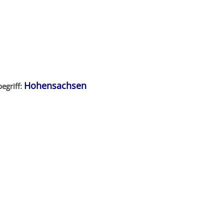
chsen
/
Veranstaltungskalender
Hohensachsen
egriff: