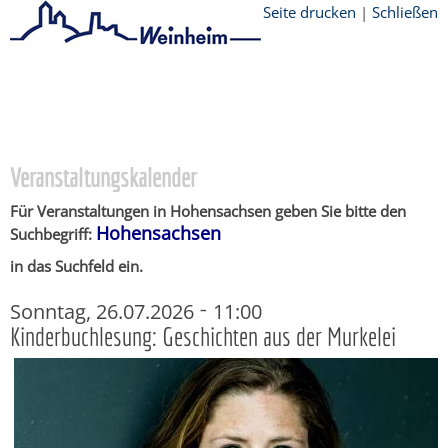
Seite drucken
|
Schließen
Startseite
/
Stadtthemen
/
Unsere Stadt
/
Ortschaften
/
Hohensachsen
/
Veranstaltungskalender
Veranstaltungskalender
Für Veranstaltungen in Hohensachsen geben Sie bitte den
Hohensachsen
Suchbegriff:
in das Suchfeld ein.
-
Sonntag, 26.07.2026
11:00
Kinderbuchlesung: Geschichten aus der Murkelei