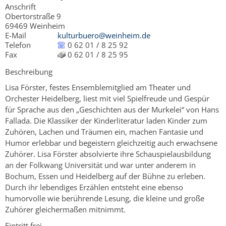
Anschrift
Obertorstraße 9
69469
Weinheim
E-Mail
kulturbuero@weinheim.de
Telefon
0 62 01 / 8 25 92
Fax
0 62 01 / 8 25 95
Beschreibung
Lisa Förster, festes Ensemblemitglied am Theater und
Orchester Heidelberg, liest mit viel Spielfreude und Gespür
für Sprache aus den „Geschichten aus der Murkelei“ von Hans
Fallada. Die Klassiker der Kinderliteratur laden Kinder zum
Zuhören, Lachen und Träumen ein, machen Fantasie und
Humor erlebbar und begeistern gleichzeitig auch erwachsene
Zuhörer. Lisa Förster absolvierte ihre Schauspielausbildung
an der Folkwang Universität und war unter anderem in
Bochum, Essen und Heidelberg auf der Bühne zu erleben.
Durch ihr lebendiges Erzählen entsteht eine ebenso
humorvolle wie berührende Lesung, die kleine und große
Zuhörer gleichermaßen mitnimmt.
Eintritt frei