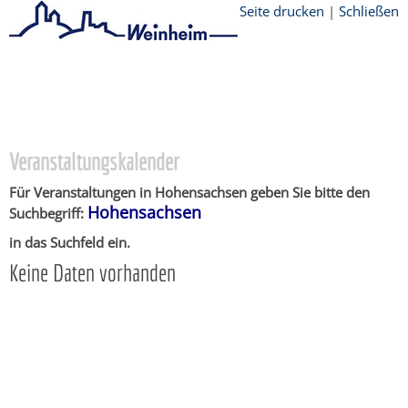
Seite drucken
|
Schließen
Startseite
/
Stadtthemen
/
Unsere Stadt
/
Ortschaften
/
Hohensachsen
/
Veranstaltungskalender
Veranstaltungskalender
Für Veranstaltungen in Hohensachsen geben Sie bitte den
Hohensachsen
Suchbegriff:
in das Suchfeld ein.
Keine Daten vorhanden
Copyright © 2015 - 2018 Stadt Weinheim