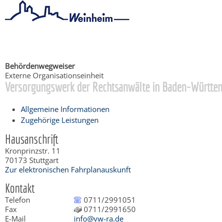
Startseite
/
Bürgerservice
Behördenwegweiser
Externe Organisationseinheit
Versorgungswerk der Rechtsanwälte in Baden-Württe
Allgemeine Informationen
Zugehörige Leistungen
Hausanschrift
Kronprinzstr. 11
70173
Stuttgart
Zur elektronischen Fahrplanauskunft
Kontakt
Telefon
0711/2991051
Fax
0711/2991650
E-Mail
info@vw-ra.de