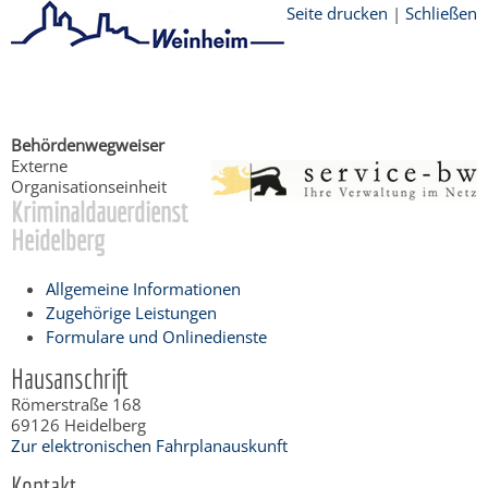
Seite drucken
|
Schließen
Startseite
/
Bürgerservice
Behördenwegweiser
Externe
Organisationseinheit
Kriminaldauerdienst
Heidelberg
Allgemeine Informationen
Zugehörige Leistungen
Formulare und Onlinedienste
Hausanschrift
Römerstraße 168
69126
Heidelberg
Zur elektronischen Fahrplanauskunft
Kontakt