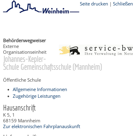
Seite drucken
|
Schließen
Startseite
/
Bürgerservice
Behördenwegweiser
Externe
Organisationseinheit
Johannes-Kepler-
Schule Gemeinschaftsschule (Mannheim)
Öffentliche Schule
Allgemeine Informationen
Zugehörige Leistungen
Hausanschrift
K 5, 1
68159
Mannheim
Zur elektronischen Fahrplanauskunft