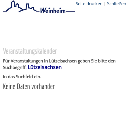
Seite drucken
|
Schließen
Startseite
/
Stadtthemen
/
Unsere Stadt
/
Ortschaften
/
Lützelsachsen
/
Veranstaltungskalender
Veranstaltungskalender
Für Veranstaltungen in Lützelsachsen geben Sie bitte den
Lützelsachsen
Suchbegriff:
in das Suchfeld ein.
Keine Daten vorhanden
Copyright © 2015 - 2018 Stadt Weinheim