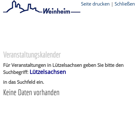
Seite drucken
|
Schließen
Startseite
/
Stadtthemen
/
Unsere Stadt
/
Ortschaften
/
Lützelsachsen
/
Veranstaltungskalender
Veranstaltungskalender
Für Veranstaltungen in Lützelsachsen geben Sie bitte den
Lützelsachsen
Suchbegriff:
in das Suchfeld ein.
Keine Daten vorhanden
Copyright © 2015 - 2018 Stadt Weinheim