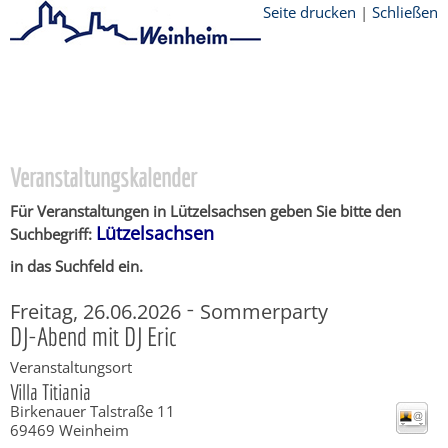
Seite drucken
|
Schließen
Startseite
/
Stadtthemen
/
Unsere Stadt
/
Ortschaften
/
Lützelsachsen
/
Veranstaltungskalender
Veranstaltungskalender
Für Veranstaltungen in Lützelsachsen geben Sie bitte den
Lützelsachsen
Suchbegriff:
in das Suchfeld ein.
-
Freitag, 26.06.2026
Sommerparty
DJ-Abend mit DJ Eric
Veranstaltungsort
Villa Titiania
Birkenauer Talstraße 11
69469
Weinheim