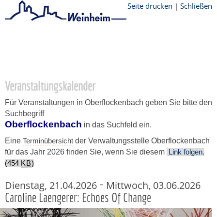
Seite drucken
|
Schließen
Startseite
/
Stadtthemen
/
Unsere Stadt
/
Ortschaften
/
Oberflockenbach
/
Veranstaltungskalender
Veranstaltungskalender
Für Veranstaltungen in Oberflockenbach geben Sie bitte den
Suchbegriff
Oberflockenbach
in das Suchfeld ein.
Eine
Terminübersicht
der Verwaltungsstelle Oberflockenbach
für das Jahr 2026 finden Sie, wenn Sie diesem
Link folgen.
(454
KB
)
-
Dienstag, 21.04.2026
Mittwoch, 03.06.2026
Caroline Laengerer: Echoes Of Change