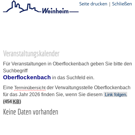
Seite drucken
|
Schließen
Startseite
/
Stadtthemen
/
Unsere Stadt
/
Ortschaften
/
Oberflockenbach
/
Veranstaltungskalender
Veranstaltungskalender
Für Veranstaltungen in Oberflockenbach geben Sie bitte den
Suchbegriff
Oberflockenbach
in das Suchfeld ein.
Eine
Terminübersicht
der Verwaltungsstelle Oberflockenbach
für das Jahr 2026 finden Sie, wenn Sie diesem
Link folgen.
(454
KB
)
Keine Daten vorhanden
Copyright © 2015 - 2026 Stadt Weinheim