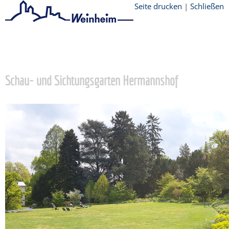
Seite drucken
|
Schließen
Startseite
/
Tourismus
/
sehenswert
/
Grüne Meilen
/
Hermannshof
Schau- und Sichtungsgarten Hermannshof