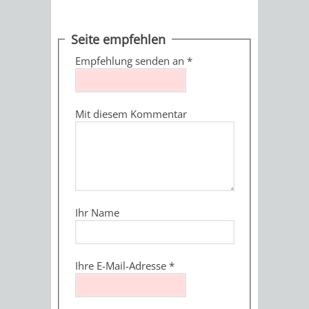
MÄNGELMELDER
INFOS
Seite empfehlen
UNSERE STADT
ZUR
Empfehlung senden an
*
UKRAINE
Mit diesem Kommentar
STADTPORTRAIT
STADTGESCHICHTE
WAPPEN
EHRENBÜRGER
BÜRGERENGAGEM
REPORTAGEN
DER
AKTUELLES
KOORDINIER
Ihr Name
IMAGEFILM
ENGAGIERTE
WEINHEIMER
Ihre E-Mail-Adresse
*
STADT
VEREINE
UND