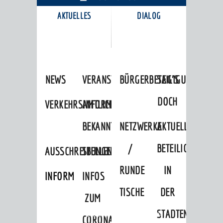
AKTUELLES
DIALOG
KARRIEREPORTAL
NEWS
VERANSTALTUNGSKALENDER
BÜRGERBETEILIGUNG
SAG'S
DOCH
VERKEHRSINFORMATIONEN
AMTLICHE
BEKANNTMACHUNGEN
NETZWERKE
AKTUELLE
/
BETEILIGUNGEN
AUSSCHREIBUNGEN
STELLENANGEBOTE
RUNDE
IN
INFORMATIONSPFLICHTEN
INFOS
TISCHE
DER
ZUM
STADTENTWICKLU
Startseite
»
Stadtthemen
»
Freizeit
CORONAVIRUS