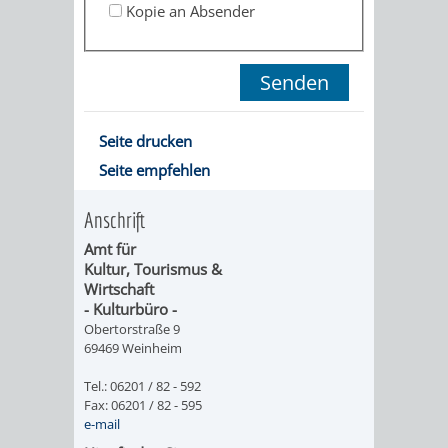
Kopie an Absender
ORGANISATI
SERVICEBEREICH
EHRUNGEN
FÜR
WISSENSWER
Seite drucken
Seite empfehlen
VEREINE
HILFREICHE
UND
Anschrift
ANSPRECHP
Amt für
ORGANISATIONEN
Kultur, Tourismus &
Wirtschaft
- Kulturbüro -
INFORMATIONSP
Obertorstraße 9
69469 Weinheim
STÄDTEPARTNERSCHAFTEN
ORTSCHAFTEN
Tel.: 06201 / 82 - 592
Fax: 06201 / 82 - 595
ANET
CAVAILLON
HOHENSACHSEN
LÜTZELSACH
e-mail