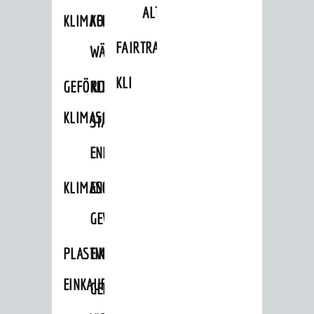
ALTLASTEN
KLIMAFIT
KOMMUNALE
FAIRTRADE
WÄRMEPLANUNG
KLEIDERTAUSCHBÖRSE
GEFÖRDERTE
KLIMASCHUTZKONZEPT
KLIMASCHUTZMASSNAHMEN
STÄDTISCHES
ENERGIEMANAGEMENT
KLIMASCHUTZKOMMISSION
ENERGIEKARAWANE
GEWERBE
PLASTIKTÜTENFREIE
EVENTS
EINKAUFSSTADT
GEMEINSAME