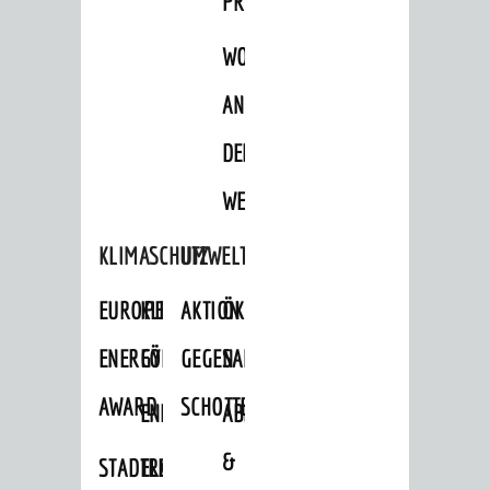
PROJEKTE
WOHNBEBAUUNG
AN
DER
WEINBERGSTRASSE
KLIMASCHUTZ
UMWELTSCHUTZ
EUROPEAN
KLIMASCHUTZ-
AKTION
ÖKOLOGISCHE
ENERGY
FÖRDERPROGRAMME
GEGEN
SANIERUNG/WAIDSEE
AWARD
SCHOTTERGÄRTEN
ENERGIEBERATUNG
ABFALL
&
STADTRADELN
ELEKTROMOBILITÄTSBERATUNG