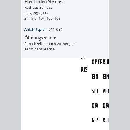
Hier finden Sie uns:
IMOLA
LUTHERSTADT
EINRICHTUNGEN
WISSENSWERTE
EINRICHTUN
WISSENSW
Rathaus Schloss
Eingang C, EG
EISLEBEN
SEHENSWÜRDIGKE
VERANSTALTUN
SEHENSWÜRD
VERANSTA
Zimmer 104, 105, 108
Anfahrtsplan
(511
KB
)
RAMAT
VARCES
ORTSVEREINE
ORTSCHAFTSRA
ORTSVEREIN
ORTSCHAF
Öffnungszeiten:
GAN
ALLIÈRES
Sprechzeiten nach vorheriger
GESCHICHTE
PARTNERSCHAF
GESCHICHTE
PARTNERS
Terminabsprache.
ET
OBERFLOCKENBAC
RIPPENWEIE
RISSET
EINRICHTUNGEN
WISSENSWERTE
EINRICHTUN
WISSENSW
SEHENSWÜRDIGKE
VERANSTALTUN
VERANSTALT
ORTSVERE
ORTSVEREINE
ORTSCHAFTSRA
ORTSCHAFTS
GESCHICH
GESCHICHTE
RITSCHWEIE