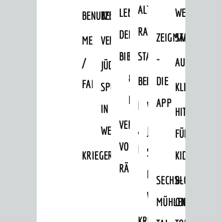
Tourist Information
ALTEN
LEIHVERKEHR
SERVICE
WEG
BENUTZUNG
BESTANDSÜBERSICHT
Shopping
RATHAUS
DER
FÜR
ZEIGMAL
STADTTEILE
MELDEKARTEI
VERÖFFENTLICHUNGEN
Sport
BIBLIOTHEK
LEHRER/INNEN
STADTARCHIV
-
Vereine
/
AUSFLUGSZI
JÜDISCHE
&
BENUTZUNG
BESTANDSÜBERSICH
DIE
FAMILIENFORSCHUNG
ENTWICKLUNG
SPUREN
KLEINSTADT
ERZIEHER/INNEN
APP
Aktuelle Bauprojekte
MELDEKARTEI
VERÖFFENTLICHUNG
IN
HITS
Aktuelle Beteiligungen in der
VERMIETUNG
/
WEINHEIM
JÜDISCHE
Stadtentwicklung
FÜR
VON
FAMILIENFORSCHUNG
Stadtentwicklung /
SPUREN
KRIEGERDENKMAL
KIDS
Verkehrsplanung
RÄUMEN
IN
Klimaschutz
SECHS-
BLOGGER
WEINHEIM
Umweltschutz
MÜHLEN-
ON
WIRTSCHAFT
KRIEGERDENKMAL