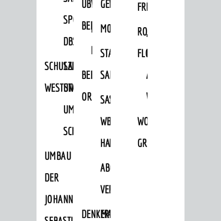
ÜBER
VERFAHREN
GEWERBEFLÄCHENENTWICKLUNGS
EINZELHANDELSKONZEPT
FRÜHLING
HERBST
SPORTHALLE
BEBAUUNGSPLÄNE
BEBAUUNGSPLÄNE
MOBILFUNKKONZEPT
LÄRMAKTIONSPLAN
RODENSTEINER
„WOINEM
DBS
KERNSTADT
STADTERNEUERUNG/-
FLOHMARKT
LIVE“
SCHULZENTRUM
SANIERUNG-
BEBAUUNGSPLÄNE
SANIERUNG
AM
WESTSTADT
UND
ORTSTEILE
WINDECKPLATZ
SANIERUNG
SANIERUNGSGEBIET
UMBAUMASSNAHME S
WESTLICH
HILDEBRANDSCHE
WOCHENMARKT
CHLOSS
HAUPTBAHNHOF
MÜHLE
GROOVE
UMBAU
ABGESCHLOSSENE
DER
VERFAHREN
JOHANN-
DENKMALSCHUTZ
ERHALTUNGSSATZUNGEN
SEBASTIAN-