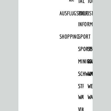
TAL
TOUR
Standortportrait
AUSFLUGSZIELE
TOURIST
Unternehmen
INFORMATION
Stadtmarketing / Einzelhandel
SHOPPING
SPORT
© Stadt Weinheim 2026
SPORTSTÄTTEN
SPORTVEREI
Impressum
Datenschutz
Datenschutz-
Einstellungen
Kontakt
MINIGOLF
RADFAHREN
SCHWIMMEN
WANDERN
STRANDBAD
TSG
WEINHEIMER
WAIDSEE
WALDSCHWIM
WANDERWEG
VIKTOR-