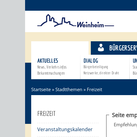
STADTTHEMEN
BÜRGERSER
AKTUELLES
DIALOG
U
News, Verkehrsinfos
Bürgerbeteiligung
Sta
Bekanntmachungen
Netzwerke, direkter Draht
Bü
Startseite
»
Stadtthemen
»
Freizeit
FREIZEIT
Seite emp
Empfehlun
Veranstaltungskalender