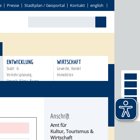
e
Presse
Stadtplan / Geoportal
Kontakt
english
ENTWICKLUNG
WIRTSCHAFT
Stadt- &
Gewerbe, Handel
Verkehrsplanung,
Immobilien
Umwelt, Klima, Bauen
Anschrift
Amt für
Kultur, Tourismus &
Wirtschaft