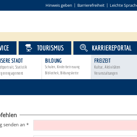
Hinweis geben
Barrierefreiheit
Leichte Sprach
VICE
TOURISMUS
KARRIEREPORTAL
NSERE STADT
BILDUNG
FREIZEIT
dtportrait, Statistik
Schulen, Kinderbetreuung
Kultur, Aktivitäten
rgerengagement
Bibliothek, Bildungskette
Veranstaltungen
fehlen
g senden an
*