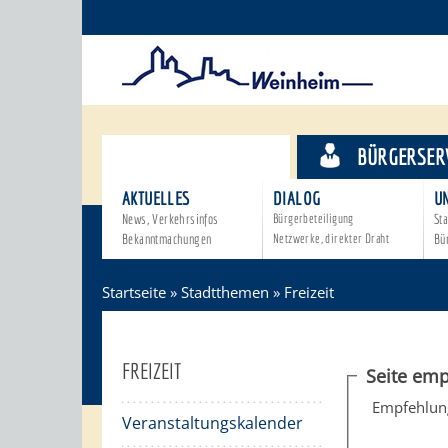
STADTTHEMEN
BÜRGERSER
AKTUELLES
DIALOG
U
News, Verkehrsinfos
Bürgerbeteiligung
Sta
Bekanntmachungen
Netzwerke, direkter Draht
Bü
Startseite
»
Stadtthemen
»
Freizeit
FREIZEIT
Seite emp
Empfehlun
Veranstaltungskalender