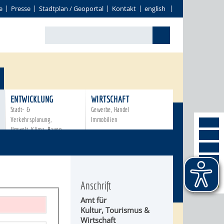
e
Presse
Stadtplan / Geoportal
Kontakt
english
ENTWICKLUNG
WIRTSCHAFT
Stadt- &
Gewerbe, Handel
Verkehrsplanung,
Immobilien
Umwelt, Klima, Bauen
Anschrift
Amt für
Kultur, Tourismus &
Wirtschaft