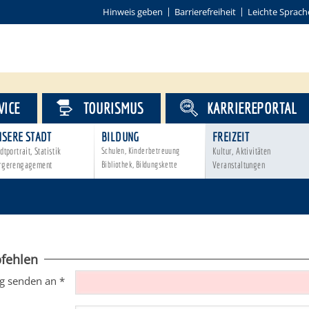
Hinweis geben
Barrierefreiheit
Leichte Sprach
VICE
TOURISMUS
KARRIEREPORTAL
NSERE STADT
BILDUNG
FREIZEIT
dtportrait, Statistik
Schulen, Kinderbetreuung
Kultur, Aktivitäten
rgerengagement
Bibliothek, Bildungskette
Veranstaltungen
fehlen
g senden an
*