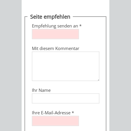
MÄNGELMELDER
INFOS
Seite empfehlen
UNSERE STADT
ZUR
Empfehlung senden an
*
UKRAINE
Mit diesem Kommentar
STADTPORTRAIT
STADTGESCHICHTE
WAPPEN
EHRENBÜRGER
BÜRGERENGAGEM
REPORTAGEN
DER
AKTUELLES
KOORDINIER
Ihr Name
IMAGEFILM
ENGAGIERTE
WEINHEIMER
Ihre E-Mail-Adresse
*
STADT
VEREINE
UND