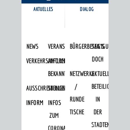
AKTUELLES
DIALOG
KARRIEREPORTAL
NEWS
VERANSTALTUNGSKALENDER
BÜRGERBETEILIGUNG
SAG'S
DOCH
VERKEHRSINFORMATIONEN
AMTLICHE
BEKANNTMACHUNGEN
NETZWERKE
AKTUELLE
/
BETEILIGUNGEN
AUSSCHREIBUNGEN
STELLENANGEBOTE
RUNDE
IN
INFORMATIONSPFLICHTEN
INFOS
TISCHE
DER
ZUM
STADTENTWICKLU
Startseite
»
Stadtthemen
»
Freizeit
CORONAVIRUS