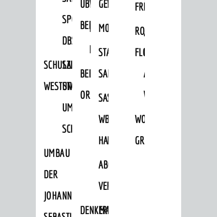
ÜBER
VERFAHREN
GEWERBEFLÄCHENENTWICKLUNGS
EINZELHANDELSKONZEPT
FRÜHLING
HERBST
SPORTHALLE
BEBAUUNGSPLÄNE
BEBAUUNGSPLÄNE
MOBILFUNKKONZEPT
LÄRMAKTIONSPLAN
RODENSTEINER
„WOINEM
DBS
KERNSTADT
STADTERNEUERUNG/-
FLOHMARKT
LIVE“
SCHULZENTRUM
SANIERUNG-
BEBAUUNGSPLÄNE
SANIERUNG
AM
WESTSTADT
UND
ORTSTEILE
WINDECKPLATZ
SANIERUNG
SANIERUNGSGEBIET
UMBAUMASSNAHME S
WESTLICH
HILDEBRANDSCHE
WOCHENMARKT
CHLOSS
HAUPTBAHNHOF
MÜHLE
GROOVE
UMBAU
ABGESCHLOSSENE
DER
VERFAHREN
JOHANN-
DENKMALSCHUTZ
ERHALTUNGSSATZUNGEN
SEBASTIAN-