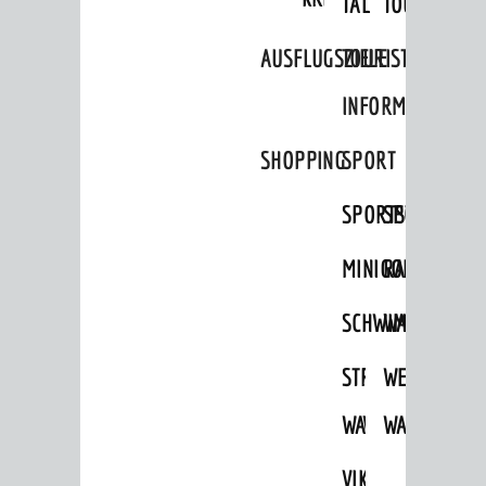
TAL
TOUR
Standortportrait
AUSFLUGSZIELE
TOURIST
Unternehmen
INFORMATION
Stadtmarketing / Einzelhandel
SHOPPING
SPORT
© Stadt Weinheim 2026
SPORTSTÄTTEN
SPORTVEREI
Impressum
Datenschutz
Datenschutz-
Einstellungen
Kontakt
MINIGOLF
RADFAHREN
SCHWIMMEN
WANDERN
STRANDBAD
TSG
WEINHEIMER
WAIDSEE
WALDSCHWIM
WANDERWEG
VIKTOR-