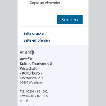
Kopie an Absender
ORGANISATI
SERVICEBEREICH
EHRUNGEN
FÜR
WISSENSWER
Seite drucken
Seite empfehlen
VEREINE
HILFREICHE
UND
Anschrift
ANSPRECHP
Amt für
ORGANISATIONEN
Kultur, Tourismus &
Wirtschaft
- Kulturbüro -
INFORMATIONSP
Obertorstraße 9
69469 Weinheim
STÄDTEPARTNERSCHAFTEN
ORTSCHAFTEN
Tel.: 06201 / 82 - 592
Fax: 06201 / 82 - 595
ANET
CAVAILLON
HOHENSACHSEN
LÜTZELSACH
e-mail