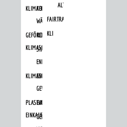
ALTLASTEN
KLIMAFIT
KOMMUNALE
FAIRTRADE
WÄRMEPLANUNG
KLEIDERTAUSCHBÖRSE
GEFÖRDERTE
KLIMASCHUTZKONZEPT
KLIMASCHUTZMASSNAHMEN
STÄDTISCHES
ENERGIEMANAGEMENT
KLIMASCHUTZKOMMISSION
ENERGIEKARAWANE
GEWERBE
PLASTIKTÜTENFREIE
EVENTS
EINKAUFSSTADT
GEMEINSAME