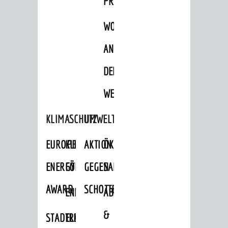
PROJEKTE
WOHNBEBAUUNG
AN
DER
WEINBERGSTRASSE
KLIMASCHUTZ
UMWELTSCHUTZ
EUROPEAN
KLIMASCHUTZ-
AKTION
ÖKOLOGISCHE
ENERGY
FÖRDERPROGRAMME
GEGEN
SANIERUNG/WAIDSEE
AWARD
SCHOTTERGÄRTEN
ENERGIEBERATUNG
ABFALL
&
STADTRADELN
ELEKTROMOBILITÄTSBERATUNG