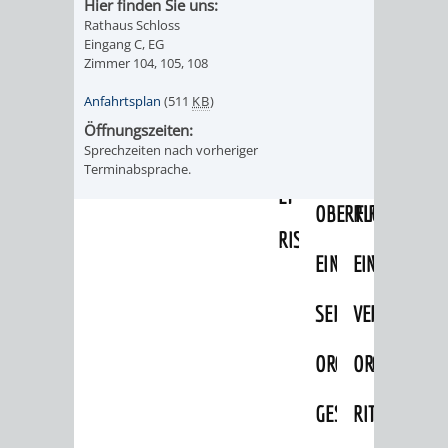
Hier finden Sie uns:
IMOLA
LUTHERSTADT
EINRICHTUNGEN
WISSENSWERTE
EINRICHTUN
WISSENSW
Rathaus Schloss
Eingang C, EG
EISLEBEN
SEHENSWÜRDIGKE
VERANSTALTUN
SEHENSWÜRD
VERANSTA
Zimmer 104, 105, 108
Anfahrtsplan
(511
KB
)
RAMAT
VARCES
ORTSVEREINE
ORTSCHAFTSRA
ORTSVEREIN
ORTSCHAF
Öffnungszeiten:
GAN
ALLIÈRES
Sprechzeiten nach vorheriger
GESCHICHTE
PARTNERSCHAF
GESCHICHTE
PARTNERS
Terminabsprache.
ET
OBERFLOCKENBAC
RIPPENWEIE
RISSET
EINRICHTUNGEN
WISSENSWERTE
EINRICHTUN
WISSENSW
SEHENSWÜRDIGKE
VERANSTALTUN
VERANSTALT
ORTSVERE
ORTSVEREINE
ORTSCHAFTSRA
ORTSCHAFTS
GESCHICH
GESCHICHTE
RITSCHWEIE