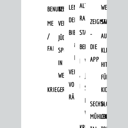
Tourist Information
ALTEN
LEIHVERKEHR
SERVICE
WEG
BENUTZUNG
BESTANDSÜBERSICHT
Shopping
RATHAUS
DER
FÜR
ZEIGMAL
STADTTEILE
MELDEKARTEI
VERÖFFENTLICHUNGEN
Sport
BIBLIOTHEK
LEHRER/INNEN
STADTARCHIV
-
Vereine
/
AUSFLUGSZI
JÜDISCHE
&
BENUTZUNG
BESTANDSÜBERSICH
DIE
FAMILIENFORSCHUNG
ENTWICKLUNG
SPUREN
KLEINSTADT
ERZIEHER/INNEN
APP
Aktuelle Bauprojekte
MELDEKARTEI
VERÖFFENTLICHUNG
IN
HITS
Aktuelle Beteiligungen in der
VERMIETUNG
/
WEINHEIM
JÜDISCHE
Stadtentwicklung
FÜR
VON
FAMILIENFORSCHUNG
Stadtentwicklung /
SPUREN
KRIEGERDENKMAL
KIDS
Verkehrsplanung
RÄUMEN
IN
Klimaschutz
SECHS-
BLOGGER
WEINHEIM
Umweltschutz
MÜHLEN-
ON
WIRTSCHAFT
KRIEGERDENKMAL