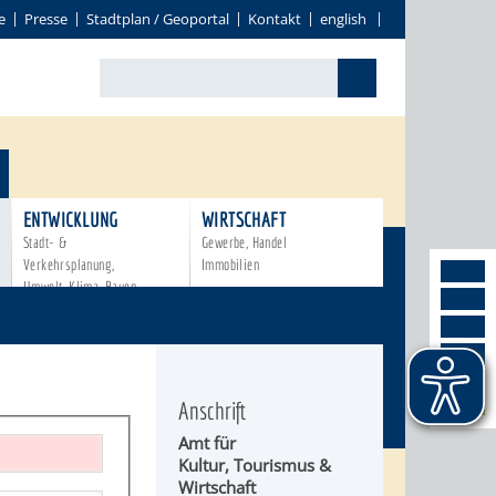
e
Presse
Stadtplan / Geoportal
Kontakt
english
ENTWICKLUNG
WIRTSCHAFT
Stadt- &
Gewerbe, Handel
Verkehrsplanung,
Immobilien
Umwelt, Klima, Bauen
Anschrift
Amt für
Kultur, Tourismus &
Wirtschaft