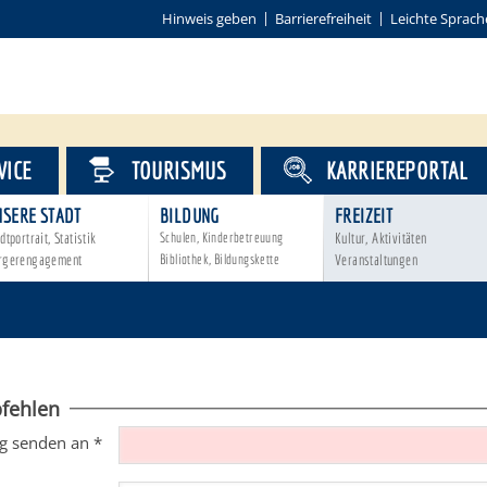
Hinweis geben
Barrierefreiheit
Leichte Sprach
VICE
TOURISMUS
KARRIEREPORTAL
NSERE STADT
BILDUNG
FREIZEIT
dtportrait, Statistik
Schulen, Kinderbetreuung
Kultur, Aktivitäten
rgerengagement
Bibliothek, Bildungskette
Veranstaltungen
fehlen
g senden an
*