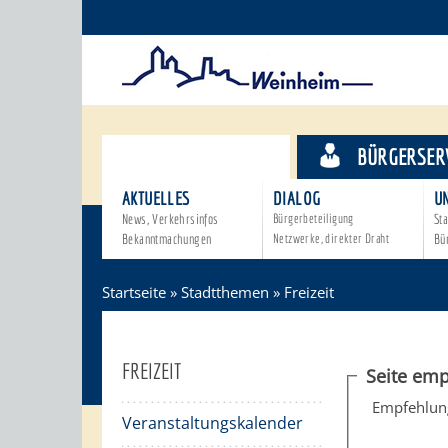
STADTTHEMEN
BÜRGERSER
AKTUELLES
DIALOG
U
News, Verkehrsinfos
Bürgerbeteiligung
Sta
Bekanntmachungen
Netzwerke, direkter Draht
Bü
Startseite
»
Stadtthemen
»
Freizeit
FREIZEIT
Seite emp
Empfehlun
Veranstaltungskalender