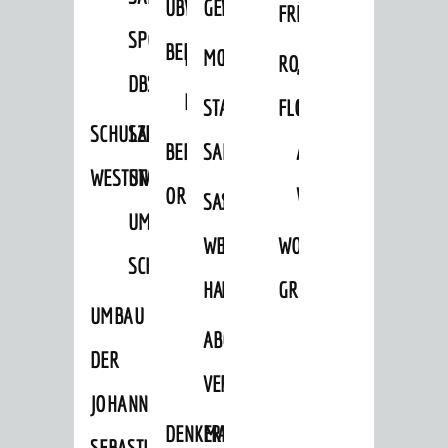
ÜBER
VERFAHREN
GEWERBEFLÄCHENENTWICKLUNGS
EINZELHANDELSKONZEPT
FRÜHLING
HERBST
SPORTHALLE
BEBAUUNGSPLÄNE
BEBAUUNGSPLÄNE
MOBILFUNKKONZEPT
LÄRMAKTIONSPLAN
RODENSTEINER
„WOINEM
DBS
KERNSTADT
STADTERNEUERUNG/-
FLOHMARKT
LIVE“
SCHULZENTRUM
SANIERUNG-
BEBAUUNGSPLÄNE
SANIERUNG
AM
WESTSTADT
UND
ORTSTEILE
WINDECKPLATZ
SANIERUNG
SANIERUNGSGEBIET
UMBAUMASSNAHME S
WESTLICH
HILDEBRANDSCHE
WOCHENMARKT
CHLOSS
HAUPTBAHNHOF
MÜHLE
GROOVE
UMBAU
ABGESCHLOSSENE
DER
VERFAHREN
JOHANN-
DENKMALSCHUTZ
ERHALTUNGSSATZUNGEN
SEBASTIAN-