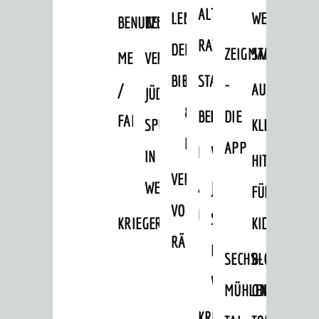
Tourist Information
ALTEN
LEIHVERKEHR
SERVICE
WEG
BENUTZUNG
BESTANDSÜBERSICHT
Shopping
RATHAUS
DER
FÜR
ZEIGMAL
STADTTEILE
MELDEKARTEI
VERÖFFENTLICHUNGEN
Sport
BIBLIOTHEK
LEHRER/INNEN
STADTARCHIV
-
Vereine
/
AUSFLUGSZI
JÜDISCHE
&
BENUTZUNG
BESTANDSÜBERSICH
DIE
FAMILIENFORSCHUNG
ENTWICKLUNG
SPUREN
KLEINSTADT
ERZIEHER/INNEN
APP
Aktuelle Bauprojekte
MELDEKARTEI
VERÖFFENTLICHUNG
IN
HITS
Aktuelle Beteiligungen in der
VERMIETUNG
/
WEINHEIM
JÜDISCHE
Stadtentwicklung
FÜR
VON
FAMILIENFORSCHUNG
Stadtentwicklung /
SPUREN
KRIEGERDENKMAL
KIDS
Verkehrsplanung
RÄUMEN
IN
Klimaschutz
SECHS-
BLOGGER
WEINHEIM
Umweltschutz
MÜHLEN-
ON
WIRTSCHAFT
KRIEGERDENKMAL