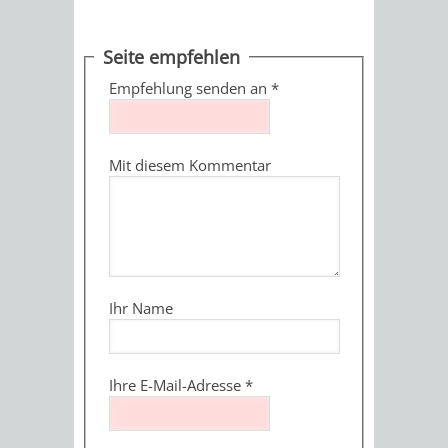
MÄNGELMELDER
INFOS
Seite empfehlen
UNSERE STADT
ZUR
Empfehlung senden an
*
UKRAINE
Mit diesem Kommentar
STADTPORTRAIT
STADTGESCHICHTE
WAPPEN
EHRENBÜRGER
BÜRGERENGAGEM
REPORTAGEN
DER
AKTUELLES
KOORDINIER
Ihr Name
IMAGEFILM
ENGAGIERTE
WEINHEIMER
Ihre E-Mail-Adresse
*
STADT
VEREINE
UND