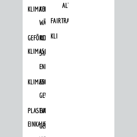
ALTLASTEN
KLIMAFIT
KOMMUNALE
FAIRTRADE
WÄRMEPLANUNG
KLEIDERTAUSCHBÖRSE
GEFÖRDERTE
KLIMASCHUTZKONZEPT
KLIMASCHUTZMASSNAHMEN
STÄDTISCHES
ENERGIEMANAGEMENT
KLIMASCHUTZKOMMISSION
ENERGIEKARAWANE
GEWERBE
PLASTIKTÜTENFREIE
EVENTS
EINKAUFSSTADT
GEMEINSAME