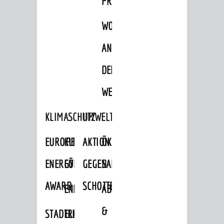
PROJEKTE
WOHNBEBAUUNG
AN
DER
WEINBERGSTRASSE
KLIMASCHUTZ
UMWELTSCHUTZ
EUROPEAN
KLIMASCHUTZ-
AKTION
ÖKOLOGISCHE
ENERGY
FÖRDERPROGRAMME
GEGEN
SANIERUNG/WAIDSEE
AWARD
SCHOTTERGÄRTEN
ENERGIEBERATUNG
ABFALL
&
STADTRADELN
ELEKTROMOBILITÄTSBERATUNG