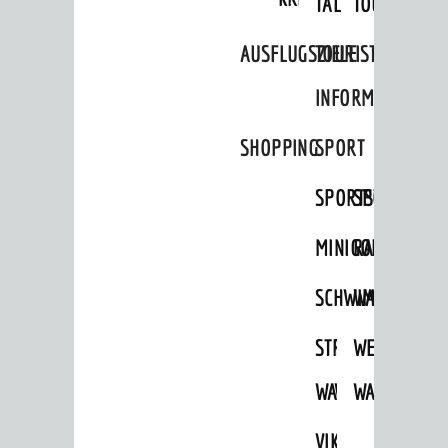
TAL
TOUR
Standortportrait
AUSFLUGSZIELE
TOURIST
Unternehmen
INFORMATION
Stadtmarketing / Einzelhandel
SHOPPING
SPORT
© Stadt Weinheim 2026
SPORTSTÄTTEN
SPORTVEREI
Impressum
Datenschutz
Datenschutz-
Einstellungen
Kontakt
MINIGOLF
RADFAHREN
SCHWIMMEN
WANDERN
STRANDBAD
TSG
WEINHEIMER
WAIDSEE
WALDSCHWIM
WANDERWEG
VIKTOR-