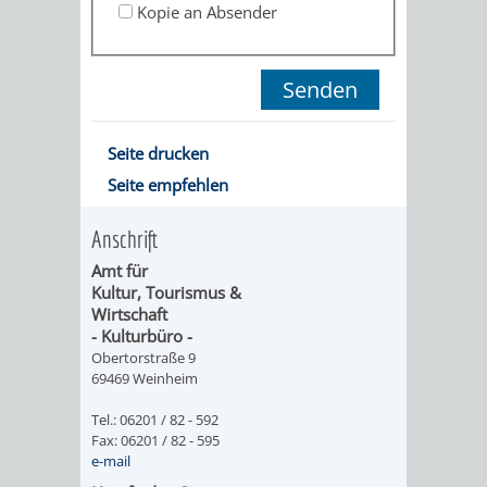
Kopie an Absender
ORGANISATI
SERVICEBEREICH
EHRUNGEN
FÜR
WISSENSWER
Seite drucken
Seite empfehlen
VEREINE
HILFREICHE
UND
Anschrift
ANSPRECHP
Amt für
ORGANISATIONEN
Kultur, Tourismus &
Wirtschaft
- Kulturbüro -
INFORMATIONSP
Obertorstraße 9
69469 Weinheim
STÄDTEPARTNERSCHAFTEN
ORTSCHAFTEN
Tel.: 06201 / 82 - 592
Fax: 06201 / 82 - 595
ANET
CAVAILLON
HOHENSACHSEN
LÜTZELSACH
e-mail