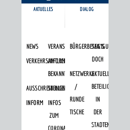
AKTUELLES
DIALOG
KARRIEREPORTAL
NEWS
VERANSTALTUNGSKALENDER
BÜRGERBETEILIGUNG
SAG'S
DOCH
VERKEHRSINFORMATIONEN
AMTLICHE
BEKANNTMACHUNGEN
NETZWERKE
AKTUELLE
/
BETEILIGUNGEN
AUSSCHREIBUNGEN
STELLENANGEBOTE
RUNDE
IN
INFORMATIONSPFLICHTEN
INFOS
TISCHE
DER
ZUM
STADTENTWICKLU
Startseite
»
Stadtthemen
»
Freizeit
CORONAVIRUS