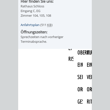
Hier finden Sie uns:
IMOLA
LUTHERSTADT
EINRICHTUNGEN
WISSENSWERTE
EINRICHTUN
WISSENSW
Rathaus Schloss
Eingang C, EG
EISLEBEN
SEHENSWÜRDIGKE
VERANSTALTUN
SEHENSWÜRD
VERANSTA
Zimmer 104, 105, 108
Anfahrtsplan
(511
KB
)
RAMAT
VARCES
ORTSVEREINE
ORTSCHAFTSRA
ORTSVEREIN
ORTSCHAF
Öffnungszeiten:
GAN
ALLIÈRES
Sprechzeiten nach vorheriger
GESCHICHTE
PARTNERSCHAF
GESCHICHTE
PARTNERS
Terminabsprache.
ET
OBERFLOCKENBAC
RIPPENWEIE
RISSET
EINRICHTUNGEN
WISSENSWERTE
EINRICHTUN
WISSENSW
SEHENSWÜRDIGKE
VERANSTALTUN
VERANSTALT
ORTSVERE
ORTSVEREINE
ORTSCHAFTSRA
ORTSCHAFTS
GESCHICH
GESCHICHTE
RITSCHWEIE