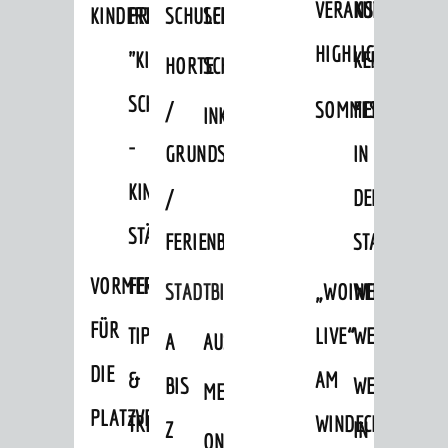
VERANSTALTUNGS
KULTURSOM
KINDERTAGESSTÄTTEN
PROJEKT
SCHULFERIEN
SCHÜLERBEFÖRDERUNG
HIGHLIGHTS
"KINDER
KERWE
HORTE
SCHULSOZIALARBEIT
SCHÜTZEN
/
SOMMERTAGSZU
FESTE
INKLUSION
-
GRUNDSCHULBETREUUNG
IN
KINDER
/
DEN
STÄRKEN"
FERIENBETREUUNG
STADTTEILEN
VORMERKVERFAHREN
FERIENANGEBOTE
STADTBIBLIOTHEK
„WOINEM
WEINHEIMER
FÜR
TIPPS
LIVE“
WEIHNACHT
A
AUSLEIHE
DIE
&
AM
BIS
WEIHNACHTS
MEDIENANGEBOTE
AKTUELLES
PLATZVERGABE
TREFFS
WINDECKPLATZ
Z
IN
ONLINE-
News