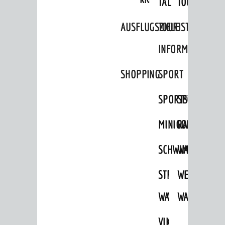
TAL
TOUR
Ausflugsziele
AUSFLUGSZIELE
TOURIST
Tourist Information
INFORMATION
Shopping
SHOPPING
SPORT
Sport
Vereine
SPORTSTÄTTEN
SPORTVEREI
ENTWICKLUNG
MINIGOLF
RADFAHREN
Aktuelle Bauprojekte
SCHWIMMEN
WANDERN
Aktuelle Beteiligungen in der
Stadtentwicklung
STRANDBAD
TSG
WEINHEIMER
Stadtentwicklung /
Verkehrsplanung
WAIDSEE
WALDSCHWIM
WANDERWEG
Klimaschutz
VIKTOR-