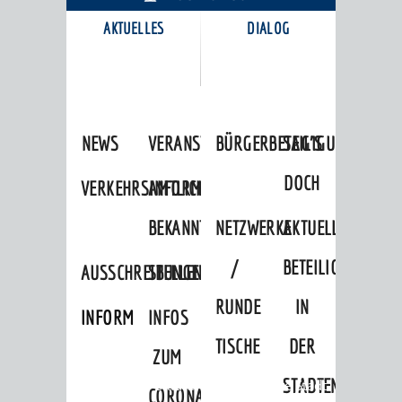
AKTUELLES
DIALOG
KARRIEREPORTAL
NEWS
VERANSTALTUNGSKALENDER
BÜRGERBETEILIGUNG
SAG'S
DOCH
VERKEHRSINFORMATIONEN
AMTLICHE
BEKANNTMACHUNGEN
NETZWERKE
AKTUELLE
/
BETEILIGUNGEN
AUSSCHREIBUNGEN
STELLENANGEBOTE
RUNDE
IN
INFORMATIONSPFLICHTEN
INFOS
TISCHE
DER
ZUM
STADTENTWICKLU
Startseite
»
Stadtthemen
»
Unsere Stadt
CORONAVIRUS