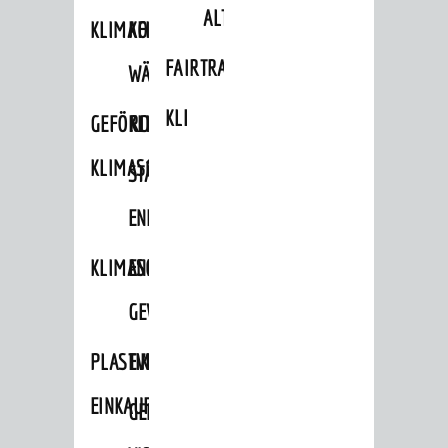
ALTLASTEN
KLIMAFIT
KOMMUNALE
FAIRTRADE
WÄRMEPLANUNG
KLEIDERTAUSCHBÖRSE
GEFÖRDERTE
KLIMASCHUTZKONZEPT
KLIMASCHUTZMASSNAHMEN
STÄDTISCHES
ENERGIEMANAGEMENT
KLIMASCHUTZKOMMISSION
ENERGIEKARAWANE
GEWERBE
PLASTIKTÜTENFREIE
EVENTS
EINKAUFSSTADT
GEMEINSAME