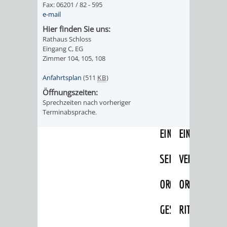
Fax: 06201 / 82 - 595
IMOLA
LUTHERSTADT
EINRICHTUNGEN
WISSENSWERTE
EINRICHTUN
WISSENSW
e-mail
EISLEBEN
Hier finden Sie uns:
SEHENSWÜRDIGKE
VERANSTALTUN
SEHENSWÜRD
VERANSTA
Rathaus Schloss
Eingang C, EG
RAMAT
VARCES
ORTSVEREINE
ORTSCHAFTSRA
ORTSVEREIN
ORTSCHAF
Zimmer 104, 105, 108
GAN
ALLIÈRES
Anfahrtsplan
(511
KB
)
GESCHICHTE
PARTNERSCHAF
GESCHICHTE
PARTNERS
Öffnungszeiten:
ET
Sprechzeiten nach vorheriger
OBERFLOCKENBAC
RIPPENWEIE
Terminabsprache.
RISSET
EINRICHTUNGEN
WISSENSWERTE
EINRICHTUN
WISSENSW
SEHENSWÜRDIGKE
VERANSTALTUN
VERANSTALT
ORTSVERE
ORTSVEREINE
ORTSCHAFTSRA
ORTSCHAFTS
GESCHICH
GESCHICHTE
RITSCHWEIE