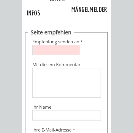
»
Ortschaften
»
Hohensachsen
»
MÄNGELMELDER
Veranstaltungskalender
INFOS
UNSERE STADT
ZUR
Seite empfehlen
UKRAINE
Empfehlung senden an
*
STADTPORTRAIT
STADTGESCHICHTE
Mit diesem Kommentar
WAPPEN
EHRENBÜRGER
BÜRGERENGAGEM
REPORTAGEN
DER
AKTUELLES
KOORDINIER
IMAGEFILM
ENGAGIERTE
WEINHEIMER
Ihr Name
STADT
VEREINE
UND
Ihre E-Mail-Adresse
*