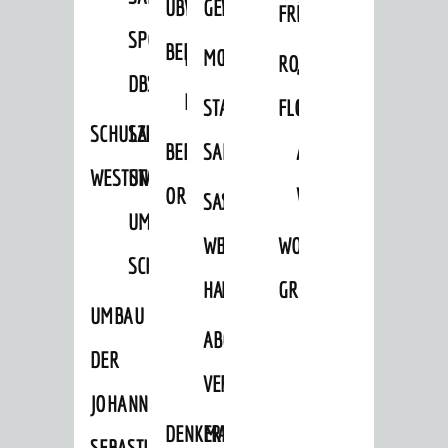
ÜBER
VERFAHREN
GEWERBEFLÄCHENENTWICKLUNGS
EINZELHANDELSKONZEPT
FRÜHLING
HERBST
SPORTHALLE
BEBAUUNGSPLÄNE
BEBAUUNGSPLÄNE
MOBILFUNKKONZEPT
LÄRMAKTIONSPLAN
RODENSTEINER
„WOINEM
DBS
KERNSTADT
STADTERNEUERUNG/-
FLOHMARKT
LIVE“
SCHULZENTRUM
SANIERUNG-
BEBAUUNGSPLÄNE
SANIERUNG
AM
WESTSTADT
UND
ORTSTEILE
WINDECKPLATZ
SANIERUNG
SANIERUNGSGEBIET
UMBAUMASSNAHME S
WESTLICH
HILDEBRANDSCHE
WOCHENMARKT
CHLOSS
HAUPTBAHNHOF
MÜHLE
GROOVE
UMBAU
ABGESCHLOSSENE
DER
VERFAHREN
JOHANN-
DENKMALSCHUTZ
ERHALTUNGSSATZUNGEN
SEBASTIAN-