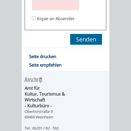
ORGANISATI
Kopie an Absender
SERVICEBEREICH
EHRUNGEN
FÜR
WISSENSWER
VEREINE
HILFREICHE
Seite drucken
UND
Seite empfehlen
ANSPRECHP
ORGANISATIONEN
Anschrift
Amt für
INFORMATIONSP
Kultur, Tourismus &
Wirtschaft
STÄDTEPARTNERSCHAFTEN
ORTSCHAFTEN
- Kulturbüro -
Obertorstraße 9
69469 Weinheim
ANET
CAVAILLON
HOHENSACHSEN
LÜTZELSACH
Tel.: 06201 / 82 - 592