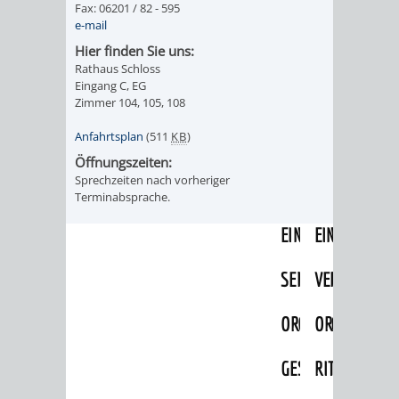
Fax: 06201 / 82 - 595
IMOLA
LUTHERSTADT
EINRICHTUNGEN
WISSENSWERTE
EINRICHTUN
WISSENSW
e-mail
EISLEBEN
Hier finden Sie uns:
SEHENSWÜRDIGKE
VERANSTALTUN
SEHENSWÜRD
VERANSTA
Rathaus Schloss
Eingang C, EG
RAMAT
VARCES
ORTSVEREINE
ORTSCHAFTSRA
ORTSVEREIN
ORTSCHAF
Zimmer 104, 105, 108
GAN
ALLIÈRES
Anfahrtsplan
(511
KB
)
GESCHICHTE
PARTNERSCHAF
GESCHICHTE
PARTNERS
Öffnungszeiten:
ET
Sprechzeiten nach vorheriger
OBERFLOCKENBAC
RIPPENWEIE
Terminabsprache.
RISSET
EINRICHTUNGEN
WISSENSWERTE
EINRICHTUN
WISSENSW
SEHENSWÜRDIGKE
VERANSTALTUN
VERANSTALT
ORTSVERE
ORTSVEREINE
ORTSCHAFTSRA
ORTSCHAFTS
GESCHICH
GESCHICHTE
RITSCHWEIE