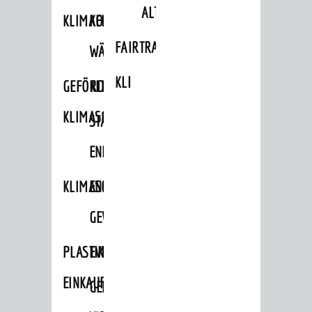
ALTLASTEN
KLIMAFIT
KOMMUNALE
FAIRTRADE
WÄRMEPLANUNG
KLEIDERTAUSCHBÖRSE
GEFÖRDERTE
KLIMASCHUTZKONZEPT
KLIMASCHUTZMASSNAHMEN
STÄDTISCHES
ENERGIEMANAGEMENT
KLIMASCHUTZKOMMISSION
ENERGIEKARAWANE
GEWERBE
PLASTIKTÜTENFREIE
EVENTS
EINKAUFSSTADT
GEMEINSAME