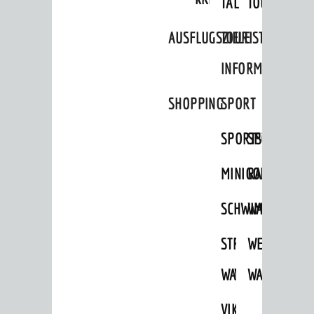
TAL
TOUR
Ausflugsziele
AUSFLUGSZIELE
TOURIST
Tourist Information
INFORMATION
Shopping
SHOPPING
SPORT
Sport
Vereine
SPORTSTÄTTEN
SPORTVEREI
ENTWICKLUNG
MINIGOLF
RADFAHREN
Aktuelle Bauprojekte
SCHWIMMEN
WANDERN
Aktuelle Beteiligungen in der
Stadtentwicklung
STRANDBAD
TSG
WEINHEIMER
Stadtentwicklung /
Verkehrsplanung
WAIDSEE
WALDSCHWIM
WANDERWEG
Klimaschutz
VIKTOR-