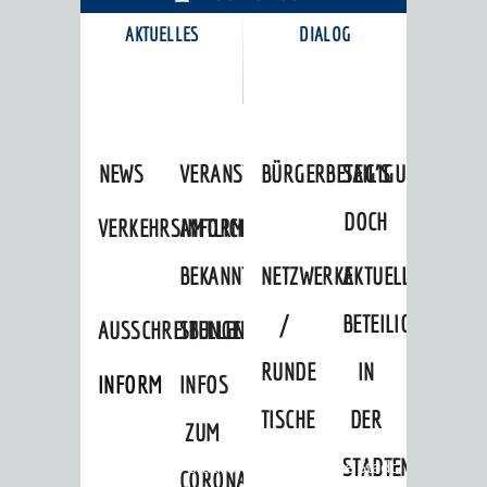
AKTUELLES
DIALOG
KARRIEREPORTAL
NEWS
VERANSTALTUNGSKALENDER
BÜRGERBETEILIGUNG
SAG'S
DOCH
VERKEHRSINFORMATIONEN
AMTLICHE
BEKANNTMACHUNGEN
NETZWERKE
AKTUELLE
/
BETEILIGUNGEN
AUSSCHREIBUNGEN
STELLENANGEBOTE
RUNDE
IN
INFORMATIONSPFLICHTEN
INFOS
TISCHE
DER
ZUM
STADTENTWICKLU
Startseite
»
Stadtthemen
»
Unsere Stadt
CORONAVIRUS