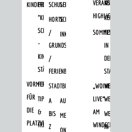
VERANSTALTUNGS
KULTURSOM
KINDERTAGESSTÄTTEN
PROJEKT
SCHULFERIEN
SCHÜLERBEFÖRDERUNG
HIGHLIGHTS
"KINDER
KERWE
HORTE
SCHULSOZIALARBEIT
SCHÜTZEN
/
SOMMERTAGSZU
FESTE
INKLUSION
-
GRUNDSCHULBETREUUNG
IN
KINDER
/
DEN
STÄRKEN"
FERIENBETREUUNG
STADTTEILEN
VORMERKVERFAHREN
FERIENANGEBOTE
STADTBIBLIOTHEK
„WOINEM
WEINHEIMER
FÜR
TIPPS
LIVE“
WEIHNACHT
A
AUSLEIHE
DIE
&
AM
BIS
WEIHNACHTS
MEDIENANGEBOTE
AKTUELLES
PLATZVERGABE
TREFFS
WINDECKPLATZ
Z
IN
ONLINE-
News