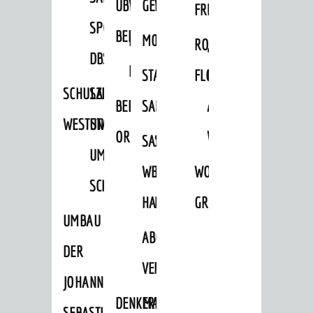
ÜBER
VERFAHREN
GEWERBEFLÄCHENENTWICKLUNGS
EINZELHANDELSKONZEPT
FRÜHLING
HERBST
SPORTHALLE
BEBAUUNGSPLÄNE
BEBAUUNGSPLÄNE
MOBILFUNKKONZEPT
LÄRMAKTIONSPLAN
RODENSTEINER
„WOINEM
DBS
KERNSTADT
STADTERNEUERUNG/-
FLOHMARKT
LIVE“
SCHULZENTRUM
SANIERUNG-
BEBAUUNGSPLÄNE
SANIERUNG
AM
WESTSTADT
UND
ORTSTEILE
WINDECKPLATZ
SANIERUNG
SANIERUNGSGEBIET
UMBAUMASSNAHME S
WESTLICH
HILDEBRANDSCHE
WOCHENMARKT
CHLOSS
HAUPTBAHNHOF
MÜHLE
GROOVE
UMBAU
ABGESCHLOSSENE
DER
VERFAHREN
JOHANN-
DENKMALSCHUTZ
ERHALTUNGSSATZUNGEN
SEBASTIAN-