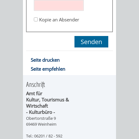
ORGANISATI
Kopie an Absender
SERVICEBEREICH
EHRUNGEN
FÜR
WISSENSWER
VEREINE
HILFREICHE
Seite drucken
UND
Seite empfehlen
ANSPRECHP
ORGANISATIONEN
Anschrift
Amt für
INFORMATIONSP
Kultur, Tourismus &
Wirtschaft
STÄDTEPARTNERSCHAFTEN
ORTSCHAFTEN
- Kulturbüro -
Obertorstraße 9
69469 Weinheim
ANET
CAVAILLON
HOHENSACHSEN
LÜTZELSACH
Tel.: 06201 / 82 - 592