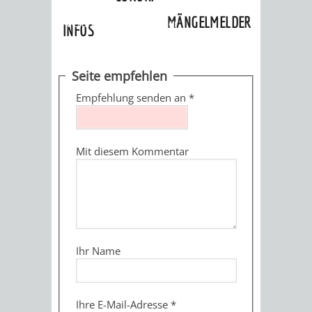
»
Ortschaften
»
Hohensachsen
»
MÄNGELMELDER
Veranstaltungskalender
INFOS
UNSERE STADT
ZUR
Seite empfehlen
UKRAINE
Empfehlung senden an
*
STADTPORTRAIT
STADTGESCHICHTE
Mit diesem Kommentar
WAPPEN
EHRENBÜRGER
BÜRGERENGAGEM
REPORTAGEN
DER
AKTUELLES
KOORDINIER
IMAGEFILM
ENGAGIERTE
WEINHEIMER
Ihr Name
STADT
VEREINE
UND
Ihre E-Mail-Adresse
*