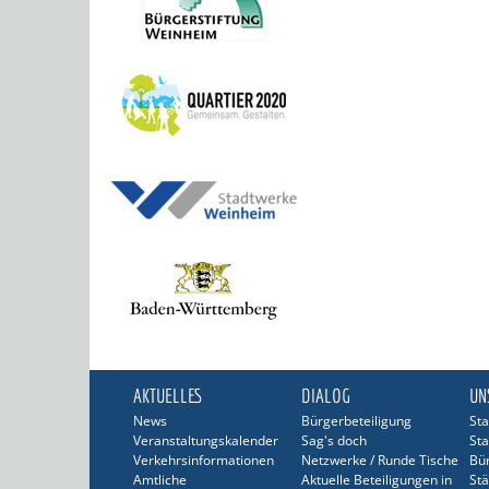
AKTUELLES
DIALOG
UN
News
Bürgerbeteiligung
Sta
Veranstaltungskalender
Sag's doch
Sta
Verkehrsinformationen
Netzwerke / Runde Tische
Bü
Amtliche
Aktuelle Beteiligungen in
Stä