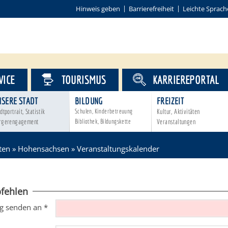
Hinweis geben
Barrierefreiheit
Leichte Sprach
VICE
TOURISMUS
KARRIEREPORTAL
NSERE STADT
BILDUNG
FREIZEIT
dtportrait, Statistik
Schulen, Kinderbetreuung
Kultur, Aktivitäten
rgerengagement
Bibliothek, Bildungskette
Veranstaltungen
ten
»
Hohensachsen
»
Veranstaltungskalender
fehlen
g senden an
*