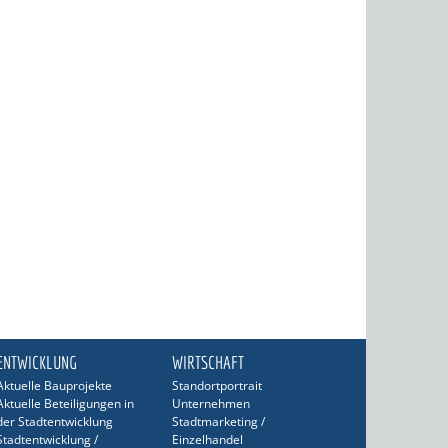
ENTWICKLUNG
WIRTSCHAFT
Aktuelle Bauprojekte
Standortportrait
Aktuelle Beteiligungen in
Unternehmen
der Stadtentwicklung
Stadtmarketing /
Stadtentwicklung /
Einzelhandel