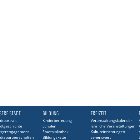
SERE STADT
BILDUNG
FREIZEIT
dtportrait
Kinderbetreuung
Veranstaltungskalender
dtgeschichte
Schulen
Jährliche Veranstaltungen
rgerengagement
Stadtbibliothek
Kultureinrichtungen
dtepartnerschaften
Bildungskette
sehenswert