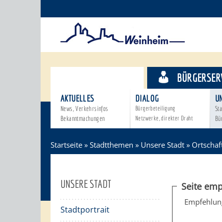
STADTTHEMEN
BÜRGERSER
AKTUELLES
DIALOG
U
News, Verkehrsinfos
Bürgerbeteiligung
Sta
Bekanntmachungen
Netzwerke, direkter Draht
Bü
Startseite
»
Stadtthemen
»
Unsere Stadt
»
Ortschaf
UNSERE STADT
Seite emp
Empfehlun
Stadtportrait