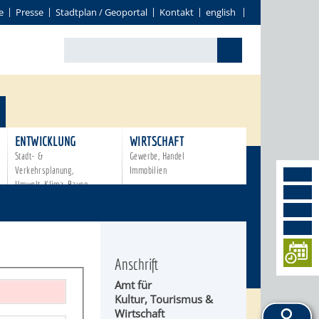
e
Presse
Stadtplan / Geoportal
Kontakt
english
ENTWICKLUNG
WIRTSCHAFT
Stadt- &
Gewerbe, Handel
Verkehrsplanung,
Immobilien
Umwelt, Klima, Bauen
Anschrift
Amt für
Kultur, Tourismus &
Wirtschaft