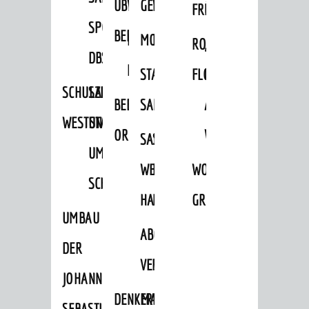
ÜBER
VERFAHREN
GEWERBEFLÄCHENENTWICKLUNGS
EINZELHANDELSKONZEPT
FRÜHLING
HERBST
SPORTHALLE
BEBAUUNGSPLÄNE
BEBAUUNGSPLÄNE
MOBILFUNKKONZEPT
LÄRMAKTIONSPLAN
RODENSTEINER
„WOINEM
DBS
KERNSTADT
STADTERNEUERUNG/-
FLOHMARKT
LIVE“
SCHULZENTRUM
SANIERUNG-
BEBAUUNGSPLÄNE
SANIERUNG
AM
WESTSTADT
UND
ORTSTEILE
WINDECKPLATZ
SANIERUNG
SANIERUNGSGEBIET
UMBAUMASSNAHME S
WESTLICH
HILDEBRANDSCHE
WOCHENMARKT
CHLOSS
HAUPTBAHNHOF
MÜHLE
GROOVE
UMBAU
ABGESCHLOSSENE
DER
VERFAHREN
JOHANN-
DENKMALSCHUTZ
ERHALTUNGSSATZUNGEN
SEBASTIAN-