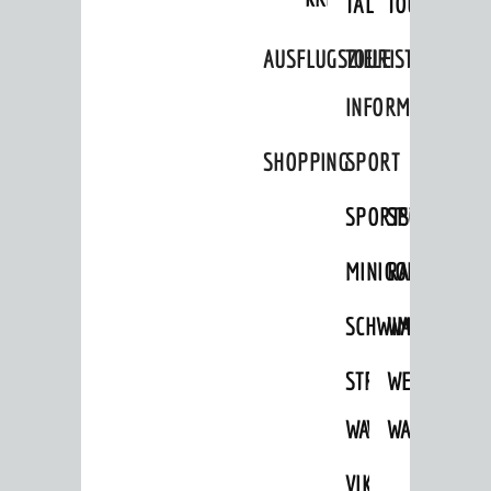
TAL
TOUR
Ausflugsziele
AUSFLUGSZIELE
TOURIST
Tourist Information
INFORMATION
Shopping
SHOPPING
SPORT
Sport
Vereine
SPORTSTÄTTEN
SPORTVEREI
ENTWICKLUNG
MINIGOLF
RADFAHREN
Aktuelle Bauprojekte
SCHWIMMEN
WANDERN
Aktuelle Beteiligungen in der
Stadtentwicklung
STRANDBAD
TSG
WEINHEIMER
Stadtentwicklung /
Verkehrsplanung
WAIDSEE
WALDSCHWIM
WANDERWEG
Klimaschutz
VIKTOR-