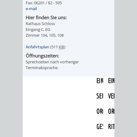
Fax: 06201 / 82 - 595
IMOLA
LUTHERSTADT
EINRICHTUNGEN
WISSENSWERTE
EINRICHTUN
WISSENSW
e-mail
EISLEBEN
Hier finden Sie uns:
SEHENSWÜRDIGKE
VERANSTALTUN
SEHENSWÜRD
VERANSTA
Rathaus Schloss
Eingang C, EG
RAMAT
VARCES
ORTSVEREINE
ORTSCHAFTSRA
ORTSVEREIN
ORTSCHAF
Zimmer 104, 105, 108
GAN
ALLIÈRES
Anfahrtsplan
(511
KB
)
GESCHICHTE
PARTNERSCHAF
GESCHICHTE
PARTNERS
Öffnungszeiten:
ET
Sprechzeiten nach vorheriger
OBERFLOCKENBAC
RIPPENWEIE
Terminabsprache.
RISSET
EINRICHTUNGEN
WISSENSWERTE
EINRICHTUN
WISSENSW
SEHENSWÜRDIGKE
VERANSTALTUN
VERANSTALT
ORTSVERE
ORTSVEREINE
ORTSCHAFTSRA
ORTSCHAFTS
GESCHICH
GESCHICHTE
RITSCHWEIE