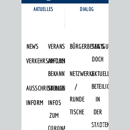
AKTUELLES
DIALOG
KARRIEREPORTAL
NEWS
VERANSTALTUNGSKALENDER
BÜRGERBETEILIGUNG
SAG'S
DOCH
VERKEHRSINFORMATIONEN
AMTLICHE
BEKANNTMACHUNGEN
NETZWERKE
AKTUELLE
/
BETEILIGUNGEN
AUSSCHREIBUNGEN
STELLENANGEBOTE
RUNDE
IN
INFORMATIONSPFLICHTEN
INFOS
TISCHE
DER
ZUM
STADTENTWICKLU
Startseite
»
Stadtthemen
»
Unsere Stadt
CORONAVIRUS