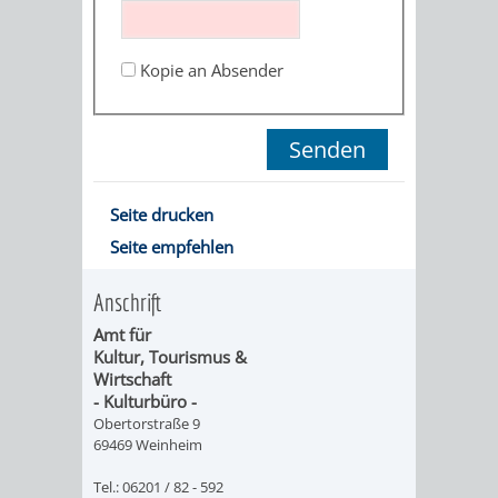
ORGANISATI
Kopie an Absender
SERVICEBEREICH
EHRUNGEN
FÜR
WISSENSWER
VEREINE
HILFREICHE
Seite drucken
UND
Seite empfehlen
ANSPRECHP
ORGANISATIONEN
Anschrift
Amt für
INFORMATIONSP
Kultur, Tourismus &
Wirtschaft
STÄDTEPARTNERSCHAFTEN
ORTSCHAFTEN
- Kulturbüro -
Obertorstraße 9
69469 Weinheim
ANET
CAVAILLON
HOHENSACHSEN
LÜTZELSACH
Tel.: 06201 / 82 - 592