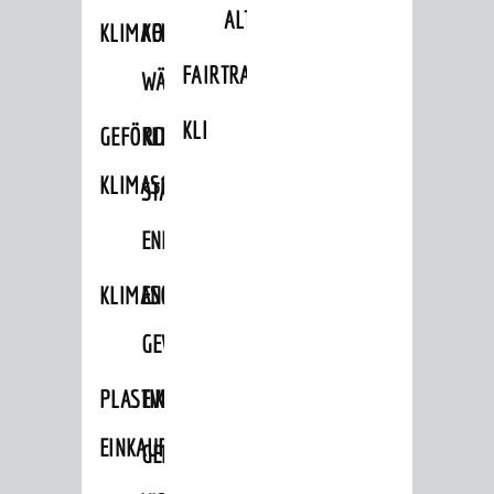
ALTLASTEN
KLIMAFIT
KOMMUNALE
FAIRTRADE
WÄRMEPLANUNG
KLEIDERTAUSCHBÖRSE
GEFÖRDERTE
KLIMASCHUTZKONZEPT
KLIMASCHUTZMASSNAHMEN
STÄDTISCHES
ENERGIEMANAGEMENT
KLIMASCHUTZKOMMISSION
ENERGIEKARAWANE
GEWERBE
PLASTIKTÜTENFREIE
EVENTS
EINKAUFSSTADT
GEMEINSAME