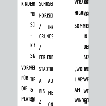
VERANSTALTUNGS
KULTURSOM
KINDERTAGESSTÄTTEN
PROJEKT
SCHULFERIEN
SCHÜLERBEFÖRDERUNG
HIGHLIGHTS
"KINDER
KERWE
HORTE
SCHULSOZIALARBEIT
SCHÜTZEN
/
SOMMERTAGSZU
FESTE
INKLUSION
-
GRUNDSCHULBETREUUNG
IN
KINDER
/
DEN
STÄRKEN"
FERIENBETREUUNG
STADTTEILEN
VORMERKVERFAHREN
FERIENANGEBOTE
STADTBIBLIOTHEK
„WOINEM
WEINHEIMER
FÜR
TIPPS
LIVE“
WEIHNACHT
A
AUSLEIHE
DIE
&
AM
BIS
WEIHNACHTS
MEDIENANGEBOTE
AKTUELLES
PLATZVERGABE
TREFFS
WINDECKPLATZ
Z
IN
ONLINE-
News