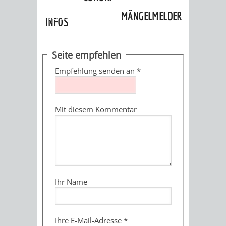
»
Ortschaften
»
Lützelsachsen
»
MÄNGELMELDER
Veranstaltungskalender
INFOS
UNSERE STADT
ZUR
Seite empfehlen
UKRAINE
Empfehlung senden an
*
STADTPORTRAIT
STADTGESCHICHTE
Mit diesem Kommentar
WAPPEN
EHRENBÜRGER
BÜRGERENGAGEM
REPORTAGEN
DER
AKTUELLES
KOORDINIER
IMAGEFILM
ENGAGIERTE
WEINHEIMER
Ihr Name
STADT
VEREINE
UND
Ihre E-Mail-Adresse
*