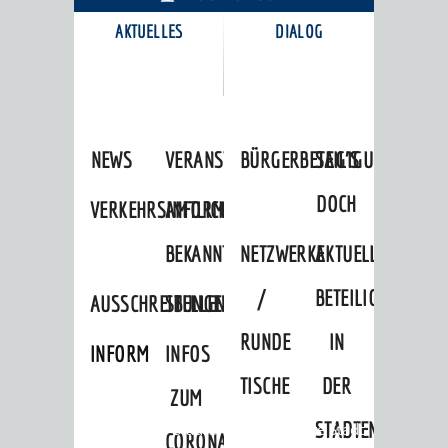
AKTUELLES
DIALOG
KARRIEREPORTAL
NEWS
VERANSTALTUNGSKALENDER
BÜRGERBETEILIGUNG
SAG'S
DOCH
VERKEHRSINFORMATIONEN
AMTLICHE
BEKANNTMACHUNGEN
NETZWERKE
AKTUELLE
/
BETEILIGUNGEN
AUSSCHREIBUNGEN
STELLENANGEBOTE
RUNDE
IN
INFORMATIONSPFLICHTEN
INFOS
TISCHE
DER
ZUM
STADTENTWICKLU
Startseite
»
Stadtthemen
»
Unsere Stadt
CORONAVIRUS