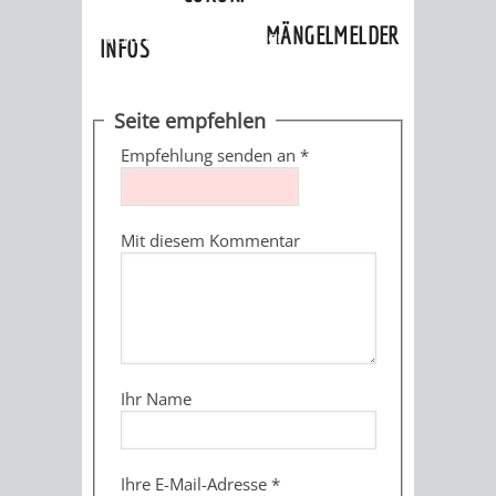
»
Ortschaften
»
Lützelsachsen
»
MÄNGELMELDER
Veranstaltungskalender
INFOS
UNSERE STADT
ZUR
Seite empfehlen
UKRAINE
Empfehlung senden an
*
STADTPORTRAIT
STADTGESCHICHTE
Mit diesem Kommentar
WAPPEN
EHRENBÜRGER
BÜRGERENGAGEM
REPORTAGEN
DER
AKTUELLES
KOORDINIER
IMAGEFILM
ENGAGIERTE
WEINHEIMER
Ihr Name
STADT
VEREINE
UND
Ihre E-Mail-Adresse
*