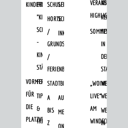
VERANSTALTUNGS
KULTURSOM
KINDERTAGESSTÄTTEN
PROJEKT
SCHULFERIEN
SCHÜLERBEFÖRDERUNG
HIGHLIGHTS
"KINDER
KERWE
HORTE
SCHULSOZIALARBEIT
SCHÜTZEN
/
SOMMERTAGSZU
FESTE
INKLUSION
-
GRUNDSCHULBETREUUNG
IN
KINDER
/
DEN
STÄRKEN"
FERIENBETREUUNG
STADTTEILEN
VORMERKVERFAHREN
FERIENANGEBOTE
STADTBIBLIOTHEK
„WOINEM
WEINHEIMER
FÜR
TIPPS
LIVE“
WEIHNACHT
A
AUSLEIHE
DIE
&
AM
BIS
WEIHNACHTS
MEDIENANGEBOTE
AKTUELLES
PLATZVERGABE
TREFFS
WINDECKPLATZ
Z
IN
ONLINE-
News