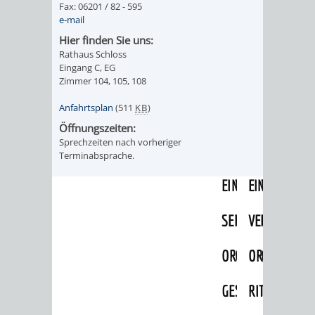
Fax: 06201 / 82 - 595
IMOLA
LUTHERSTADT
EINRICHTUNGEN
WISSENSWERTE
EINRICHTUN
WISSENSW
e-mail
EISLEBEN
Hier finden Sie uns:
SEHENSWÜRDIGKE
VERANSTALTUN
SEHENSWÜRD
VERANSTA
Rathaus Schloss
Eingang C, EG
RAMAT
VARCES
ORTSVEREINE
ORTSCHAFTSRA
ORTSVEREIN
ORTSCHAF
Zimmer 104, 105, 108
GAN
ALLIÈRES
Anfahrtsplan
(511
KB
)
GESCHICHTE
PARTNERSCHAF
GESCHICHTE
PARTNERS
Öffnungszeiten:
ET
Sprechzeiten nach vorheriger
OBERFLOCKENBAC
RIPPENWEIE
Terminabsprache.
RISSET
EINRICHTUNGEN
WISSENSWERTE
EINRICHTUN
WISSENSW
SEHENSWÜRDIGKE
VERANSTALTUN
VERANSTALT
ORTSVERE
ORTSVEREINE
ORTSCHAFTSRA
ORTSCHAFTS
GESCHICH
GESCHICHTE
RITSCHWEIE