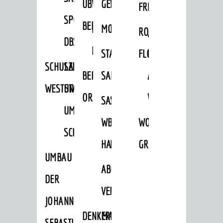
ÜBER
VERFAHREN
GEWERBEFLÄCHENENTWICKLUNGS
EINZELHANDELSKONZEPT
FRÜHLING
HERBST
SPORTHALLE
BEBAUUNGSPLÄNE
BEBAUUNGSPLÄNE
MOBILFUNKKONZEPT
LÄRMAKTIONSPLAN
RODENSTEINER
„WOINEM
DBS
KERNSTADT
STADTERNEUERUNG/-
FLOHMARKT
LIVE“
SCHULZENTRUM
SANIERUNG-
BEBAUUNGSPLÄNE
SANIERUNG
AM
WESTSTADT
UND
ORTSTEILE
WINDECKPLATZ
SANIERUNG
SANIERUNGSGEBIET
UMBAUMASSNAHME S
WESTLICH
HILDEBRANDSCHE
WOCHENMARKT
CHLOSS
HAUPTBAHNHOF
MÜHLE
GROOVE
UMBAU
ABGESCHLOSSENE
DER
VERFAHREN
JOHANN-
DENKMALSCHUTZ
ERHALTUNGSSATZUNGEN
SEBASTIAN-