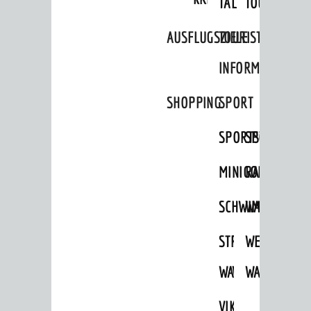
TAL
TOUR
Ausflugsziele
AUSFLUGSZIELE
TOURIST
Tourist Information
INFORMATION
Shopping
SHOPPING
SPORT
Sport
Vereine
SPORTSTÄTTEN
SPORTVEREI
ENTWICKLUNG
MINIGOLF
RADFAHREN
Aktuelle Bauprojekte
SCHWIMMEN
WANDERN
Aktuelle Beteiligungen in der
Stadtentwicklung
STRANDBAD
TSG
WEINHEIMER
Stadtentwicklung /
Verkehrsplanung
WAIDSEE
WALDSCHWIM
WANDERWEG
Klimaschutz
VIKTOR-