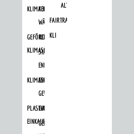
ALTLASTEN
KLIMAFIT
KOMMUNALE
FAIRTRADE
WÄRMEPLANUNG
KLEIDERTAUSCHBÖRSE
GEFÖRDERTE
KLIMASCHUTZKONZEPT
KLIMASCHUTZMASSNAHMEN
STÄDTISCHES
ENERGIEMANAGEMENT
KLIMASCHUTZKOMMISSION
ENERGIEKARAWANE
GEWERBE
PLASTIKTÜTENFREIE
EVENTS
EINKAUFSSTADT
GEMEINSAME