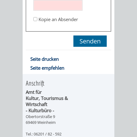
ORGANISATI
Kopie an Absender
SERVICEBEREICH
EHRUNGEN
FÜR
WISSENSWER
VEREINE
HILFREICHE
Seite drucken
UND
Seite empfehlen
ANSPRECHP
ORGANISATIONEN
Anschrift
Amt für
INFORMATIONSP
Kultur, Tourismus &
Wirtschaft
STÄDTEPARTNERSCHAFTEN
ORTSCHAFTEN
- Kulturbüro -
Obertorstraße 9
69469 Weinheim
ANET
CAVAILLON
HOHENSACHSEN
LÜTZELSACH
Tel.: 06201 / 82 - 592