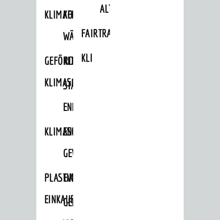
ALTLASTEN
KLIMAFIT
KOMMUNALE
FAIRTRADE
WÄRMEPLANUNG
KLEIDERTAUSCHBÖRSE
GEFÖRDERTE
KLIMASCHUTZKONZEPT
KLIMASCHUTZMASSNAHMEN
STÄDTISCHES
ENERGIEMANAGEMENT
KLIMASCHUTZKOMMISSION
ENERGIEKARAWANE
GEWERBE
PLASTIKTÜTENFREIE
EVENTS
EINKAUFSSTADT
GEMEINSAME