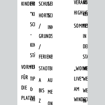
VERANSTALTUNGS
KULTURSOM
KINDERTAGESSTÄTTEN
PROJEKT
SCHULFERIEN
SCHÜLERBEFÖRDERUNG
HIGHLIGHTS
"KINDER
KERWE
HORTE
SCHULSOZIALARBEIT
SCHÜTZEN
/
SOMMERTAGSZU
FESTE
INKLUSION
-
GRUNDSCHULBETREUUNG
IN
KINDER
/
DEN
STÄRKEN"
FERIENBETREUUNG
STADTTEILEN
VORMERKVERFAHREN
FERIENANGEBOTE
STADTBIBLIOTHEK
„WOINEM
WEINHEIMER
FÜR
TIPPS
LIVE“
WEIHNACHT
A
AUSLEIHE
DIE
&
AM
BIS
WEIHNACHTS
MEDIENANGEBOTE
AKTUELLES
PLATZVERGABE
TREFFS
WINDECKPLATZ
Z
IN
ONLINE-
News