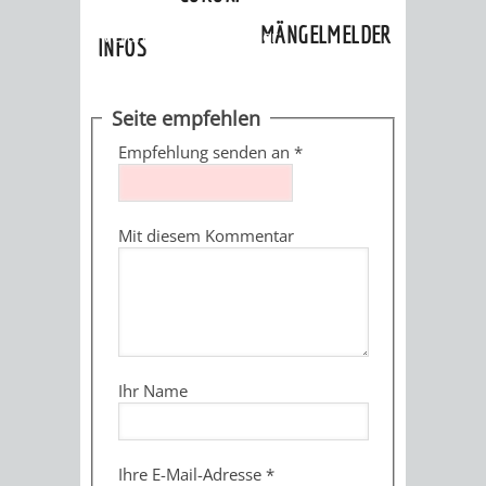
»
Ortschaften
»
Lützelsachsen
»
MÄNGELMELDER
Veranstaltungskalender
INFOS
UNSERE STADT
ZUR
Seite empfehlen
UKRAINE
Empfehlung senden an
*
STADTPORTRAIT
STADTGESCHICHTE
Mit diesem Kommentar
WAPPEN
EHRENBÜRGER
BÜRGERENGAGEM
REPORTAGEN
DER
AKTUELLES
KOORDINIER
IMAGEFILM
ENGAGIERTE
WEINHEIMER
Ihr Name
STADT
VEREINE
UND
Ihre E-Mail-Adresse
*