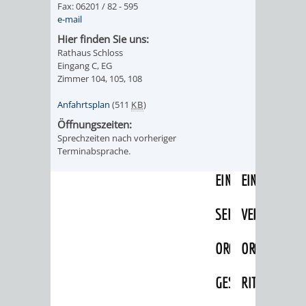
Fax: 06201 / 82 - 595
IMOLA
LUTHERSTADT
EINRICHTUNGEN
WISSENSWERTE
EINRICHTUN
WISSENSW
e-mail
EISLEBEN
Hier finden Sie uns:
SEHENSWÜRDIGKE
VERANSTALTUN
SEHENSWÜRD
VERANSTA
Rathaus Schloss
Eingang C, EG
RAMAT
VARCES
ORTSVEREINE
ORTSCHAFTSRA
ORTSVEREIN
ORTSCHAF
Zimmer 104, 105, 108
GAN
ALLIÈRES
Anfahrtsplan
(511
KB
)
GESCHICHTE
PARTNERSCHAF
GESCHICHTE
PARTNERS
Öffnungszeiten:
ET
Sprechzeiten nach vorheriger
OBERFLOCKENBAC
RIPPENWEIE
Terminabsprache.
RISSET
EINRICHTUNGEN
WISSENSWERTE
EINRICHTUN
WISSENSW
SEHENSWÜRDIGKE
VERANSTALTUN
VERANSTALT
ORTSVERE
ORTSVEREINE
ORTSCHAFTSRA
ORTSCHAFTS
GESCHICH
GESCHICHTE
RITSCHWEIE