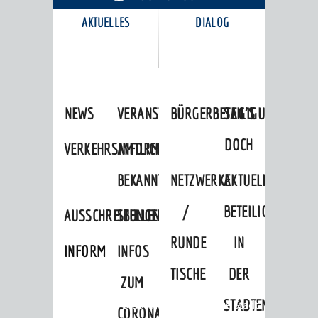
AKTUELLES
DIALOG
KARRIEREPORTAL
NEWS
VERANSTALTUNGSKALENDER
BÜRGERBETEILIGUNG
SAG'S
DOCH
VERKEHRSINFORMATIONEN
AMTLICHE
BEKANNTMACHUNGEN
NETZWERKE
AKTUELLE
/
BETEILIGUNGEN
AUSSCHREIBUNGEN
STELLENANGEBOTE
RUNDE
IN
INFORMATIONSPFLICHTEN
INFOS
TISCHE
DER
ZUM
STADTENTWICKLU
Startseite
»
Stadtthemen
»
Unsere Stadt
CORONAVIRUS