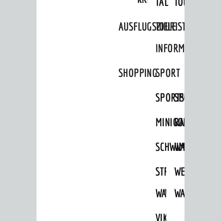
TAL
TOUR
Ausflugsziele
AUSFLUGSZIELE
TOURIST
Tourist Information
INFORMATION
Shopping
SHOPPING
SPORT
Sport
Vereine
SPORTSTÄTTEN
SPORTVEREI
ENTWICKLUNG
MINIGOLF
RADFAHREN
Aktuelle Bauprojekte
SCHWIMMEN
WANDERN
Aktuelle Beteiligungen in der
Stadtentwicklung
STRANDBAD
TSG
WEINHEIMER
Stadtentwicklung /
Verkehrsplanung
WAIDSEE
WALDSCHWIM
WANDERWEG
Klimaschutz
VIKTOR-