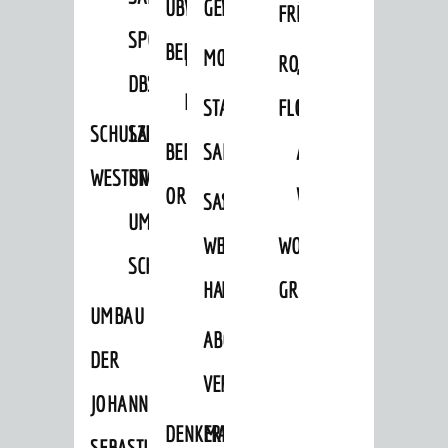
ÜBER
VERFAHREN
GEWERBEFLÄCHENENTWICKLUNGS
EINZELHANDELSKONZEPT
FRÜHLING
HERBST
SPORTHALLE
BEBAUUNGSPLÄNE
BEBAUUNGSPLÄNE
MOBILFUNKKONZEPT
LÄRMAKTIONSPLAN
RODENSTEINER
„WOINEM
DBS
KERNSTADT
STADTERNEUERUNG/-
FLOHMARKT
LIVE“
SCHULZENTRUM
SANIERUNG-
BEBAUUNGSPLÄNE
SANIERUNG
AM
WESTSTADT
UND
ORTSTEILE
WINDECKPLATZ
SANIERUNG
SANIERUNGSGEBIET
UMBAUMASSNAHME S
WESTLICH
HILDEBRANDSCHE
WOCHENMARKT
CHLOSS
HAUPTBAHNHOF
MÜHLE
GROOVE
UMBAU
ABGESCHLOSSENE
DER
VERFAHREN
JOHANN-
DENKMALSCHUTZ
ERHALTUNGSSATZUNGEN
SEBASTIAN-