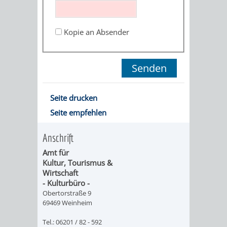
ORGANISATI
Kopie an Absender
SERVICEBEREICH
EHRUNGEN
FÜR
WISSENSWER
VEREINE
HILFREICHE
Seite drucken
UND
Seite empfehlen
ANSPRECHP
ORGANISATIONEN
Anschrift
Amt für
INFORMATIONSP
Kultur, Tourismus &
Wirtschaft
STÄDTEPARTNERSCHAFTEN
ORTSCHAFTEN
- Kulturbüro -
Obertorstraße 9
69469 Weinheim
ANET
CAVAILLON
HOHENSACHSEN
LÜTZELSACH
Tel.: 06201 / 82 - 592