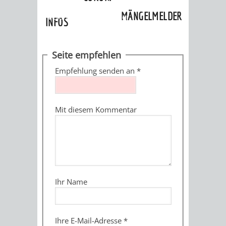
»
Ortschaften
»
Oberflockenbach
»
MÄNGELMELDER
Veranstaltungskalender
INFOS
UNSERE STADT
ZUR
Seite empfehlen
UKRAINE
Empfehlung senden an
*
STADTPORTRAIT
STADTGESCHICHTE
Mit diesem Kommentar
WAPPEN
EHRENBÜRGER
BÜRGERENGAGEM
REPORTAGEN
DER
AKTUELLES
KOORDINIER
IMAGEFILM
ENGAGIERTE
WEINHEIMER
Ihr Name
STADT
VEREINE
UND
Ihre E-Mail-Adresse
*