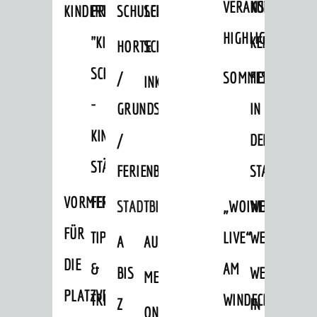
VERANSTALTUNGS
KULTURSOM
KINDERTAGESSTÄTTEN
PROJEKT
SCHULFERIEN
SCHÜLERBEFÖRDERUNG
HIGHLIGHTS
"KINDER
KERWE
HORTE
SCHULSOZIALARBEIT
SCHÜTZEN
/
SOMMERTAGSZU
FESTE
INKLUSION
-
GRUNDSCHULBETREUUNG
IN
KINDER
/
DEN
STÄRKEN"
FERIENBETREUUNG
STADTTEILEN
VORMERKVERFAHREN
FERIENANGEBOTE
STADTBIBLIOTHEK
„WOINEM
WEINHEIMER
FÜR
TIPPS
LIVE“
WEIHNACHT
A
AUSLEIHE
DIE
&
AM
BIS
WEIHNACHTS
MEDIENANGEBOTE
AKTUELLES
PLATZVERGABE
TREFFS
WINDECKPLATZ
Z
IN
ONLINE-
News