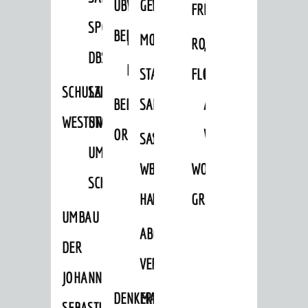
ÜBER
VERFAHREN
GEWERBEFLÄCHENENTWICKLUNGS
EINZELHANDELSKONZEPT
FRÜHLING
HERBST
SPORTHALLE
BEBAUUNGSPLÄNE
BEBAUUNGSPLÄNE
MOBILFUNKKONZEPT
LÄRMAKTIONSPLAN
RODENSTEINER
„WOINEM
DBS
KERNSTADT
STADTERNEUERUNG/-
FLOHMARKT
LIVE“
SCHULZENTRUM
SANIERUNG-
BEBAUUNGSPLÄNE
SANIERUNG
AM
WESTSTADT
UND
ORTSTEILE
WINDECKPLATZ
SANIERUNG
SANIERUNGSGEBIET
UMBAUMASSNAHME S
WESTLICH
HILDEBRANDSCHE
WOCHENMARKT
CHLOSS
HAUPTBAHNHOF
MÜHLE
GROOVE
UMBAU
ABGESCHLOSSENE
DER
VERFAHREN
JOHANN-
DENKMALSCHUTZ
ERHALTUNGSSATZUNGEN
SEBASTIAN-