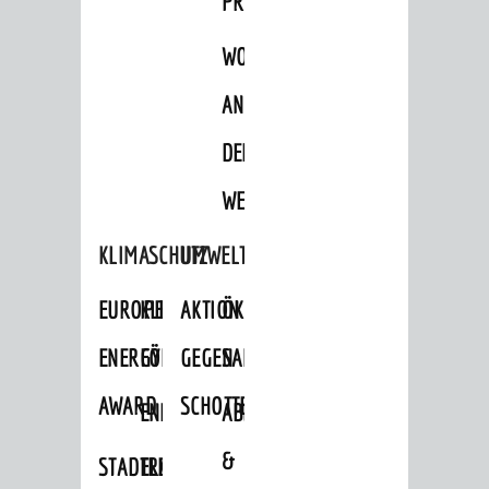
PROJEKTE
WOHNBEBAUUNG
AN
DER
WEINBERGSTRASSE
KLIMASCHUTZ
UMWELTSCHUTZ
EUROPEAN
KLIMASCHUTZ-
AKTION
ÖKOLOGISCHE
ENERGY
FÖRDERPROGRAMME
GEGEN
SANIERUNG/WAIDSEE
AWARD
SCHOTTERGÄRTEN
ENERGIEBERATUNG
ABFALL
&
STADTRADELN
ELEKTROMOBILITÄTSBERATUNG