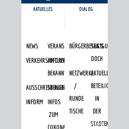
AKTUELLES
DIALOG
KARRIEREPORTAL
NEWS
VERANSTALTUNGSKALENDER
BÜRGERBETEILIGUNG
SAG'S
DOCH
VERKEHRSINFORMATIONEN
AMTLICHE
BEKANNTMACHUNGEN
NETZWERKE
AKTUELLE
/
BETEILIGUNGEN
AUSSCHREIBUNGEN
STELLENANGEBOTE
RUNDE
IN
INFORMATIONSPFLICHTEN
INFOS
TISCHE
DER
ZUM
STADTENTWICKLU
Startseite
»
Stadtthemen
»
Unsere Stadt
CORONAVIRUS