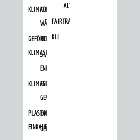
ALTLASTEN
KLIMAFIT
KOMMUNALE
FAIRTRADE
WÄRMEPLANUNG
KLEIDERTAUSCHBÖRSE
GEFÖRDERTE
KLIMASCHUTZKONZEPT
KLIMASCHUTZMASSNAHMEN
STÄDTISCHES
ENERGIEMANAGEMENT
KLIMASCHUTZKOMMISSION
ENERGIEKARAWANE
GEWERBE
PLASTIKTÜTENFREIE
EVENTS
EINKAUFSSTADT
GEMEINSAME