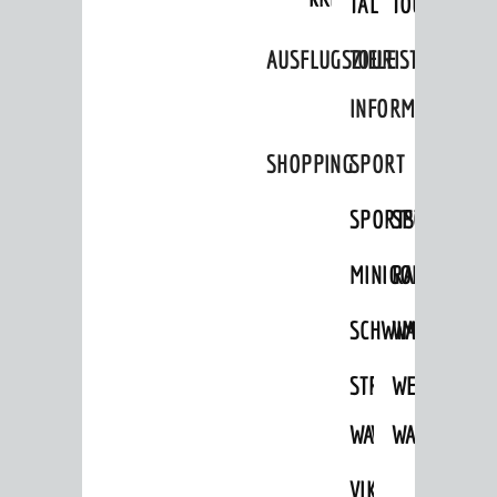
TAL
TOUR
Ausflugsziele
AUSFLUGSZIELE
TOURIST
Tourist Information
INFORMATION
Shopping
SHOPPING
SPORT
Sport
Vereine
SPORTSTÄTTEN
SPORTVEREI
ENTWICKLUNG
MINIGOLF
RADFAHREN
Aktuelle Bauprojekte
SCHWIMMEN
WANDERN
Aktuelle Beteiligungen in der
Stadtentwicklung
STRANDBAD
TSG
WEINHEIMER
Stadtentwicklung /
Verkehrsplanung
WAIDSEE
WALDSCHWIM
WANDERWEG
Klimaschutz
VIKTOR-