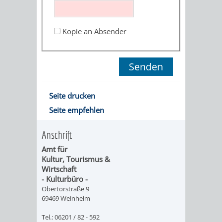
ORGANISATI
Kopie an Absender
SERVICEBEREICH
EHRUNGEN
FÜR
WISSENSWER
VEREINE
HILFREICHE
Seite drucken
UND
Seite empfehlen
ANSPRECHP
ORGANISATIONEN
Anschrift
Amt für
INFORMATIONSP
Kultur, Tourismus &
Wirtschaft
STÄDTEPARTNERSCHAFTEN
ORTSCHAFTEN
- Kulturbüro -
Obertorstraße 9
69469 Weinheim
ANET
CAVAILLON
HOHENSACHSEN
LÜTZELSACH
Tel.: 06201 / 82 - 592