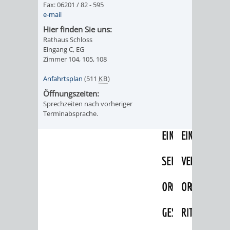
Fax: 06201 / 82 - 595
IMOLA
LUTHERSTADT
EINRICHTUNGEN
WISSENSWERTE
EINRICHTUN
WISSENSW
e-mail
EISLEBEN
Hier finden Sie uns:
SEHENSWÜRDIGKE
VERANSTALTUN
SEHENSWÜRD
VERANSTA
Rathaus Schloss
Eingang C, EG
RAMAT
VARCES
ORTSVEREINE
ORTSCHAFTSRA
ORTSVEREIN
ORTSCHAF
Zimmer 104, 105, 108
GAN
ALLIÈRES
Anfahrtsplan
(511
KB
)
GESCHICHTE
PARTNERSCHAF
GESCHICHTE
PARTNERS
Öffnungszeiten:
ET
Sprechzeiten nach vorheriger
OBERFLOCKENBAC
RIPPENWEIE
Terminabsprache.
RISSET
EINRICHTUNGEN
WISSENSWERTE
EINRICHTUN
WISSENSW
SEHENSWÜRDIGKE
VERANSTALTUN
VERANSTALT
ORTSVERE
ORTSVEREINE
ORTSCHAFTSRA
ORTSCHAFTS
GESCHICH
GESCHICHTE
RITSCHWEIE