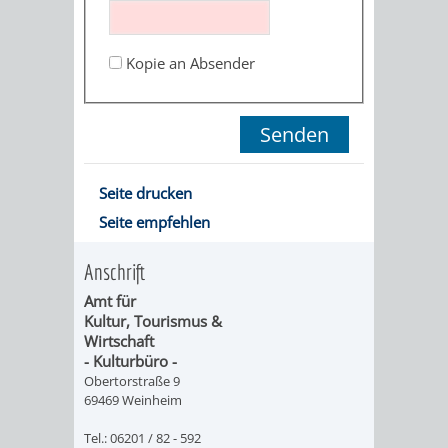
ORGANISATI
Kopie an Absender
SERVICEBEREICH
EHRUNGEN
FÜR
WISSENSWER
VEREINE
HILFREICHE
Seite drucken
UND
Seite empfehlen
ANSPRECHP
ORGANISATIONEN
Anschrift
Amt für
INFORMATIONSP
Kultur, Tourismus &
Wirtschaft
STÄDTEPARTNERSCHAFTEN
ORTSCHAFTEN
- Kulturbüro -
Obertorstraße 9
69469 Weinheim
ANET
CAVAILLON
HOHENSACHSEN
LÜTZELSACH
Tel.: 06201 / 82 - 592