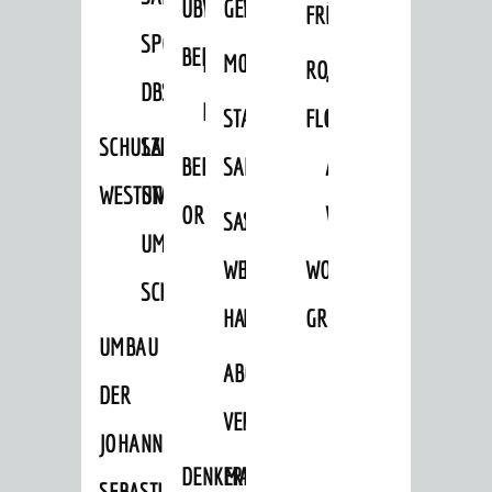
ÜBER
VERFAHREN
GEWERBEFLÄCHENENTWICKLUNGS
EINZELHANDELSKONZEPT
FRÜHLING
HERBST
SPORTHALLE
BEBAUUNGSPLÄNE
BEBAUUNGSPLÄNE
MOBILFUNKKONZEPT
LÄRMAKTIONSPLAN
RODENSTEINER
„WOINEM
DBS
KERNSTADT
STADTERNEUERUNG/-
FLOHMARKT
LIVE“
SCHULZENTRUM
SANIERUNG-
BEBAUUNGSPLÄNE
SANIERUNG
AM
WESTSTADT
UND
ORTSTEILE
WINDECKPLATZ
SANIERUNG
SANIERUNGSGEBIET
UMBAUMASSNAHME S
WESTLICH
HILDEBRANDSCHE
WOCHENMARKT
CHLOSS
HAUPTBAHNHOF
MÜHLE
GROOVE
UMBAU
ABGESCHLOSSENE
DER
VERFAHREN
JOHANN-
DENKMALSCHUTZ
ERHALTUNGSSATZUNGEN
SEBASTIAN-