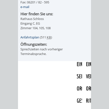
Fax: 06201 / 82 - 595
IMOLA
LUTHERSTADT
EINRICHTUNGEN
WISSENSWERTE
EINRICHTUN
WISSENSW
e-mail
EISLEBEN
Hier finden Sie uns:
SEHENSWÜRDIGKE
VERANSTALTUN
SEHENSWÜRD
VERANSTA
Rathaus Schloss
Eingang C, EG
RAMAT
VARCES
ORTSVEREINE
ORTSCHAFTSRA
ORTSVEREIN
ORTSCHAF
Zimmer 104, 105, 108
GAN
ALLIÈRES
Anfahrtsplan
(511
KB
)
GESCHICHTE
PARTNERSCHAF
GESCHICHTE
PARTNERS
Öffnungszeiten:
ET
Sprechzeiten nach vorheriger
OBERFLOCKENBAC
RIPPENWEIE
Terminabsprache.
RISSET
EINRICHTUNGEN
WISSENSWERTE
EINRICHTUN
WISSENSW
SEHENSWÜRDIGKE
VERANSTALTUN
VERANSTALT
ORTSVERE
ORTSVEREINE
ORTSCHAFTSRA
ORTSCHAFTS
GESCHICH
GESCHICHTE
RITSCHWEIE