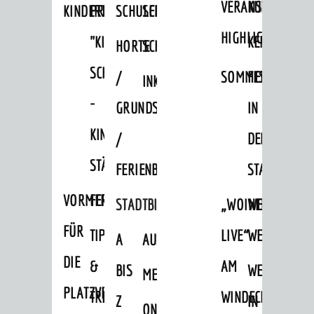
VERANSTALTUNGS
KULTURSOM
KINDERTAGESSTÄTTEN
PROJEKT
SCHULFERIEN
SCHÜLERBEFÖRDERUNG
HIGHLIGHTS
"KINDER
KERWE
HORTE
SCHULSOZIALARBEIT
SCHÜTZEN
/
SOMMERTAGSZU
FESTE
INKLUSION
-
GRUNDSCHULBETREUUNG
IN
KINDER
/
DEN
STÄRKEN"
FERIENBETREUUNG
STADTTEILEN
VORMERKVERFAHREN
FERIENANGEBOTE
STADTBIBLIOTHEK
„WOINEM
WEINHEIMER
FÜR
TIPPS
LIVE“
WEIHNACHT
A
AUSLEIHE
DIE
&
AM
BIS
WEIHNACHTS
MEDIENANGEBOTE
AKTUELLES
PLATZVERGABE
TREFFS
WINDECKPLATZ
Z
IN
ONLINE-
News