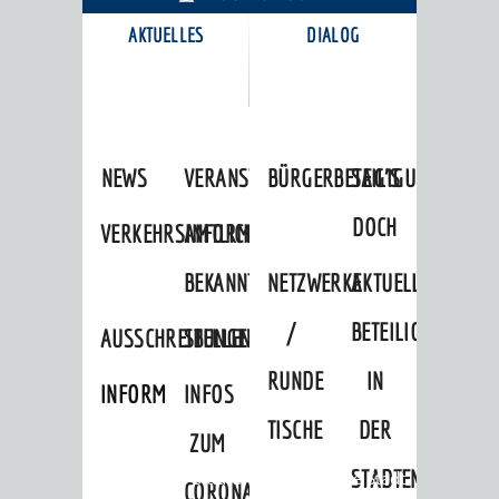
AKTUELLES
DIALOG
KARRIEREPORTAL
NEWS
VERANSTALTUNGSKALENDER
BÜRGERBETEILIGUNG
SAG'S
DOCH
VERKEHRSINFORMATIONEN
AMTLICHE
BEKANNTMACHUNGEN
NETZWERKE
AKTUELLE
/
BETEILIGUNGEN
AUSSCHREIBUNGEN
STELLENANGEBOTE
RUNDE
IN
INFORMATIONSPFLICHTEN
INFOS
TISCHE
DER
ZUM
STADTENTWICKLU
Startseite
»
Stadtthemen
»
Unsere Stadt
CORONAVIRUS