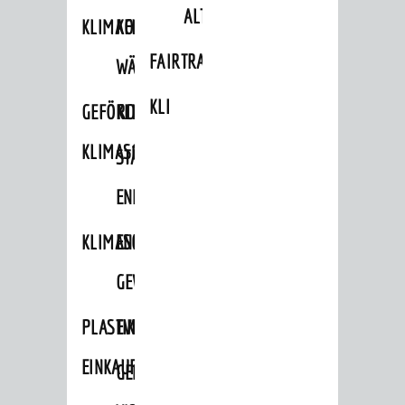
ALTLASTEN
KLIMAFIT
KOMMUNALE
FAIRTRADE
WÄRMEPLANUNG
KLEIDERTAUSCHBÖRSE
GEFÖRDERTE
KLIMASCHUTZKONZEPT
KLIMASCHUTZMASSNAHMEN
STÄDTISCHES
ENERGIEMANAGEMENT
KLIMASCHUTZKOMMISSION
ENERGIEKARAWANE
GEWERBE
PLASTIKTÜTENFREIE
EVENTS
EINKAUFSSTADT
GEMEINSAME