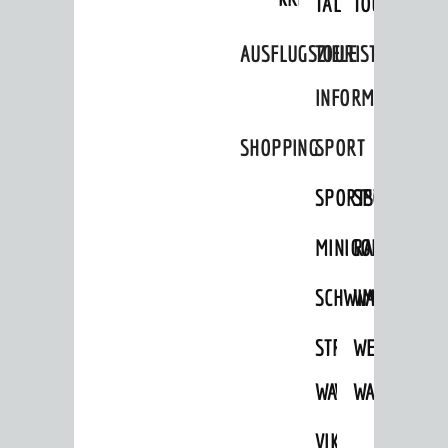
TAL
TOUR
Ausflugsziele
AUSFLUGSZIELE
TOURIST
Tourist Information
INFORMATION
Shopping
SHOPPING
SPORT
Sport
Vereine
SPORTSTÄTTEN
SPORTVEREI
ENTWICKLUNG
MINIGOLF
RADFAHREN
Aktuelle Bauprojekte
SCHWIMMEN
WANDERN
Aktuelle Beteiligungen in der
Stadtentwicklung
STRANDBAD
TSG
WEINHEIMER
Stadtentwicklung /
Verkehrsplanung
WAIDSEE
WALDSCHWIM
WANDERWEG
Klimaschutz
VIKTOR-