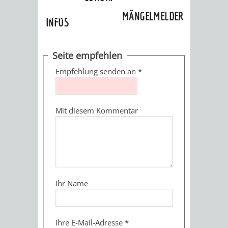
»
Ortschaften
»
Oberflockenbach
»
MÄNGELMELDER
Veranstaltungskalender
INFOS
UNSERE STADT
ZUR
Seite empfehlen
UKRAINE
Empfehlung senden an
*
STADTPORTRAIT
STADTGESCHICHTE
Mit diesem Kommentar
WAPPEN
EHRENBÜRGER
BÜRGERENGAGEM
REPORTAGEN
DER
AKTUELLES
KOORDINIER
IMAGEFILM
ENGAGIERTE
WEINHEIMER
Ihr Name
STADT
VEREINE
UND
Ihre E-Mail-Adresse
*