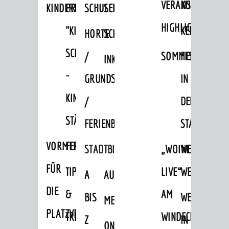
VERANSTALTUNGS
KULTURSOM
KINDERTAGESSTÄTTEN
PROJEKT
SCHULFERIEN
SCHÜLERBEFÖRDERUNG
HIGHLIGHTS
"KINDER
KERWE
HORTE
SCHULSOZIALARBEIT
SCHÜTZEN
/
SOMMERTAGSZU
FESTE
INKLUSION
-
GRUNDSCHULBETREUUNG
IN
KINDER
/
DEN
STÄRKEN"
FERIENBETREUUNG
STADTTEILEN
VORMERKVERFAHREN
FERIENANGEBOTE
STADTBIBLIOTHEK
„WOINEM
WEINHEIMER
FÜR
TIPPS
LIVE“
WEIHNACHT
A
AUSLEIHE
DIE
&
AM
BIS
WEIHNACHTS
MEDIENANGEBOTE
AKTUELLES
PLATZVERGABE
TREFFS
WINDECKPLATZ
Z
IN
ONLINE-
News