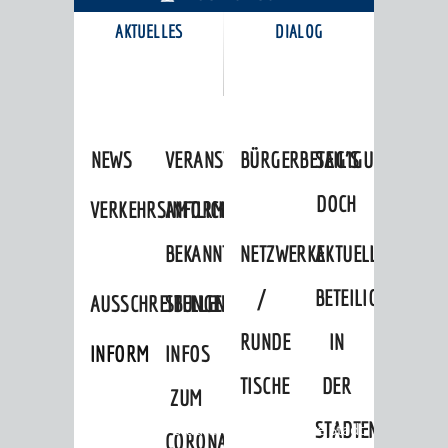
AKTUELLES
DIALOG
KARRIEREPORTAL
NEWS
VERANSTALTUNGSKALENDER
BÜRGERBETEILIGUNG
SAG'S
DOCH
VERKEHRSINFORMATIONEN
AMTLICHE
BEKANNTMACHUNGEN
NETZWERKE
AKTUELLE
/
BETEILIGUNGEN
AUSSCHREIBUNGEN
STELLENANGEBOTE
RUNDE
IN
INFORMATIONSPFLICHTEN
INFOS
TISCHE
DER
ZUM
STADTENTWICKLU
Startseite
»
Stadtthemen
»
Unsere Stadt
CORONAVIRUS