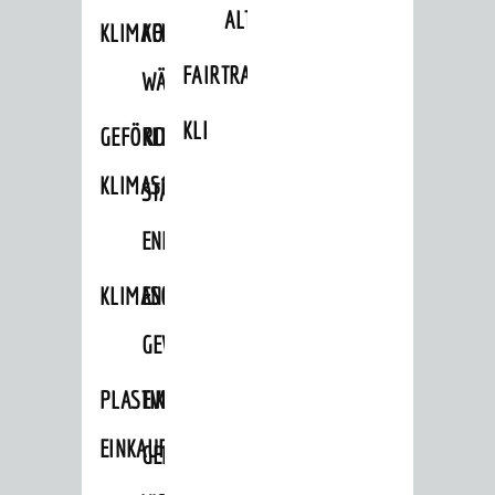
ALTLASTEN
KLIMAFIT
KOMMUNALE
FAIRTRADE
WÄRMEPLANUNG
KLEIDERTAUSCHBÖRSE
GEFÖRDERTE
KLIMASCHUTZKONZEPT
KLIMASCHUTZMASSNAHMEN
STÄDTISCHES
ENERGIEMANAGEMENT
KLIMASCHUTZKOMMISSION
ENERGIEKARAWANE
GEWERBE
PLASTIKTÜTENFREIE
EVENTS
EINKAUFSSTADT
GEMEINSAME