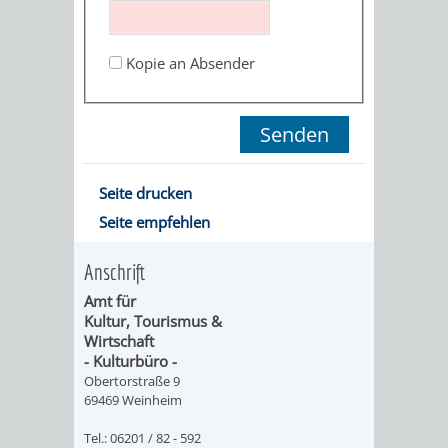
ORGANISATI
Kopie an Absender
SERVICEBEREICH
EHRUNGEN
FÜR
WISSENSWER
VEREINE
HILFREICHE
Seite drucken
UND
Seite empfehlen
ANSPRECHP
ORGANISATIONEN
Anschrift
Amt für
INFORMATIONSP
Kultur, Tourismus &
Wirtschaft
STÄDTEPARTNERSCHAFTEN
ORTSCHAFTEN
- Kulturbüro -
Obertorstraße 9
69469 Weinheim
ANET
CAVAILLON
HOHENSACHSEN
LÜTZELSACH
Tel.: 06201 / 82 - 592