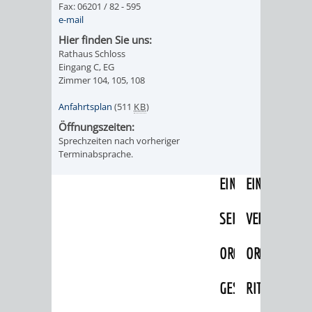
Fax: 06201 / 82 - 595
IMOLA
LUTHERSTADT
EINRICHTUNGEN
WISSENSWERTE
EINRICHTUN
WISSENSW
e-mail
EISLEBEN
Hier finden Sie uns:
SEHENSWÜRDIGKE
VERANSTALTUN
SEHENSWÜRD
VERANSTA
Rathaus Schloss
Eingang C, EG
RAMAT
VARCES
ORTSVEREINE
ORTSCHAFTSRA
ORTSVEREIN
ORTSCHAF
Zimmer 104, 105, 108
GAN
ALLIÈRES
Anfahrtsplan
(511
KB
)
GESCHICHTE
PARTNERSCHAF
GESCHICHTE
PARTNERS
Öffnungszeiten:
ET
Sprechzeiten nach vorheriger
OBERFLOCKENBAC
RIPPENWEIE
Terminabsprache.
RISSET
EINRICHTUNGEN
WISSENSWERTE
EINRICHTUN
WISSENSW
SEHENSWÜRDIGKE
VERANSTALTUN
VERANSTALT
ORTSVERE
ORTSVEREINE
ORTSCHAFTSRA
ORTSCHAFTS
GESCHICH
GESCHICHTE
RITSCHWEIE