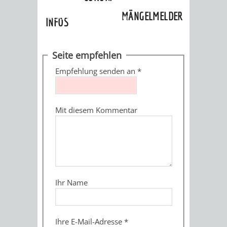
»
Ortschaften
»
Oberflockenbach
»
MÄNGELMELDER
Veranstaltungskalender
INFOS
UNSERE STADT
ZUR
Seite empfehlen
UKRAINE
Empfehlung senden an
*
STADTPORTRAIT
STADTGESCHICHTE
Mit diesem Kommentar
WAPPEN
EHRENBÜRGER
BÜRGERENGAGEM
REPORTAGEN
DER
AKTUELLES
KOORDINIER
IMAGEFILM
ENGAGIERTE
WEINHEIMER
Ihr Name
STADT
VEREINE
UND
Ihre E-Mail-Adresse
*