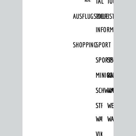
TAL
TOUR
Ausflugsziele
AUSFLUGSZIELE
TOURIST
Tourist Information
INFORMATION
Shopping
SHOPPING
SPORT
Sport
Vereine
SPORTSTÄTTEN
SPORTVEREI
ENTWICKLUNG
MINIGOLF
RADFAHREN
Aktuelle Bauprojekte
SCHWIMMEN
WANDERN
Aktuelle Beteiligungen in der
Stadtentwicklung
STRANDBAD
TSG
WEINHEIMER
Stadtentwicklung /
Verkehrsplanung
WAIDSEE
WALDSCHWIM
WANDERWEG
Klimaschutz
VIKTOR-