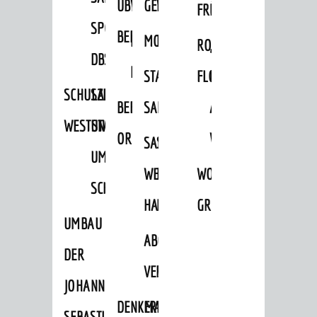
ÜBER
VERFAHREN
GEWERBEFLÄCHENENTWICKLUNGS
EINZELHANDELSKONZEPT
FRÜHLING
HERBST
SPORTHALLE
BEBAUUNGSPLÄNE
BEBAUUNGSPLÄNE
MOBILFUNKKONZEPT
LÄRMAKTIONSPLAN
RODENSTEINER
„WOINEM
DBS
KERNSTADT
STADTERNEUERUNG/-
FLOHMARKT
LIVE“
SCHULZENTRUM
SANIERUNG-
BEBAUUNGSPLÄNE
SANIERUNG
AM
WESTSTADT
UND
ORTSTEILE
WINDECKPLATZ
SANIERUNG
SANIERUNGSGEBIET
UMBAUMASSNAHME S
WESTLICH
HILDEBRANDSCHE
WOCHENMARKT
CHLOSS
HAUPTBAHNHOF
MÜHLE
GROOVE
UMBAU
ABGESCHLOSSENE
DER
VERFAHREN
JOHANN-
DENKMALSCHUTZ
ERHALTUNGSSATZUNGEN
SEBASTIAN-