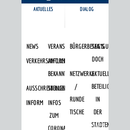
AKTUELLES
DIALOG
KARRIEREPORTAL
NEWS
VERANSTALTUNGSKALENDER
BÜRGERBETEILIGUNG
SAG'S
DOCH
VERKEHRSINFORMATIONEN
AMTLICHE
BEKANNTMACHUNGEN
NETZWERKE
AKTUELLE
/
BETEILIGUNGEN
AUSSCHREIBUNGEN
STELLENANGEBOTE
RUNDE
IN
INFORMATIONSPFLICHTEN
INFOS
TISCHE
DER
ZUM
STADTENTWICKLU
Startseite
»
Stadtthemen
»
Unsere Stadt
CORONAVIRUS