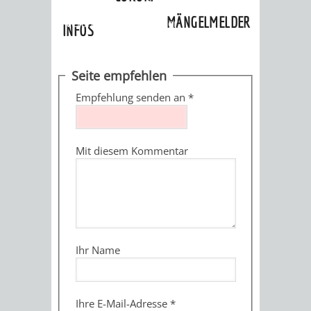
»
Ortschaften
»
Oberflockenbach
»
MÄNGELMELDER
Veranstaltungskalender
INFOS
UNSERE STADT
ZUR
Seite empfehlen
UKRAINE
Empfehlung senden an
*
STADTPORTRAIT
STADTGESCHICHTE
Mit diesem Kommentar
WAPPEN
EHRENBÜRGER
BÜRGERENGAGEM
REPORTAGEN
DER
AKTUELLES
KOORDINIER
IMAGEFILM
ENGAGIERTE
WEINHEIMER
Ihr Name
STADT
VEREINE
UND
Ihre E-Mail-Adresse
*