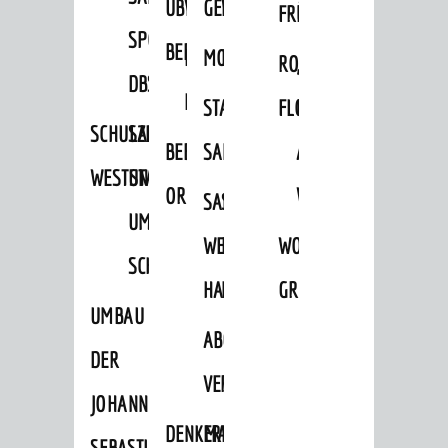
ÜBER
VERFAHREN
GEWERBEFLÄCHENENTWICKLUNGS
EINZELHANDELSKONZEPT
FRÜHLING
HERBST
SPORTHALLE
BEBAUUNGSPLÄNE
BEBAUUNGSPLÄNE
MOBILFUNKKONZEPT
LÄRMAKTIONSPLAN
RODENSTEINER
„WOINEM
DBS
KERNSTADT
STADTERNEUERUNG/-
FLOHMARKT
LIVE“
SCHULZENTRUM
SANIERUNG-
BEBAUUNGSPLÄNE
SANIERUNG
AM
WESTSTADT
UND
ORTSTEILE
WINDECKPLATZ
SANIERUNG
SANIERUNGSGEBIET
UMBAUMASSNAHME S
WESTLICH
HILDEBRANDSCHE
WOCHENMARKT
CHLOSS
HAUPTBAHNHOF
MÜHLE
GROOVE
UMBAU
ABGESCHLOSSENE
DER
VERFAHREN
JOHANN-
DENKMALSCHUTZ
ERHALTUNGSSATZUNGEN
SEBASTIAN-