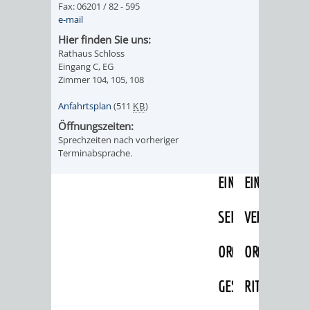
Fax: 06201 / 82 - 595
IMOLA
LUTHERSTADT
EINRICHTUNGEN
WISSENSWERTE
EINRICHTUN
WISSENSW
e-mail
EISLEBEN
Hier finden Sie uns:
SEHENSWÜRDIGKE
VERANSTALTUN
SEHENSWÜRD
VERANSTA
Rathaus Schloss
Eingang C, EG
RAMAT
VARCES
ORTSVEREINE
ORTSCHAFTSRA
ORTSVEREIN
ORTSCHAF
Zimmer 104, 105, 108
GAN
ALLIÈRES
Anfahrtsplan
(511
KB
)
GESCHICHTE
PARTNERSCHAF
GESCHICHTE
PARTNERS
Öffnungszeiten:
ET
Sprechzeiten nach vorheriger
OBERFLOCKENBAC
RIPPENWEIE
Terminabsprache.
RISSET
EINRICHTUNGEN
WISSENSWERTE
EINRICHTUN
WISSENSW
SEHENSWÜRDIGKE
VERANSTALTUN
VERANSTALT
ORTSVERE
ORTSVEREINE
ORTSCHAFTSRA
ORTSCHAFTS
GESCHICH
GESCHICHTE
RITSCHWEIE