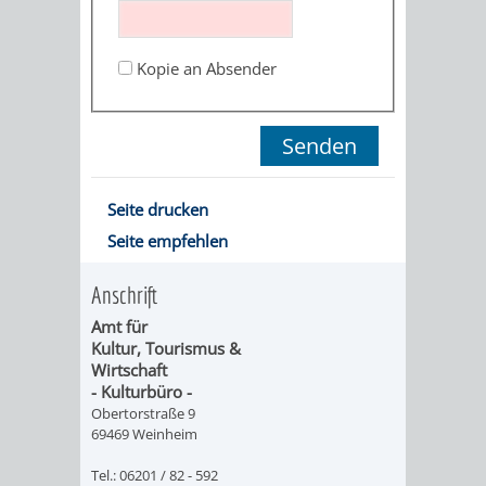
ORGANISATI
Kopie an Absender
SERVICEBEREICH
EHRUNGEN
FÜR
WISSENSWER
VEREINE
HILFREICHE
Seite drucken
UND
Seite empfehlen
ANSPRECHP
ORGANISATIONEN
Anschrift
Amt für
INFORMATIONSP
Kultur, Tourismus &
Wirtschaft
STÄDTEPARTNERSCHAFTEN
ORTSCHAFTEN
- Kulturbüro -
Obertorstraße 9
69469 Weinheim
ANET
CAVAILLON
HOHENSACHSEN
LÜTZELSACH
Tel.: 06201 / 82 - 592