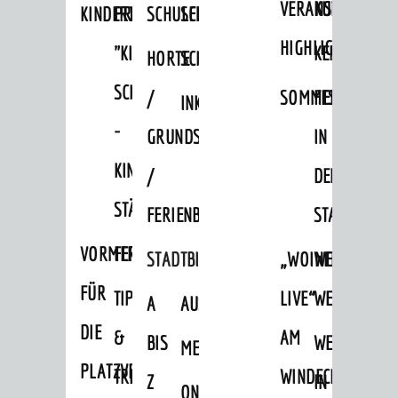
VERANSTALTUNGS
KULTURSOM
KINDERTAGESSTÄTTEN
PROJEKT
SCHULFERIEN
SCHÜLERBEFÖRDERUNG
HIGHLIGHTS
"KINDER
KERWE
HORTE
SCHULSOZIALARBEIT
SCHÜTZEN
/
SOMMERTAGSZU
FESTE
INKLUSION
-
GRUNDSCHULBETREUUNG
IN
KINDER
/
DEN
STÄRKEN"
FERIENBETREUUNG
STADTTEILEN
VORMERKVERFAHREN
FERIENANGEBOTE
STADTBIBLIOTHEK
„WOINEM
WEINHEIMER
FÜR
TIPPS
LIVE“
WEIHNACHT
A
AUSLEIHE
DIE
&
AM
BIS
WEIHNACHTS
MEDIENANGEBOTE
AKTUELLES
PLATZVERGABE
TREFFS
WINDECKPLATZ
Z
IN
ONLINE-
News