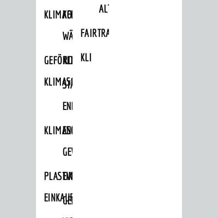
ALTLASTEN
KLIMAFIT
KOMMUNALE
FAIRTRADE
WÄRMEPLANUNG
KLEIDERTAUSCHBÖRSE
GEFÖRDERTE
KLIMASCHUTZKONZEPT
KLIMASCHUTZMASSNAHMEN
STÄDTISCHES
ENERGIEMANAGEMENT
KLIMASCHUTZKOMMISSION
ENERGIEKARAWANE
GEWERBE
PLASTIKTÜTENFREIE
EVENTS
EINKAUFSSTADT
GEMEINSAME