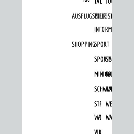
TAL
TOUR
Ausflugsziele
AUSFLUGSZIELE
TOURIST
Tourist Information
INFORMATION
Shopping
SHOPPING
SPORT
Sport
Vereine
SPORTSTÄTTEN
SPORTVEREI
ENTWICKLUNG
MINIGOLF
RADFAHREN
Aktuelle Bauprojekte
SCHWIMMEN
WANDERN
Aktuelle Beteiligungen in der
Stadtentwicklung
STRANDBAD
TSG
WEINHEIMER
Stadtentwicklung /
Verkehrsplanung
WAIDSEE
WALDSCHWIM
WANDERWEG
Klimaschutz
VIKTOR-