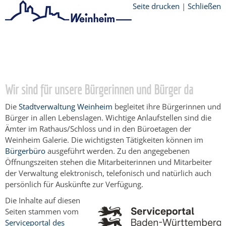
Seite drucken
|
Schließen
Startseite
/
Bürgerservice
/
Beratung &
Angebote
/
Lebenslagen
/
Vereine
/
Mitgliedschaft in einem Verein
Wir sind für unsere Bürgerinnen und Bürger da
Die
Stadtverwaltung Weinheim
begleitet ihre Bürgerinnen und
Bürger in allen Lebenslagen. Wichtige Anlaufstellen sind die
Ämter im Rathaus/Schloss und in den Büroetagen der
Weinheim Galerie. Die wichtigsten Tätigkeiten können im
Bürgerbüro
ausgeführt werden. Zu den angegebenen
Öffnungszeiten stehen die Mitarbeiterinnen und Mitarbeiter
der Verwaltung elektronisch, telefonisch und natürlich auch
persönlich für Auskünfte zur Verfügung.
Die Inhalte auf diesen
Seiten stammen vom
Serviceportal des