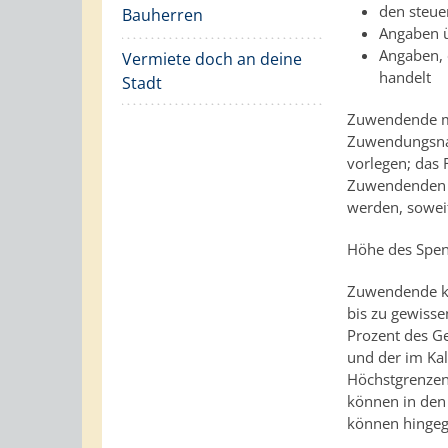
den steue
Bauherren
Angaben ü
Angaben, 
Vermiete doch an deine
handelt
Stadt
Zuwendende mü
Zuwendungsnac
vorlegen; das 
Zuwendenden b
werden, soweit
Höhe des Spe
Zuwendende kö
bis zu gewiss
Prozent des G
und der im Ka
Höchstgrenzen
können in den
können hingeg