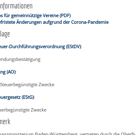
Informationen
ps für gemeinnützige Vereine (PDF)
befristete Änderungen aufgrund der Corona-Pandemie
lage
uer-Durchführungsverordnung (EStDV)
:
endungsbestätigung
ng (AO)
:
 Steuerbegünstigte Zwecke
ergesetz (EStG)
:
uerbegünstigte Zwecke
merk
nanzministerium Baden-Württemberg, vertreten durch die Oberfi