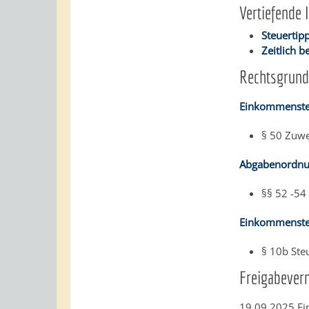
Vertiefende 
Steuertip
Z
eitlich 
Rechtsgrund
Einkommenste
§ 50 Zuw
Abgabenordnu
§§ 52 -54
Einkommensteu
§ 10b Ste
Freigabever
19.09.2025 Fi