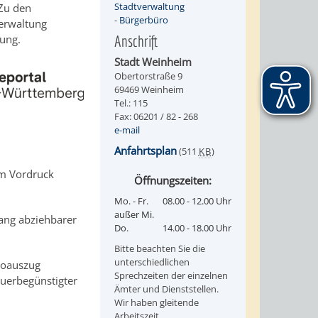
Stadtverwaltung
Zu den
-
Bürgerbüro
Verwaltung
gung.
Anschrift
Stadt Weinheim
Obertorstraße 9
69469 Weinheim
Tel.: 115
Fax: 06201 / 82 - 268
e-mail
Anfahrtsplan
(511
KB
)
m Vordruck
Öffnungszeiten:
Mo. - Fr.
08.00 - 12.00 Uhr
außer Mi.
ang abziehbarer
Do.
14.00 - 18.00 Uhr
Bitte beachten Sie die
unterschiedlichen
toauszug
Sprechzeiten der einzelnen
uerbegünstigter
Ämter und Dienststellen.
Wir haben gleitende
Arbeitszeit.