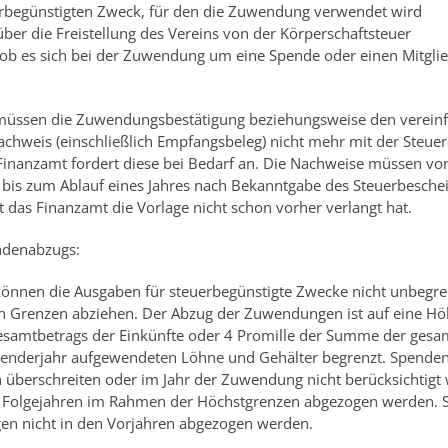
rbegünstigten Zweck, für den die Zuwendung verwendet wird
ber die Freistellung des Vereins von der Körperschaftsteuer
ob es sich bei der Zuwendung um eine Spende oder einen Mitglie
ssen die Zuwendungsbestätigung beziehungsweise den vereinf
hweis (einschließlich Empfangsbeleg) nicht mehr mit der Steuer
Finanzamt fordert diese bei Bedarf an. Die Nachweise müssen vo
is zum Ablauf eines Jahres nach Bekanntgabe des Steuerbesche
 das Finanzamt die Vorlage nicht schon vorher verlangt hat.
ndenabzugs:
nnen die Ausgaben für steuerbegünstigte Zwecke nicht unbegre
en Grenzen abziehen. Der Abzug der Zuwendungen ist auf eine H
esamtbetrags der Einkünfte oder 4 Promille der Summe der ges
lenderjahr aufgewendeten Löhne und Gehälter begrenzt. Spenden,
 überschreiten oder im Jahr der Zuwendung nicht berücksichtigt
 Folgejahren im Rahmen der Höchstgrenzen abgezogen werden. 
en nicht in den Vorjahren abgezogen werden.