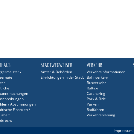
THAUS
STADTWEGWEISER
VERKEHR
germeister /
Ämter & Behörden
Verkehrsinformationen
zernate
Einrichtungen in der Stadt
Bahnverkehr
ter
Busverkehr
tliche
Ruftaxi
kanntmachungen
Carsharing
sschreibungen
Park & Ride
hlen / Abstimmungen
Parken
dtische Finanzen /
Radfahren
ushalt
Verkehrsplanung
dtrecht
sonalrat / JAV
Impressum
hwerbehindertenvertretung