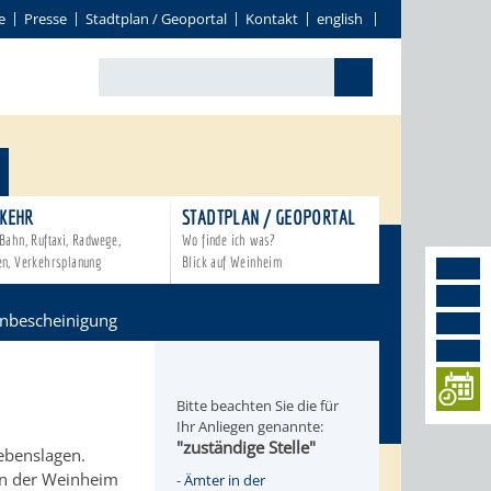
e
Presse
Stadtplan / Geoportal
Kontakt
english
KEHR
STADTPLAN / GEOPORTAL
Bahn, Ruftaxi, Radwege,
Wo finde ich was?
en, Verkehrsplanung
Blick auf Weinheim
nbescheinigung
Bitte beachten Sie die für
Ihr Anliegen genannte:
"zuständige Stelle"
Lebenslagen.
en der Weinheim
-
Ämter in der