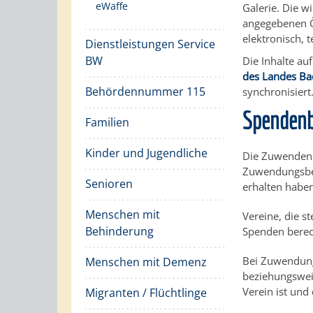
eWaffe
Galerie. Die w
angegebenen Ö
elektronisch, 
Dienstleistungen Service
BW
Die Inhalte a
des Landes B
Behördennummer 115
synchronisiert
Spendenb
Familien
Kinder und Jugendliche
Die Zuwendend
Zuwendungsbes
Senioren
erhalten habe
Menschen mit
Vereine, die 
Behinderung
Spenden berec
Bei Zuwendung
Menschen mit Demenz
beziehungswei
Verein ist und
Migranten / Flüchtlinge