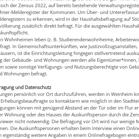
 sich der Zensus 2022, auf bereits bestehende Verwaltungsregist
ohner-Melderegister der Kommunen. Um Über‐ und Untererfassun
deregistern zu erkennen, wird in der Haushaltsbefragung auf St
evölkerung zusätzlich direkt befragt. Für die ausgewählten Hausha
kunftspflicht.
 in Wohnheimen leben (z. B. Studierendenwohnheime, Arbeiterw
fragt. In Gemeinschaftsunterkünften, wie Justizvollzugsanstalten
usern, ist die Einrichtungsleitung hingegen stellvertretend auskun
ng der Gebäude- und Wohnungen werden alle Eigentümer*innen, 
en sowie sonstige Verfügungs‐ und Nutzungsberechtigte von Geb
 Wohnungen befragt.
fragung und Datenschutz
ungen persönlich vor Ort durchzuführen, werden in Weinheim k
 Erhebungsbeauftragte so kontaktarm wie möglich in den Stadtte
agungen können mit genügend Abstand an der Tür oder im Flur erf
der Wohnung oder des Hauses der Auskunftsperson durch die Zens
viewer nicht notwendig. Die Befragung vor Ort wird nur wenige 
en. Die Auskunftspersonen erhalten beim Interview einen Onli
 eigenständig weitere Angaben in einem Onlinefragebogen eintra