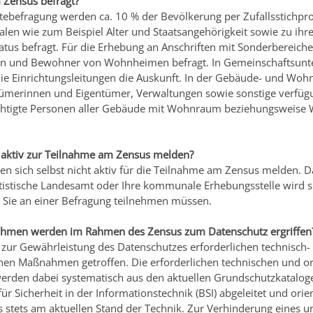
 Zensus befragt?
ltebefragung werden ca. 10 % der Bevölkerung per Zufallsstichp
len wie zum Beispiel Alter und Staatsangehörigkeit sowie zu ih
tus befragt. Für die Erhebung an Anschriften mit Sonderbereich
n und Bewohner von Wohnheimen befragt. In Gemeinschaftsunt
e Einrichtungsleitungen die Auskunft. In der Gebäude- und Wo
ümerinnen und Eigentümer, Verwaltungen sowie sonstige verfüg
htigte Personen aller Gebäude mit Wohnraum beziehungsweis
 aktiv zur Teilnahme am Zensus melden?
en sich selbst nicht aktiv für die Teilnahme am Zensus melden. Da
tistische Landesamt oder Ihre kommunale Erhebungsstelle wird s
Sie an einer Befragung teilnehmen müssen.
hmen werden im Rahmen des Zensus zum Datenschutz ergriffen
 zur Gewährleistung des Datenschutzes erforderlichen technisch-
chen Maßnahmen getroffen. Die erforderlichen technischen und o
den dabei systematisch aus den aktuellen Grundschutzkatalog
r Sicherheit in der Informationstechnik (BSI) abgeleitet und orien
 stets am aktuellen Stand der Technik. Zur Verhinderung eines u