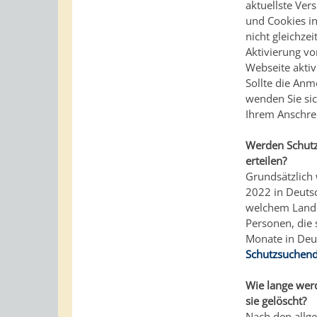
aktuellste Ver
und Cookies in
nicht gleichze
Aktivierung vo
Webseite aktivi
Sollte die An
wenden Sie sic
Ihrem Anschre
Werden Schutz
erteilen?
Grundsätzlich
2022 in Deutsc
welchem Land s
Personen, die 
Monate in Deu
Schutzsuchende
Wie lange wer
sie gelöscht?
Nach den allg