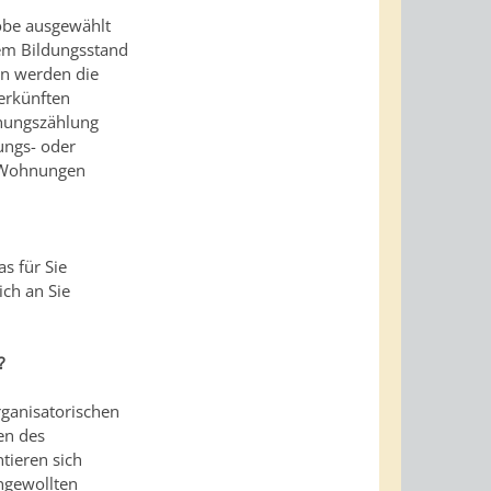
robe ausgewählt
rem Bildungsstand
en werden die
erkünften
hnungszählung
ungs- oder
e Wohnungen
s für Sie
ich an Sie
?
rganisatorischen
en des
tieren sich
ngewollten