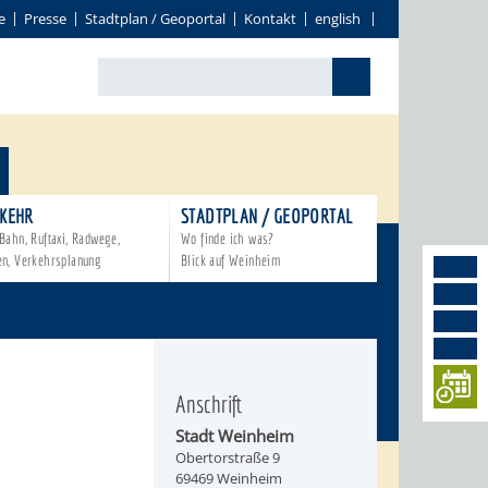
e
Presse
Stadtplan / Geoportal
Kontakt
english
KEHR
STADTPLAN / GEOPORTAL
Bahn, Ruftaxi, Radwege,
Wo finde ich was?
en, Verkehrsplanung
Blick auf Weinheim
Anschrift
Stadt Weinheim
Obertorstraße 9
69469 Weinheim