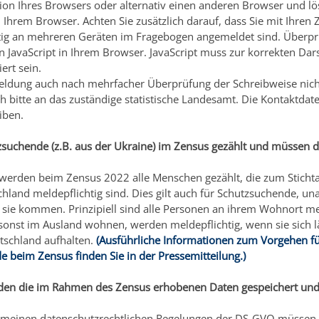
sion Ihres Browsers oder alternativ einen anderen Browser und l
 Ihrem Browser. Achten Sie zusätzlich darauf, dass Sie mit Ihren
itig an mehreren Geräten im Fragebogen angemeldet sind. Überprü
n JavaScript in Ihrem Browser. JavaScript muss zur korrekten Dar
ert sein.
meldung auch nach mehrfacher Überprüfung der Schreibweise nich
h bitte an das zuständige statistische Landesamt. Die Kontaktdate
iben.
suchende (z.B. aus der Ukraine) im Zensus gezählt und müssen d
 werden beim Zensus 2022 alle Menschen gezählt, die zum Sticht
hland meldepflichtig sind. Dies gilt auch für Schutzsuchende, u
ie kommen. Prinzipiell sind alle Personen an ihrem Wohnort mel
sonst im Ausland wohnen, werden meldepflichtig, wenn sie sich lä
tschland aufhalten.
(Ausführliche Informationen zum Vorgehen f
 beim Zensus finden Sie in der Pressemitteilung.)
den die im Rahmen des Zensus erhobenen Daten gespeichert u
emeinen datenschutzrechtlichen Regelungen der DS-GVO müssen