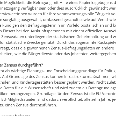
ie Möglichkeit, die Befragung mit Hilfe eines Papierfragebogens 
ternetzugang verfügbar sein oder dies ausdrücklich gewünscht we
erviewer*innen wurden für ihre verantwortungsvolle Tätigkeit vo
e sorgfältig ausgewählt, umfassend geschult sowie auf Verschwi
Sie kündigen den Befragungstermin im Vorfeld postalisch an und 
 Einsatz bei den Auskunftspersonen mit einem offiziellen Auswei
 Zensusdaten unterliegen der statistischen Geheimhaltung und 
 für statistische Zwecke genutzt. Durch das sogenannte Rückspielv
tersagt, dass die gewonnenen Zensus-Befragungsdaten an andere
heiten, wie die Bürgerdienste oder das Jobcenter, weitergegebe
r Zensus durchgeführt?
nt als wichtige Planungs- und Entscheidungsgrundlage für Politi
t. Auf Grundlage des Zensus können Infrastrukturmaßnahmen, wi
hulen und Kindertagesstätten besser geplant werden. Nicht zuletzt
e Daten für die Wissenschaft und wird zudem als Datengrundlage 
stiken herangezogen. Grundlage für den Zensus ist die EU-Verordn
 EU-Mitgliedsstaaten sind dadurch verpflichtet, alle zehn Jahre, 
ts, einen Zensus durchzuführen.