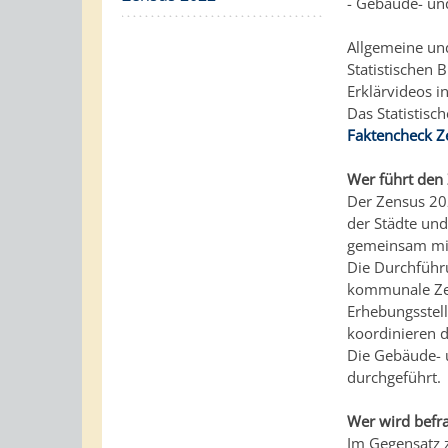
- Gebäude- u
Allgemeine un
Statistischen
Erklärvideos 
Das Statistis
Faktencheck Z
Wer führt den
Der Zensus 20
der Städte un
gemeinsam mit
Die Durchführ
kommunale Zen
Erhebungsstel
koordinieren d
Die Gebäude- 
durchgeführt.
Wer wird befra
Im Gegensatz z