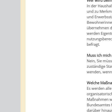
Wer wird beim
In der Hausha
und zu Merkma
und Erwerbssta
Bewohnerinne
übernehmen di
werden Eigent
nutzungsberec
befragt.
Muss ich mich
Nein, Sie müss
zuständige Sta
wenden, wenn 
Welche Maßna
Es werden alle
organisatoris
Maßnahmen wer
Bundesamtes fü
darüber hinaus