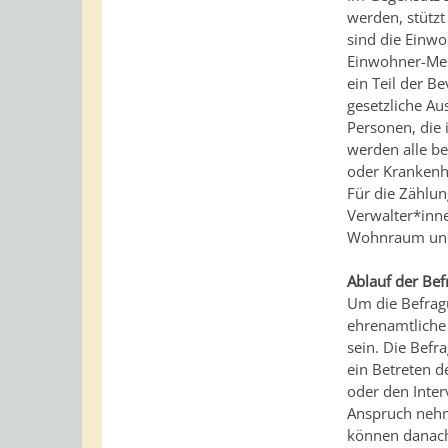
werden, stützt
sind die Einw
Einwohner-Mel
ein Teil der B
gesetzliche Aus
Personen, die
werden alle be
oder Krankenhä
Für die Zählu
Verwalter*inn
Wohnraum und
Ablauf der Be
Um die Befrag
ehrenamtliche
sein. Die Befr
ein Betreten 
oder den Inter
Anspruch nehm
können danach