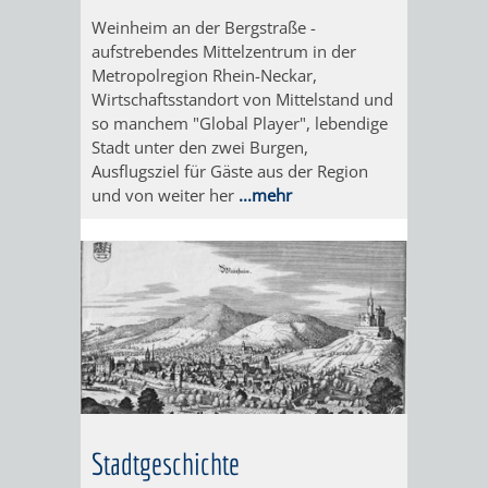
Weinheim an der Bergstraße -
ORGANISATI
aufstrebendes Mittelzentrum in der
Metropolregion Rhein-Neckar,
SERVICEBEREICH
EHRUNGEN
Wirtschaftsstandort von Mittelstand und
so manchem "Global Player", lebendige
FÜR
WISSENSWER
Stadt unter den zwei Burgen,
Ausflugsziel für Gäste aus der Region
VEREINE
und von weiter her
...mehr
HILFREICHE
UND
ANSPRECHP
ORGANISATIONEN
INFORMATIONSP
STÄDTEPARTNERSCHAFTEN
ORTSCHAFTEN
ANET
CAVAILLON
HOHENSACHSEN
LÜTZELSACH
Stadtgeschichte