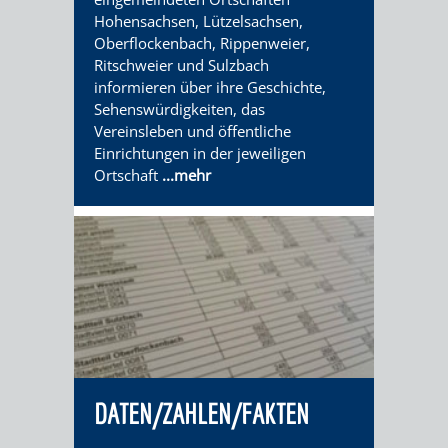
VERANSTALTUNGS
KULTURSOM
KINDERTAGESSTÄTTEN
PROJEKT
SCHULFERIEN
SCHÜLERBEFÖRDERUNG
Hohensachsen, Lützelsachsen,
Oberflockenbach, Rippenweier,
HIGHLIGHTS
"KINDER
KERWE
HORTE
SCHULSOZIALARBEIT
Ritschweier und Sulzbach
informieren über ihre Geschichte,
SCHÜTZEN
/
SOMMERTAGSZU
FESTE
Sehenswürdigkeiten, das
INKLUSION
Vereinsleben und öffentliche
-
GRUNDSCHULBETREUUNG
IN
Einrichtungen in der jeweiligen
Ortschaft
...mehr
KINDER
/
DEN
STÄRKEN"
FERIENBETREUUNG
STADTTEILEN
VORMERKVERFAHREN
FERIENANGEBOTE
STADTBIBLIOTHEK
„WOINEM
WEINHEIMER
FÜR
TIPPS
LIVE“
WEIHNACHT
A
AUSLEIHE
DIE
&
AM
BIS
WEIHNACHTS
MEDIENANGEBOTE
DATEN/ZAHLEN/FAKTEN
PLATZVERGABE
TREFFS
WINDECKPLATZ
Z
IN
ONLINE-