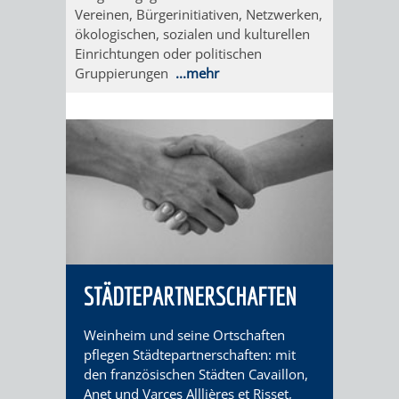
EINRICHTUN
WISSENSW
Vereinen, Bürgerinitiativen, Netzwerken,
ökologischen, sozialen und kulturellen
Einrichtungen oder politischen
SEHENSWÜRD
VERANSTA
Gruppierungen
...mehr
ORTSVEREIN
ORTSCHAF
GESCHICHTE
SULZBACH
EINRICHTUNGEN
WISSENSWERTE
SEHENSWÜRDIGKE
VERANSTALTUN
STÄDTEPARTNERSCHAFTEN
VERANSTALTUNGS
ORTSVEREINE
Weinheim und seine Ortschaften
pflegen Städtepartnerschaften: mit
ORTSCHAFTSRAT
GESCHICHTE
den französischen Städten Cavaillon,
Anet und Varces Alllières et Risset,