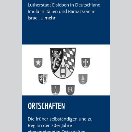
DATEN
Lutherstadt Eisleben in Deutschland,
Imola in Italien und Ramat Gan in
/
Israel.
...mehr
ZAHLEN
/
FAKTEN
BILDUNG
FREIZEIT
ORTSCHAFTEN
KINDERBETREUUNG
SCHULEN
VERANSTALTUNGSKALENDER
JÄHRLICHE
Die früher selbständigen und zu
VERANSTALTUNGE
KINDERTAGESPFLEGE
KINDERKRIPPEN
SCHULARTEN
SCHULVERWALTUNG
Beginn der 70er Jahre
eingemeindeten Ortschaften