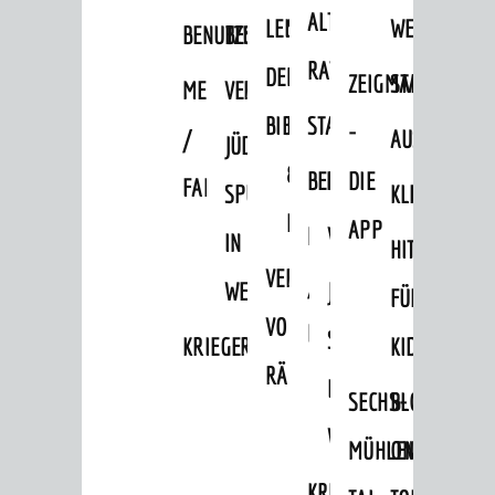
ALTEN
LEIHVERKEHR
SERVICE
WEG
BENUTZUNG
BESTANDSÜBERSICHT
RATHAUS
DER
FÜR
ZEIGMAL
STADTTEILE
MELDEKARTEI
VERÖFFENTLICHUNGEN
BIBLIOTHEK
LEHRER/INNEN
STADTARCHIV
-
/
AUSFLUGSZI
JÜDISCHE
&
BENUTZUNG
BESTANDSÜBERSICH
DIE
FAMILIENFORSCHUNG
SPUREN
KLEINSTADT
ERZIEHER/INNEN
APP
MELDEKARTEI
VERÖFFENTLICHUNG
IN
HITS
VERMIETUNG
/
WEINHEIM
JÜDISCHE
FÜR
VON
FAMILIENFORSCHUNG
SPUREN
KRIEGERDENKMAL
KIDS
RÄUMEN
IN
SECHS-
BLOGGER
WEINHEIM
MÜHLEN-
ON
KRIEGERDENKMAL