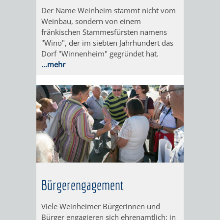
IMOLA
LUTHERSTADT
EINRICHTUNGEN
WISSENSWERTE
EINRICHTUN
WISSENSW
Der Name Weinheim stammt nicht vom
Weinbau, sondern von einem
EISLEBEN
SEHENSWÜRDIGKE
VERANSTALTUN
SEHENSWÜRD
VERANSTA
fränkischen Stammesfürsten namens
"Wino", der im siebten Jahrhundert das
RAMAT
VARCES
Dorf "Winnenheim" gegründet hat.
ORTSVEREINE
ORTSCHAFTSRA
ORTSVEREIN
ORTSCHAF
...mehr
GAN
ALLIÈRES
GESCHICHTE
PARTNERSCHAF
GESCHICHTE
PARTNERS
ET
OBERFLOCKENBAC
RIPPENWEIE
RISSET
EINRICHTUNGEN
WISSENSWERTE
EINRICHTUN
WISSENSW
SEHENSWÜRDIGKE
VERANSTALTUN
VERANSTALT
ORTSVERE
ORTSVEREINE
ORTSCHAFTSRA
ORTSCHAFTS
GESCHICH
Bürgerengagement
GESCHICHTE
RITSCHWEIE
Viele Weinheimer Bürgerinnen und
Bürger engagieren sich ehrenamtlich: in