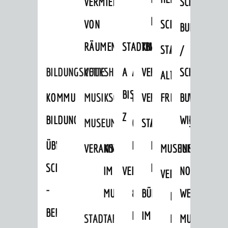
VERMIETUNG
SCHLOSS
MUSEUM
VON
SCHLOSSPARK
HEILPFLANZEN
BURGEN
RÄUMEN
STADTBIBLIOTHEK
KINO
STADTGARTEN
HAGANDERPAR
/
BILDUNGSKETTE
VOLKSHOCHSCHULE
A
AUSLEIHE
VERANSTALTER
SCHLOSS
ALTER
ROSENANLAGE
BIS
KOMMUNALES
MUSIKSCHULE
MEDIENANGEBOTE
VERANSTALTUNGSRÄU
FRIEDHOF
BURGRUINE
WACHENB
Z
BILDUNGSMANAGEMENT
WINDECK
MUSEUM
ONLINE-
STADTHALLE
ROLF-
SCHLOSS
ÜBERGANG
"FRÜHE
KATALOG
ENGELBRECHT-
VERANSTALTUNGEN
KINDER
MUSEUM
INGRID-
SCHULE
BILDUNG"
HAUS
IM
VERANSTALTUNGEN
AUSBILDUNG
NOLL-
VERANSTALTUNGE
KINDER
-
MUSEUM
&
BÜRGERSAAL
WEG
IM
BERUF
PRAKTIKA
IM
STADTARCHIV
MUSEUM
MUNDART-