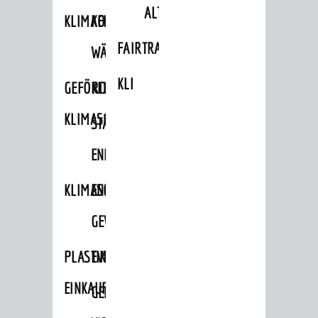
ALTLASTEN
KLIMAFIT
KOMMUNALE
FAIRTRADE
WÄRMEPLANUNG
KLEIDERTAUSCHBÖRSE
GEFÖRDERTE
KLIMASCHUTZKONZEPT
KLIMASCHUTZMASSNAHMEN
STÄDTISCHES
ENERGIEMANAGEMENT
KLIMASCHUTZKOMMISSION
ENERGIEKARAWANE
GEWERBE
PLASTIKTÜTENFREIE
EVENTS
EINKAUFSSTADT
GEMEINSAME