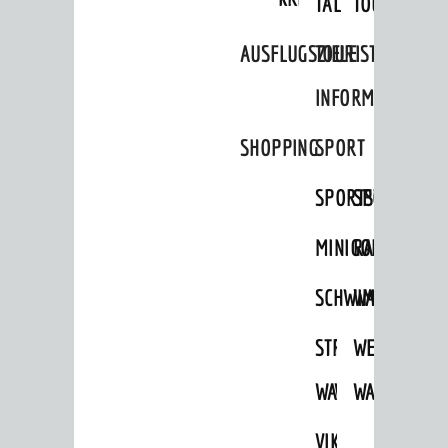
TAL
TOUR
Klimaschutz
AUSFLUGSZIELE
TOURIST
Umweltschutz
INFORMATION
WIRTSCHAFT
Standortportrait
SHOPPING
SPORT
Unternehmen
SPORTSTÄTTEN
SPORTVEREI
Stadtmarketing / Einzelhandel
MINIGOLF
RADFAHREN
SCHWIMMEN
WANDERN
© Stadt Weinheim 2026
Impressum
Datenschutz
Datenschutz-
STRANDBAD
TSG
WEINHEIMER
Einstellungen
Kontakt
WAIDSEE
WALDSCHWIM
WANDERWEG
VIKTOR-