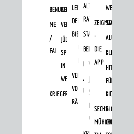
Kultureinrichtungen
ALTEN
LEIHVERKEHR
SERVICE
WEG
BENUTZUNG
BESTANDSÜBERSICHT
sehenswert
RATHAUS
DER
FÜR
ZEIGMAL
STADTTEILE
MELDEKARTEI
VERÖFFENTLICHUNGEN
Ausflugsziele
BIBLIOTHEK
LEHRER/INNEN
STADTARCHIV
-
Tourist Information
/
AUSFLUGSZI
JÜDISCHE
&
Shopping
BENUTZUNG
BESTANDSÜBERSICH
DIE
FAMILIENFORSCHUNG
SPUREN
KLEINSTADT
Sport
ERZIEHER/INNEN
APP
MELDEKARTEI
VERÖFFENTLICHUNG
IN
HITS
Vereine
VERMIETUNG
/
WEINHEIM
JÜDISCHE
FÜR
ENTWICKLUNG
VON
FAMILIENFORSCHUNG
SPUREN
KRIEGERDENKMAL
KIDS
Aktuelle Bauprojekte
RÄUMEN
IN
Aktuelle Beteiligungen in der
SECHS-
BLOGGER
Stadtentwicklung
WEINHEIM
MÜHLEN-
ON
Stadtentwicklung /
Verkehrsplanung
KRIEGERDENKMAL