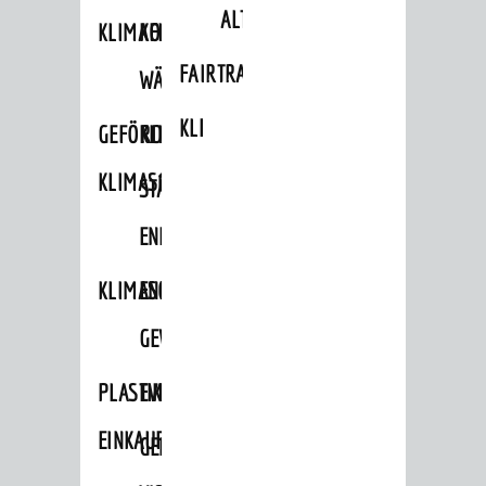
ALTLASTEN
KLIMAFIT
KOMMUNALE
FAIRTRADE
WÄRMEPLANUNG
KLEIDERTAUSCHBÖRSE
GEFÖRDERTE
KLIMASCHUTZKONZEPT
KLIMASCHUTZMASSNAHMEN
STÄDTISCHES
ENERGIEMANAGEMENT
KLIMASCHUTZKOMMISSION
ENERGIEKARAWANE
GEWERBE
PLASTIKTÜTENFREIE
EVENTS
EINKAUFSSTADT
GEMEINSAME