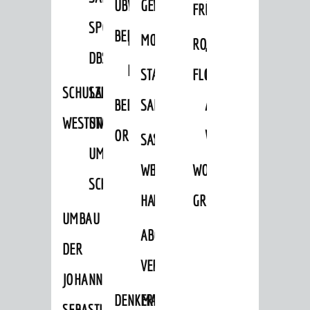
ÜBER
VERFAHREN
GEWERBEFLÄCHENENTWICKLUNGS
EINZELHANDELSKONZEPT
FRÜHLING
HERBST
SPORTHALLE
BEBAUUNGSPLÄNE
BEBAUUNGSPLÄNE
MOBILFUNKKONZEPT
LÄRMAKTIONSPLAN
RODENSTEINER
„WOINEM
DBS
KERNSTADT
STADTERNEUERUNG/-
FLOHMARKT
LIVE“
SCHULZENTRUM
SANIERUNG-
BEBAUUNGSPLÄNE
SANIERUNG
AM
WESTSTADT
UND
ORTSTEILE
WINDECKPLATZ
SANIERUNG
SANIERUNGSGEBIET
UMBAUMASSNAHME S
WESTLICH
HILDEBRANDSCHE
WOCHENMARKT
CHLOSS
HAUPTBAHNHOF
MÜHLE
GROOVE
UMBAU
ABGESCHLOSSENE
DER
VERFAHREN
JOHANN-
DENKMALSCHUTZ
ERHALTUNGSSATZUNGEN
SEBASTIAN-