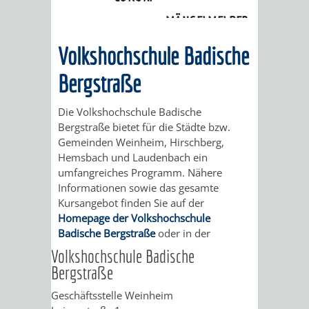
Volkshochschule
MÄNGELMELDER
INFOS
Volkshochschule Badische
UNSERE STADT
ZUR
Bergstraße
UKRAINE
Die Volkshochschule Badische
Bergstraße bietet für die Städte bzw.
STADTPORTRAIT
STADTGESCHICHTE
Gemeinden Weinheim, Hirschberg,
Hemsbach und Laudenbach ein
WAPPEN
EHRENBÜRGER
BÜRGERENGAGEM
umfangreiches Programm. Nähere
Informationen sowie das gesamte
Kursangebot finden Sie auf der
REPORTAGEN
DER
AKTUELLES
KOORDINIER
Homepage der Volkshochschule
Badische Bergstraße
oder in der
IMAGEFILM
ENGAGIERTE
WEINHEIMER
Volkshochschule Badische
Bergstraße
STADT
VEREINE
Geschäftsstelle Weinheim
UND