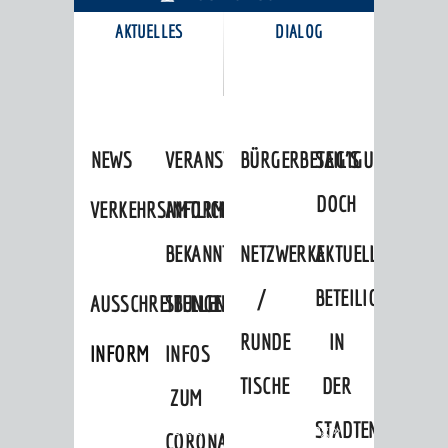
AKTUELLES
DIALOG
KARRIEREPORTAL
NEWS
VERANSTALTUNGSKALENDER
BÜRGERBETEILIGUNG
SAG'S
DOCH
VERKEHRSINFORMATIONEN
AMTLICHE
BEKANNTMACHUNGEN
NETZWERKE
AKTUELLE
/
BETEILIGUNGEN
AUSSCHREIBUNGEN
STELLENANGEBOTE
RUNDE
IN
INFORMATIONSPFLICHTEN
INFOS
TISCHE
DER
ZUM
STADTENTWICKLU
Startseite
»
Stadtthemen
»
Bildung
»
CORONAVIRUS