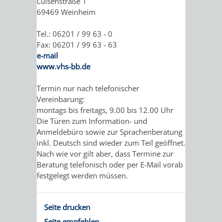
Luisenstraße 1
69469 Weinheim
ORGANISATI
Tel.: 06201 / 99 63 - 0
SERVICEBEREICH
EHRUNGEN
Fax: 06201 / 99 63 - 63
e-mail
FÜR
WISSENSWER
www.vhs-bb.de
VEREINE
Termin nur nach telefonischer
HILFREICHE
Vereinbarung:
UND
montags bis freitags, 9.00 bis 12.00 Uhr
ANSPRECHP
Die Türen zum Information- und
ORGANISATIONEN
Anmeldebüro sowie zur Sprachenberatung
inkl. Deutsch sind wieder zum Teil geöffnet.
INFORMATIONSP
Nach wie vor gilt aber, dass Termine zur
Beratung telefonisch oder per E-Mail vorab
festgelegt werden müssen.
STÄDTEPARTNERSCHAFTEN
ORTSCHAFTEN
ANET
CAVAILLON
HOHENSACHSEN
LÜTZELSACH
Seite drucken
Seite empfehlen