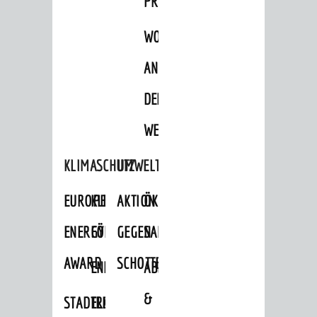
PROJEKTE
WOHNBEBAUUNG
AN
DER
WEINBERGSTRASSE
KLIMASCHUTZ
UMWELTSCHUTZ
EUROPEAN
KLIMASCHUTZ-
AKTION
ÖKOLOGISCHE
ENERGY
FÖRDERPROGRAMME
GEGEN
SANIERUNG/WAIDSEE
AWARD
SCHOTTERGÄRTEN
ENERGIEBERATUNG
ABFALL
&
STADTRADELN
ELEKTROMOBILITÄTSBERATUNG