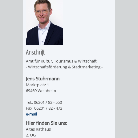
EINRICHTUN
WISSENSW
SEHENSWÜRD
VERANSTA
ORTSVEREIN
ORTSCHAF
GESCHICHTE
Anschrift
Amt für Kultur, Tourismus & Wirtschaft
SULZBACH
- Wirtschaftsförderung & Stadtmarketing -
Jens Stuhrmann
EINRICHTUNGEN
WISSENSWERTE
Marktplatz 1
69469 Weinheim
SEHENSWÜRDIGKE
VERANSTALTUN
Tel.: 06201 / 82 - 550
Fax: 06201 / 82 - 473
VERANSTALTUNGS
ORTSVEREINE
e-mail
Hier finden Sie uns:
ORTSCHAFTSRAT
GESCHICHTE
Altes Rathaus
2. OG