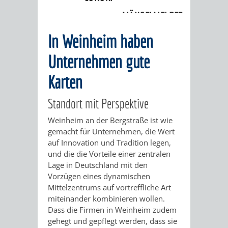
Unternehmen
MÄNGELMELDER
INFOS
In Weinheim haben
UNSERE STADT
ZUR
Unternehmen gute
UKRAINE
Karten
Standort mit Perspektive
STADTPORTRAIT
STADTGESCHICHTE
Weinheim an der Bergstraße ist wie
WAPPEN
EHRENBÜRGER
BÜRGERENGAGEM
gemacht für Unternehmen, die Wert
auf Innovation und Tradition legen,
REPORTAGEN
DER
AKTUELLES
KOORDINIER
und die die Vorteile einer zentralen
Lage in Deutschland mit den
IMAGEFILM
Vorzügen eines dynamischen
ENGAGIERTE
WEINHEIMER
Mittelzentrums auf vortreffliche Art
miteinander kombinieren wollen.
STADT
VEREINE
Dass die Firmen in Weinheim zudem
gehegt und gepflegt werden, dass sie
UND