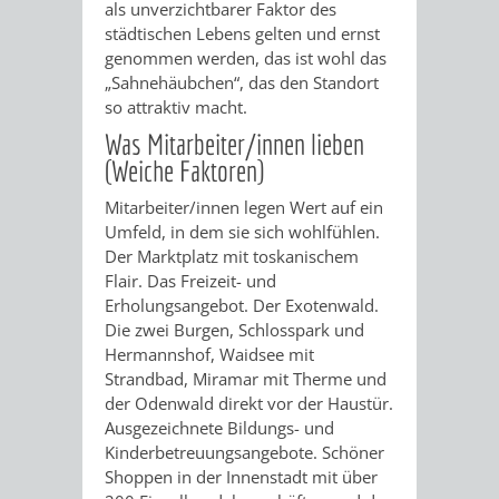
als unverzichtbarer Faktor des
städtischen Lebens gelten und ernst
ORGANISATI
genommen werden, das ist wohl das
„Sahnehäubchen“, das den Standort
SERVICEBEREICH
EHRUNGEN
so attraktiv macht.
Was Mitarbeiter/innen lieben
FÜR
WISSENSWER
(Weiche Faktoren)​
VEREINE
HILFREICHE
Mitarbeiter/innen legen Wert auf ein
Umfeld, in dem sie sich wohlfühlen.
UND
ANSPRECHP
Der Marktplatz mit toskanischem
Flair. Das Freizeit- und
ORGANISATIONEN
Erholungsangebot. Der Exotenwald.
Die zwei Burgen, Schlosspark und
INFORMATIONSP
Hermannshof, Waidsee mit
Strandbad, Miramar mit Therme und
STÄDTEPARTNERSCHAFTEN
ORTSCHAFTEN
der Odenwald direkt vor der Haustür.
Ausgezeichnete Bildungs- und
Kinderbetreuungsangebote. Schöner
ANET
CAVAILLON
HOHENSACHSEN
LÜTZELSACH
Shoppen in der Innenstadt mit über