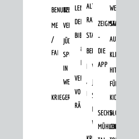
Verkehrsinformationen
ALTEN
LEIHVERKEHR
SERVICE
WEG
BENUTZUNG
BESTANDSÜBERSICHT
Amtliche Bekanntmachungen
RATHAUS
DER
FÜR
ZEIGMAL
STADTTEILE
MELDEKARTEI
VERÖFFENTLICHUNGEN
Ausschreibungen
BIBLIOTHEK
LEHRER/INNEN
STADTARCHIV
-
Stellenangebote
/
AUSFLUGSZI
JÜDISCHE
&
Infos zum Coronavirus
BENUTZUNG
BESTANDSÜBERSICH
DIE
FAMILIENFORSCHUNG
SPUREN
KLEINSTADT
Infos zur Ukraine
ERZIEHER/INNEN
APP
MELDEKARTEI
VERÖFFENTLICHUNG
IN
HITS
DIALOG
VERMIETUNG
/
WEINHEIM
JÜDISCHE
FÜR
Bürgerbeteiligung
VON
FAMILIENFORSCHUNG
SPUREN
KRIEGERDENKMAL
KIDS
Sag's doch
RÄUMEN
IN
Netzwerke / Runde Tische
SECHS-
BLOGGER
WEINHEIM
Aktuelle Beteiligungen in der
MÜHLEN-
ON
Stadtentwicklung
KRIEGERDENKMAL