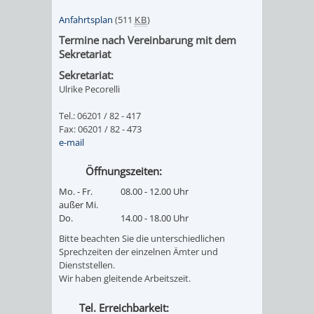
DATEN
Anfahrtsplan
(511
KB
)
Termine nach Vereinbarung mit dem
/
Sekretariat
ZAHLEN
Sekretariat:
Ulrike Pecorelli
/
Tel.: 06201 / 82 - 417
Fax: 06201 / 82 - 473
FAKTEN
e-mail
BILDUNG
FREIZEIT
Öffnungszeiten:
Mo. - Fr.
08.00 - 12.00 Uhr
außer Mi.
Do.
14.00 - 18.00 Uhr
Bitte beachten Sie die unterschiedlichen
Sprechzeiten der einzelnen Ämter und
KINDERBETREUUNG
SCHULEN
VERANSTALTUNGSKALENDER
JÄHRLICHE
Dienststellen.
Wir haben gleitende Arbeitszeit.
VERANSTALTUNGE
KINDERTAGESPFLEGE
KINDERKRIPPEN
SCHULARTEN
SCHULVERWALTUNG
Tel. Erreichbarkeit: