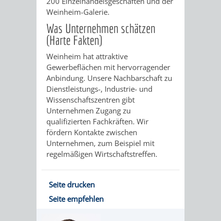
200 Einzelhandelsgeschäften und der
IMOLA
LUTHERSTADT
EINRICHTUNGEN
WISSENSWERTE
EINRICHTUN
WISSENSW
Weinheim-Galerie.
Was Unternehmen schätzen
EISLEBEN
SEHENSWÜRDIGKE
VERANSTALTUN
SEHENSWÜRD
VERANSTA
(Harte Fakten)
RAMAT
VARCES
ORTSVEREINE
ORTSCHAFTSRA
ORTSVEREIN
ORTSCHAF
Weinheim hat attraktive
Gewerbeflächen mit hervorragender
GAN
ALLIÈRES
Anbindung. Unsere Nachbarschaft zu
GESCHICHTE
PARTNERSCHAF
GESCHICHTE
PARTNERS
Dienstleistungs-, Industrie- und
ET
Wissenschaftszentren gibt
OBERFLOCKENBAC
RIPPENWEIE
Unternehmen Zugang zu
RISSET
qualifizierten Fachkräften. Wir
EINRICHTUNGEN
WISSENSWERTE
EINRICHTUN
WISSENSW
fördern Kontakte zwischen
Unternehmen, zum Beispiel mit
SEHENSWÜRDIGKE
VERANSTALTUN
VERANSTALT
ORTSVERE
regelmäßigen Wirtschaftstreffen.
ORTSVEREINE
ORTSCHAFTSRA
ORTSCHAFTS
GESCHICH
Seite drucken
Seite empfehlen
GESCHICHTE
RITSCHWEIE