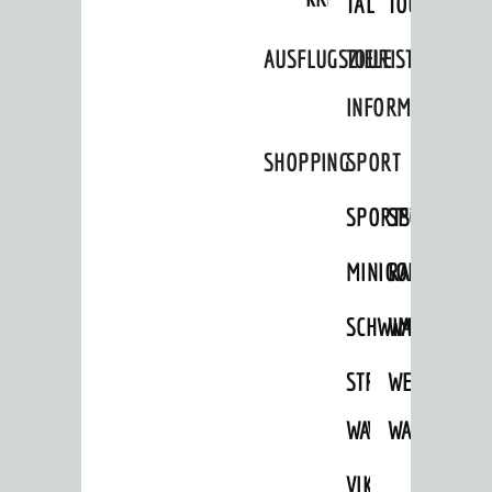
TAL
TOUR
Mängelmelder
UNSERE STADT
AUSFLUGSZIELE
TOURIST
Stadtportrait
INFORMATION
Stadtgeschichte
SHOPPING
SPORT
Bürgerengagement
SPORTSTÄTTEN
SPORTVEREI
Städtepartnerschaften
Ortschaften
MINIGOLF
RADFAHREN
Daten / Zahlen / Fakten
SCHWIMMEN
WANDERN
BILDUNG
STRANDBAD
TSG
WEINHEIMER
Kinderbetreuung
WAIDSEE
WALDSCHWIM
WANDERWEG
Schulen
Stadtbibliothek
VIKTOR-