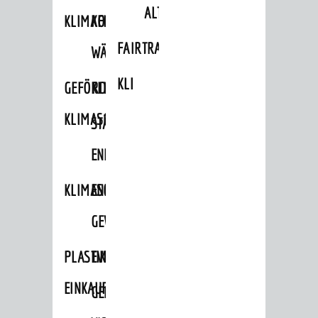
ALTLASTEN
KLIMAFIT
KOMMUNALE
FAIRTRADE
WÄRMEPLANUNG
KLEIDERTAUSCHBÖRSE
GEFÖRDERTE
KLIMASCHUTZKONZEPT
KLIMASCHUTZMASSNAHMEN
STÄDTISCHES
ENERGIEMANAGEMENT
KLIMASCHUTZKOMMISSION
ENERGIEKARAWANE
GEWERBE
PLASTIKTÜTENFREIE
EVENTS
EINKAUFSSTADT
GEMEINSAME