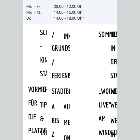
VERANSTALTUNGS
KULTURSOM
KINDERTAGESSTÄTTEN
PROJEKT
SCHULFERIEN
SCHÜLERBEFÖRDERUNG
Mo. - Fr.
08.00 - 12.00 Uhr
Mo. - Mi.
14.00 - 16.00 Uhr
HIGHLIGHTS
"KINDER
KERWE
Do.
14.00 - 18.00 Uhr
HORTE
SCHULSOZIALARBEIT
SCHÜTZEN
/
SOMMERTAGSZU
FESTE
INKLUSION
-
GRUNDSCHULBETREUUNG
IN
KINDER
/
DEN
STÄRKEN"
FERIENBETREUUNG
STADTTEILEN
VORMERKVERFAHREN
FERIENANGEBOTE
STADTBIBLIOTHEK
„WOINEM
WEINHEIMER
FÜR
TIPPS
LIVE“
WEIHNACHT
A
AUSLEIHE
DIE
&
AM
BIS
WEIHNACHTS
MEDIENANGEBOTE
PLATZVERGABE
TREFFS
WINDECKPLATZ
Z
IN
ONLINE-