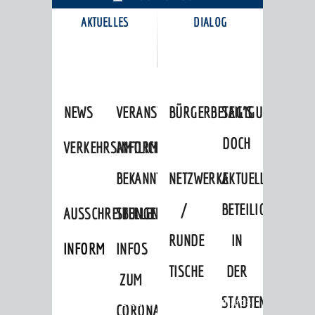
AKTUELLES
DIALOG
KARRIEREPORTAL
NEWS
VERANSTALTUNGSKALENDER
BÜRGERBETEILIGUNG
SAG'S
DOCH
VERKEHRSINFORMATIONEN
AMTLICHE
BEKANNTMACHUNGEN
NETZWERKE
AKTUELLE
/
BETEILIGUNGEN
AUSSCHREIBUNGEN
STELLENANGEBOTE
RUNDE
IN
INFORMATIONSPFLICHTEN
INFOS
TISCHE
DER
ZUM
STADTENTWICKLU
Startseite
»
Stadtthemen
»
Wirtschaft
»
CORONAVIRUS