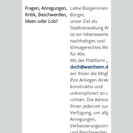
Fragen, Anregungen,
Liebe Bürgerinnen und
Kritik, Beschwerden,
Bürger,
Ideen oder Lob?
unser Ziel als
Stadtverwaltung Weinheim
ist ein lebenswertes,
nachhaltiges und
klimagerechtes Weinheim
für Alle.
Mit der Plattform „
sags-
doch@weinheim.de
“ bieten
wir Ihnen die Möglichkeit,
Ihre Anliegen direkt,
konstruktiv und
unkompliziert an uns zu
richten. Die Adresse steht
Ihnen jederzeit zur
Verfügung, um allgemeine
Anregungen,
Verbesserungsvorschläge
und Beschwerden