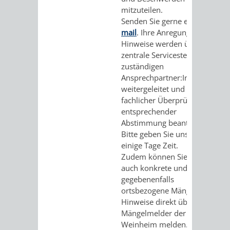
mitzuteilen.
Senden Sie gerne eine
e-
mail
. Ihre Anregungen und
Hinweise werden über eine
zentrale Servicestelle an die
zuständigen
Ansprechpartner:Innen
weitergeleitet und nach
fachlicher Überprüfung und
entsprechender
Abstimmung beantwortet.
Bitte geben Sie uns hierfür
einige Tage Zeit.
Zudem können Sie zukünftig
auch konkrete und
gegebenenfalls
ortsbezogene Mängel bzw.
Hinweise direkt über den
Mängelmelder der Stadt
Weinheim melden. Dank