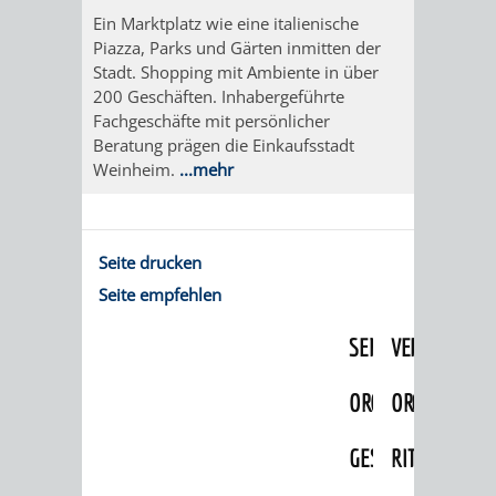
IMOLA
LUTHERSTADT
EINRICHTUNGEN
WISSENSWERTE
EINRICHTUN
WISSENSW
Ein Marktplatz wie eine italienische
Piazza, Parks und Gärten inmitten der
EISLEBEN
SEHENSWÜRDIGKE
VERANSTALTUN
SEHENSWÜRD
VERANSTA
Stadt. Shopping mit Ambiente in über
200 Geschäften. Inhabergeführte
RAMAT
VARCES
Fachgeschäfte mit persönlicher
ORTSVEREINE
ORTSCHAFTSRA
ORTSVEREIN
ORTSCHAF
Beratung prägen die Einkaufsstadt
GAN
ALLIÈRES
Weinheim.
...mehr
GESCHICHTE
PARTNERSCHAF
GESCHICHTE
PARTNERS
ET
OBERFLOCKENBAC
RIPPENWEIE
Seite drucken
RISSET
EINRICHTUNGEN
WISSENSWERTE
EINRICHTUN
WISSENSW
Seite empfehlen
SEHENSWÜRDIGKE
VERANSTALTUN
VERANSTALT
ORTSVERE
ORTSVEREINE
ORTSCHAFTSRA
ORTSCHAFTS
GESCHICH
GESCHICHTE
RITSCHWEIE