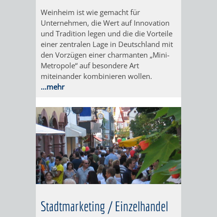
Weinheim ist wie gemacht für
ORGANISATI
Unternehmen, die Wert auf Innovation
und Tradition legen und die die Vorteile
SERVICEBEREICH
EHRUNGEN
einer zentralen Lage in Deutschland mit
den Vorzügen einer charmanten „Mini-
FÜR
WISSENSWER
Metropole“ auf besondere Art
miteinander kombinieren wollen.
VEREINE
...mehr
HILFREICHE
UND
ANSPRECHP
ORGANISATIONEN
INFORMATIONSP
STÄDTEPARTNERSCHAFTEN
ORTSCHAFTEN
ANET
CAVAILLON
HOHENSACHSEN
LÜTZELSACH
Stadtmarketing / Einzelhandel