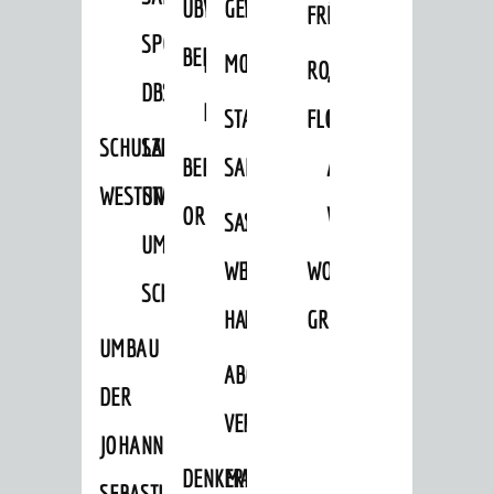
ÜBER
VERFAHREN
GEWERBEFLÄCHENENTWICKLUNGS
EINZELHANDELSKONZEPT
FRÜHLING
HERBST
SPORTHALLE
BEBAUUNGSPLÄNE
BEBAUUNGSPLÄNE
MOBILFUNKKONZEPT
LÄRMAKTIONSPLAN
RODENSTEINER
„WOINEM
DBS
KERNSTADT
STADTERNEUERUNG/-
FLOHMARKT
LIVE“
SCHULZENTRUM
SANIERUNG-
BEBAUUNGSPLÄNE
SANIERUNG
AM
WESTSTADT
UND
ORTSTEILE
WINDECKPLATZ
SANIERUNG
SANIERUNGSGEBIET
UMBAUMASSNAHME S
WESTLICH
HILDEBRANDSCHE
WOCHENMARKT
CHLOSS
HAUPTBAHNHOF
MÜHLE
GROOVE
UMBAU
ABGESCHLOSSENE
DER
VERFAHREN
JOHANN-
DENKMALSCHUTZ
ERHALTUNGSSATZUNGEN
SEBASTIAN-