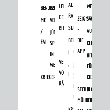
ALTEN
LEIHVERKEHR
SERVICE
WEG
Veranstaltungskalender
BENUTZUNG
BESTANDSÜBERSICHT
RATHAUS
Jährliche Veranstaltungen
DER
FÜR
ZEIGMAL
STADTTEILE
MELDEKARTEI
VERÖFFENTLICHUNGEN
Kultureinrichtungen
BIBLIOTHEK
LEHRER/INNEN
STADTARCHIV
-
/
AUSFLUGSZI
JÜDISCHE
sehenswert
&
BENUTZUNG
BESTANDSÜBERSICH
DIE
FAMILIENFORSCHUNG
SPUREN
KLEINSTADT
Ausflugsziele
ERZIEHER/INNEN
APP
MELDEKARTEI
VERÖFFENTLICHUNG
Tourist Information
IN
HITS
VERMIETUNG
Shopping
/
WEINHEIM
JÜDISCHE
FÜR
Sport
VON
FAMILIENFORSCHUNG
SPUREN
KRIEGERDENKMAL
KIDS
Vereine
RÄUMEN
IN
SECHS-
BLOGGER
ENTWICKLUNG
WEINHEIM
MÜHLEN-
ON
Aktuelle Bauprojekte
KRIEGERDENKMAL