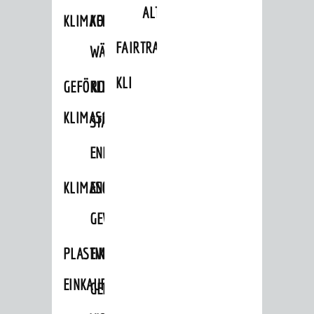
ALTLASTEN
KLIMAFIT
KOMMUNALE
FAIRTRADE
WÄRMEPLANUNG
KLEIDERTAUSCHBÖRSE
GEFÖRDERTE
KLIMASCHUTZKONZEPT
KLIMASCHUTZMASSNAHMEN
STÄDTISCHES
ENERGIEMANAGEMENT
KLIMASCHUTZKOMMISSION
ENERGIEKARAWANE
GEWERBE
PLASTIKTÜTENFREIE
EVENTS
EINKAUFSSTADT
GEMEINSAME