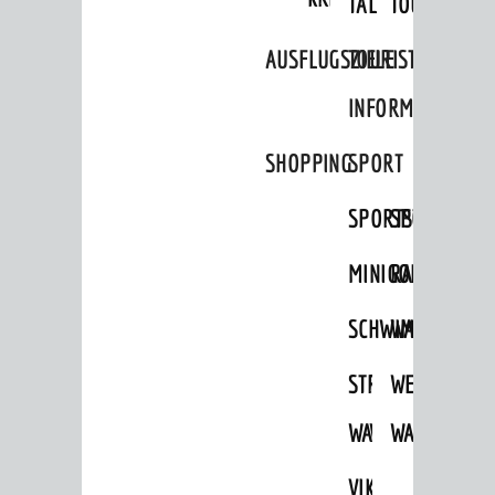
TAL
TOUR
Aktuelle Beteiligungen in der
Stadtentwicklung
AUSFLUGSZIELE
TOURIST
Stadtentwicklung /
Verkehrsplanung
INFORMATION
Klimaschutz
SHOPPING
SPORT
Umweltschutz
SPORTSTÄTTEN
SPORTVEREI
WIRTSCHAFT
Standortportrait
MINIGOLF
RADFAHREN
Unternehmen
SCHWIMMEN
WANDERN
Stadtmarketing / Einzelhandel
STRANDBAD
TSG
WEINHEIMER
WAIDSEE
WALDSCHWIM
WANDERWEG
© Stadt Weinheim 2026
Impressum
Datenschutz
Datenschutz-
VIKTOR-
Einstellungen
Kontakt