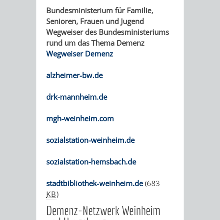
Bundesministerium für Familie,
VERKEHRSA
Senioren, Frauen und Jugend
Wegweiser des Bundesministeriums
UND
rund um das Thema Demenz
Wegweiser Demenz
GRÜNFLÄCH
alzheimer-bw.de
INFRASTRU
STRASSEN- 
drk-mannheim.de
ND L
mgh-weinheim.com
ANDSCHAF
sozialstation-weinheim.de
FRIEDHÖFE
BAUBETRI
sozialstation-hemsbach.de
AMT
BÜRGER-
stadtbibliothek-weinheim.de
(683
KB
)
FÜR
UND
Demenz-Netzwerk Weinheim