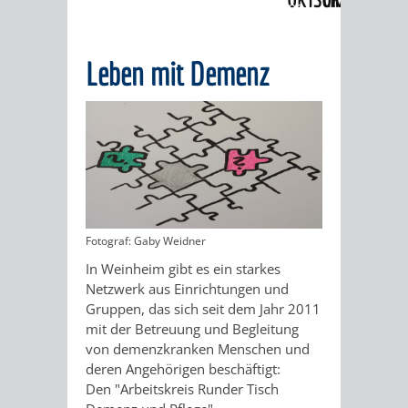
Angebote
»
Menschen mit Demenz
ABWASSERBESEITIGUNG
RITSCHWEIER
SULZBACH
Leben mit Demenz
BEHÖRDENNUMMER
FAMILIEN
AUSSCHÜSSE
JUGENDGEMEINDE
115
BERATUNG
UND
TAGESORDNUNG
PROJEKTE
UND
BEIRÄTE
/
HILFE
AUSSCHUSS
HAUPTAUSSCHUSS
SITZUNGSUNTERL
Fotograf: Gaby Weidner
KINDER
SENIOREN
FÜR
BERATUNGSERGEBNISS
ABGEORDNETE
In Weinheim gibt es ein starkes
UND
TECHNIK,
Netzwerk aus Einrichtungen und
BETREUUNG
FREIZEITANGEBOTE
KINDER-
STADTRECHT
Gruppen, das sich seit dem Jahr 2011
JUGENDLICHE
UMWELT
mit der Betreuung und Begleitung
UND
BERATUNG
UND
von demenzkranken Menschen und
UND
deren Angehörigen beschäftigt:
PFLEGE
UND
JUGENDBEIRAT
Den "Arbeitskreis Runder Tisch