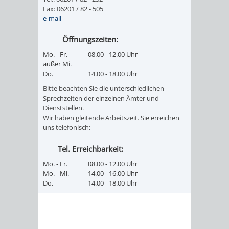
Fax: 06201 / 82 - 505
FINANZEN
STEUERABTEIL
HEIRATEN
e-mail
UND
IN
GRUNDSTEUER
Öffnungszeiten:
HAUSHALT
WEINHEIM
Mo. - Fr.
08.00 - 12.00 Uhr
STADTKASSE
außer Mi.
Do.
14.00 - 18.00 Uhr
INFORMATIO
WEINHEIME
BETEILIGUNGSMA
Bitte beachten Sie die unterschiedlichen
Sprechzeiten der einzelnen Ämter und
DES
KIRCHEN
Dienststellen.
Wir haben gleitende Arbeitszeit. Sie erreichen
STANDESAM
uns telefonisch:
FOTOMOTIV
Tel. Erreichbarkeit:
-
Mo. - Fr.
08.00 - 12.00 Uhr
WEINHEIM
Mo. - Mi.
14.00 - 16.00 Uhr
Do.
14.00 - 18.00 Uhr
ALS
GASTGEBER