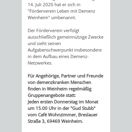
14. Juli 2020 hat er sich in
/
AMT
AMT
DENKMALSCHUTZBEHÖRDE
STÄDTISCHER
"Förderverein Leben mit Demenz
BEREICH
Weinheim" umbenannt.
DEZERNATE
FÜR
FÜR
HÄUSER
DENKMALSCHUTZ
Der Förderverein verfolgt
BAURECHT
BILDUNG
/
ausschließlich gemeinnützige Zwecke
GENEHMIGUNGSVERFAHREN
TAG
und sieht seinen
UND
UND
LIEGENSCHAFTEN
Aufgabenschwerpunkt insbesondere
DES
in dem Aufbau eines Demenz-
DENKMALSCHUTZ
SPORT
Netzwerkes.
ABWASSERBESEITIGUNG
OFFENEN
AMT
AMT
Für Angehörige, Partner und Freunde
DENKMALS
ERSCHLIESSUNGSBEITRAG
von demenzkranken Menschen
FÜR
FÜR
finden in Weinheim regelmäßig
ANTRAGSVERFAHREN
Gruppenangebote statt:
IMMOBILIENWIRT
KULTUR,
Jeden ersten Donnerstag im Monat
VERMIETE
um 15.00 Uhr in der "Gud Stubb"
TOURISMUS
STABSSTELLE
HOCHBAU
vom Café Wohnzimmer, Breslauer
DOCH
Straße 3, 69469 Weinheim.
&
BÄDER
(PLANUNG