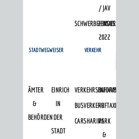
/ JAV
SCHWERBEHINDERTENVERTR
ZENSUS
2022
STADTWEGWEISER
VERKEHR
ÄMTER
EINRICHTUNGEN
VERKEHRSINFORMATIONEN
BAHNVERKEHR
&
IN
BUSVERKEHR
RUFTAXI
BEHÖRDEN
DER
CARSHARING
PARK
STADT
&