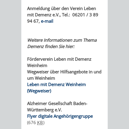
AN
WIRTSCHAFT
UND
Anmeldung über den Verein
Leben
DEINE
mit Demenz e.V., Tel.: 06201 / 3 89
BAU)
KULTURBÜR
MUSEUM
94 67,
e-mail
STADT
GEBÄUDEBETRIEB
LIEGENSCHAFT
STADTTOURI
WIRTSCHA
Weitere Informationen zum Thema
WIEDERVERMIETUNGSPRÄMIE
Demenz finden Sie hier:
UND
IMMOBILIENMAN
Förderverein Leben mit Demenz
STADTMAR
Weinheim
Wegweiser über Hilfsangebote in und
AMT
AMT
um Weinheim
Leben mit Demenz Weinheim
FÜR
FÜR
(Wegweiser)
SOZIALE
STADTENTWI
Alzheimer Gesellschaft Baden-
Württemberg e.V.
ANGELEGENHEITE
AMT
Flyer digitale Angehörigengruppe
(676
KB
)
INTEGRATIONSBE
FÜR