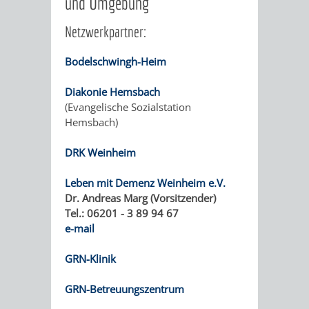
und Umgebung
VERMESSUNG,
ORDNUNGSA
Netzwerkpartner:
BODENORDNUNG
AUSLÄNDERA
BÜRGERB
Bodelschwingh-Heim
UND
GEWERBE-
ÖFFENTLI
Diakonie Hemsbach
GEOINFORMATIO
UND
SICHERHEI
(Evangelische Sozialstation
Hemsbach)
GESUNDHEIT
ORDNUNG
DRK Weinheim
UND
Leben mit Demenz Weinheim e.V.
VERKEHR
Dr. Andreas Marg (Vorsitzender)
Tel.: 06201 - 3 89 94 67
VERKEHRS
BUSSGEL
e-mail
GRN-Klinik
GEMEINDE
AKTUELL
GRN-Betreuungszentrum
VERKEHR