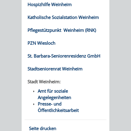
Hospizhilfe Weinheim
RENTENABTE
UNTERBRI
Katholische Sozialstation Weinheim
VON
Pflegestützpunkt Weinheim (RNK)
OBDACHL
PZN Wiesloch
UND
St. Barbara-Seniorenresidenz GmbH
FLÜCHTLI
Stadtseniorenrat Weinheim
EIGENBETRIEB
FEUERWEHR
Stadt Weinheim:
STADTENTWÄSSE
PERSONAL-
Amt für soziale
Angelegenheiten
UND
Presse- und
Öffentlichkeitsarbeit
ORGANISAT
STADTARCHI
Seite drucken