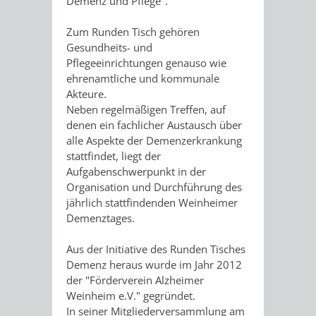
STADTENTWICKLUNG
Demenz und Pflege".
HILFE
TAGESORDNUNG
BERATUNGSERGEBNI
Zum Runden Tisch gehören
BERATUNGSERGEBNISSE
MENSCHEN
MENSCHEN
/
Gesundheits- und
Pflegeeinrichtungen genauso wie
MIT
MIT
SITZUNGSUNTERLAGEN
ehrenamtliche und kommunale
Akteure.
BEHINDERUNG
DEMENZ
Neben regelmäßigen Treffen, auf
UMLEGUNGSAUSSCHUSS
BERATENDE
denen ein fachlicher Austausch über
alle Aspekte der Demenzerkrankung
MIGRANTEN
BAUHERREN
AUSSCHÜSSE
stattfindet, liegt der
Aufgabenschwerpunkt in der
/
BAUHERRENBERATUNG
GRUNDSTÜCKSWERTERMITTLUNG
BERATUNGSERGEBNISS
Organisation und Durchführung des
jährlich stattfindenden Weinheimer
FLÜCHTLINGE
RATHAUS
DENKMALSCHUTZ
VERKAUF
Demenztages.
STÄDTISCHER
AUFGABEN
STEUERVORTEILE
Aus der Initiative des Runden Tisches
Demenz heraus wurde im Jahr 2012
BAUPLÄTZE
DER
der "Förderverein Alzheimer
SATZUNGEN
Weinheim e.V." gegründet.
BÜRGERMEISTER
ÄMTER
UNTEREN
VERKAUF
In seiner Mitgliederversammlung am
IM