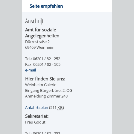
Seite empfehlen
PRESSE-
RECHNUNGS
Anschrift
UND
REFERAT
Amt für soziale
Angelegenheiten
ÖFFENTLICHKEITS
DES
Dürrestraße 2
69469 Weinheim
ERSTEN
Tel.: 06201 / 82 - 252
Fax: 06201 / 82 - 505
BÜRGERMEIS
e-mail
Hier finden Sie uns:
REFERAT
STABSSTELL
Weinheim Galerie
Eingang Bürgerbüro; 2. OG
DES
RECHT
Anmeldung Zimmer 248
Anfahrtsplan
(511
KB
)
OBERBÜRGERMEI
STADTBIBLIO
Sekretariat:
Frau Goduti
STADTKÄMMEREI
STANDESAM
Tel.: 06201 / 82 - 252