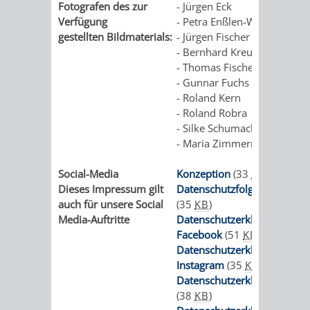
Fotografen des zur
- Jürgen Eck
Verfügung
- Petra Enßlen-Winkler
gestellten Bildmaterials:
- Jürgen Fischer
- Bernhard Kreutzer
- Thomas Fischer
- Gunnar Fuchs
- Roland Kern
- Roland Robra
- Silke Schumacher
- Maria Zimmermann
Social-Media
Konzeption
(33
KB
)
Dieses Impressum gilt
Datenschutzfolgenabschätz
auch für unsere Social
(35
KB
)
Media-Auftritte
Datenschutzerklärung
Facebook
(51
KB
)
Datenschutzerklärung
Instagram
(35
KB
)
Datenschutzerklärung Yout
(38
KB
)