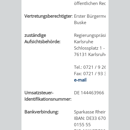
öffentlichen Rechts
Vertretungsberechtigter
:
Erster Bürgermeister Andre
Buske
zuständige
Regierungspräsidium
Aufsichtsbehörde:
Karlsruhe
Schlossplatz 1 - 3
76131 Karlsruhe
Tel.: 0721 / 9 26 - 0
Fax: 0721 / 93 34 02 11
e-mail
Umsatzsteuer-
DE 144463966
Identifikationsnummer:
Bankverbindung:
Sparkasse Rhein Neckar No
IBAN: DE33 6705 0505 006
0155 55