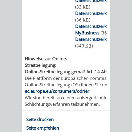
Datenschutzerklärung Flickr
(33
KB
)
Datenschutzerklärung Twitt
(36
KB
)
Datenschutzerklärung Goog
MyBusiness
(36
KB
)
Datenschutzerklärung Padle
(343
KB
)
Hinweise zur Online-
Streitbeilegung:
Online-Streitbeilegung gemäß Art. 14 Abs. 1 ODR-VO
Die Plattform der Europäischen Kommission zur
Online-Streitbeilegung (OS) finden Sie unter
ec.europa.eu/consumers/odrier
Wir sind bereit, an einem außergerichtlichen
Schlichtungsverfahren teilzunehmen.
Seite drucken
Seite empfehlen