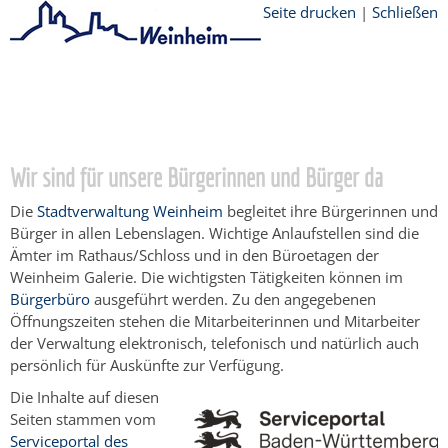
Seite drucken
|
Schließen
Startseite
/
Bürgerservice
/
Beratung &
Angebote
/
Lebenslagen
/
Unternehmen
gründen
Wir sind für unsere Bürgerinnen und Bürger da
Die
Stadtverwaltung Weinheim
begleitet ihre Bürgerinnen und
Bürger in allen Lebenslagen. Wichtige Anlaufstellen sind die
Ämter im Rathaus/Schloss und in den Büroetagen der
Weinheim Galerie. Die wichtigsten Tätigkeiten können im
Bürgerbüro
ausgeführt werden. Zu den angegebenen
Öffnungszeiten stehen die Mitarbeiterinnen und Mitarbeiter
der Verwaltung elektronisch, telefonisch und natürlich auch
persönlich für Auskünfte zur Verfügung.
Die Inhalte auf diesen
Seiten stammen vom
Serviceportal des