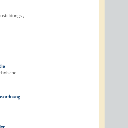
usbildungs-,
die
echnische
rksordnung
der