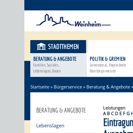
STADTTHEMEN
BÜRGERSER
BERATUNG & ANGEBOTE
POLITIK & GREMIEN
Familien, Soziales,
Gemeinderat, Abgeordnete
Lebenslagen, Bauen
Oberbürgermeister
Startseite
»
Bürgerservice
»
Beratung & Angebote
Leistungen
BERATUNG & ANGEBOTE
A
B
C
D
E
F
G
Eintragun
Lebenslagen