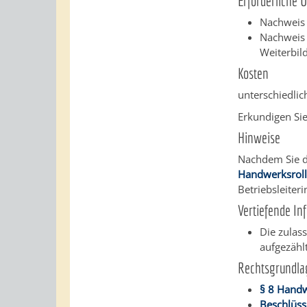
Erforderliche 
Nachweis 
Nachweis 
Weiterbil
Kosten
unterschiedlich
Erkundigen Sie
Hinweise
Nachdem Sie d
Handwerksrol
Betriebsleiter
Vertiefende In
Die zulas
aufgezählt
Rechtsgrundla
§ 8 Hand
Beschlüss