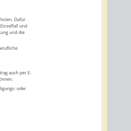
hholen.
Dafür
Einzelfall und
tung und die
erufliche
trag auch per E-
können.
ligungs- oder