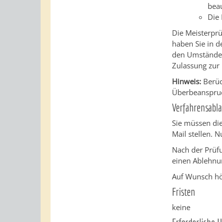
beau
Die 
Die Meisterpr
haben Sie in de
den Umständen
Zulassung zur
Hinweis:
Berüc
Überbeanspru
Verfahrensabla
Sie müssen die
Mail stellen.
Nu
Nach der Prüf
einen Ablehnu
Auf Wunsch hö
Fristen
keine