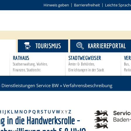
Hinweis geben
Barrierefreiheit
Leichte Sprach
VICE
TOURISMUS
KARRIEREPORTAL
RATHAUS
STADTWEGWEISER
VER
Stadtverwaltung, Wahlen,
Ämter & Behörden,
Bus, 
Finanzen, Stadtrecht
Einrichtungen in der Stadt
Park
»
Dienstleistungen Service BW
»
Verfahrensbeschreibung
H
I
J
K
L
M
N
O
P
Q
R
S
T
U
V
W
X
Y
Z
g in die Handwerksrolle -