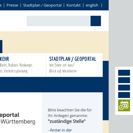
e
Presse
Stadtplan / Geoportal
Kontakt
english
KEHR
STADTPLAN / GEOPORTAL
Bahn, Ruftaxi, Radwege,
Wo finde ich was?
en, Verkehrsplanung
Blick auf Weinheim
Bitte beachten Sie die für
Ihr Anliegen genannte:
"zuständige Stelle"
-
Ämter in der