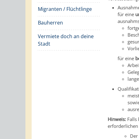
Ausnahm
Migranten / Flüchtlinge
für eine
u
ausnahms
Bauherren
fortg
Besch
Vermiete doch an deine
gesun
Stadt
Vorl
für eine
b
Arbei
Gele
lange
Qualifika
meist
sowi
ausre
Hinweis:
Falls 
erforderlichen
Der