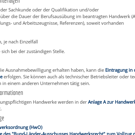
Unterlagen
der Sachkunde oder der Qualifikation und/oder
über die Dauer der Berufsausübung im beantragten Handwerk (A
dungs- und Arbeitszeugnisse, Referenzen), soweit vorhanden
, je nach Einzelfall
 sich bei der zuständigen Stelle.
ie Ausnahmebewilligung erhalten haben, kann die
Eintragung in 
le
erfolgen. Sie können auch als technischer Betriebsleiter oder t
in in einem anderen Unternehmen tätig sein.
formationen
sungspflichtigen Handwerke werden in der
Anlage A zur Handwe
.
ge
werksordnung (HwO)
e des "Bund-Länder-Ausschusses Handwerksrecht" zum Vollzug 