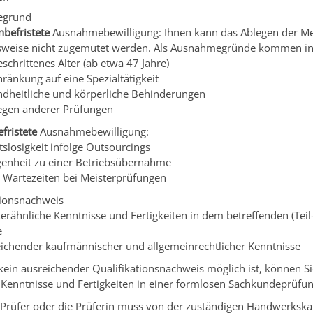
egrund
nbefristete
Ausnahmebewilligung: Ihnen kann das Ablegen der Me
weise nicht zugemutet werden.
Als Ausnahmegründe kommen in
eschrittenes Alter (ab etwa 47 Jahre)
ränkung auf eine Spezialtätigkeit
dheitliche und körperliche Behinderungen
iegen anderer Prüfungen
efristete
Ausnahmebewilligung:
tslosigkeit infolge Outsourcings
genheit zu einer Betriebsübernahme
 Wartezeiten bei Meisterprüfungen
tionsnachweis
erähnliche Kenntnisse und Fertigkeiten in dem betreffenden (Tei
e
ichender kaufmännischer und allgemeinrechtlicher Kenntnisse
kein ausreichender Qualifikationsnachweis möglich ist, können Si
 Kenntnisse und Fertigkeiten in einer formlosen Sachkundeprüfu
 Prüfer oder die Prüferin muss von der zuständigen Handwerks