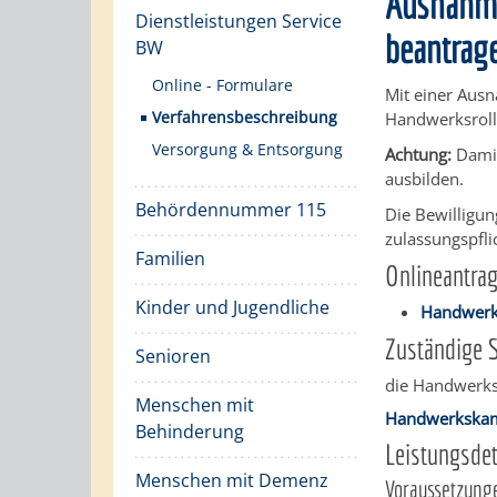
Ausnahme
Dienstleistungen Service
beantrag
BW
Online - Formulare
Mit einer Ausn
Verfahrensbeschreibung
Handwerksrolle
Versorgung & Entsorgung
Achtung:
Damit
ausbilden.
Behördennummer 115
Die Bewilligun
zulassungspfl
Familien
Onlineantra
Kinder und Jugendliche
Handwerks
Zuständige S
Senioren
die Handwerksk
Menschen mit
Handwerkska
Behinderung
Leistungsdet
Menschen mit Demenz
Voraussetzung