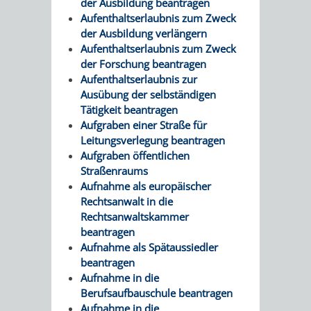
der Ausbildung beantragen
FRIEDHÖFE
KIRCHEN
Aufenthaltserlaubnis zum Zweck
RIDE
der Ausbildung verlängern
Aufenthaltserlaubnis zum Zweck
BESTATTUNGSMÖGLICHKEITEN
HAUPTFRIEDHOF
KULTUREINRICHTUNGEN
PARKEN
RADFAHREN
der Forschung beantragen
Aufenthaltserlaubnis zur
WEINHEIM
THEATER
MUSEUM
APP
VRNNEXTBIKE
Ausübung der selbständigen
Tätigkeit beantragen
FRIEDHÖFE
FRIEDHOF
VERANSTALTUNGEN
KINDER
EASYPARKEN
VERKEHRSPLANU
Aufgraben einer Straße für
Leitungsverlegung beantragen
HOHENSACHSEN
LÜTZELSACHSEN
IM
STADTPLAN /
Aufgraben öffentlichen
GEOPORTAL
Straßenraums
FRIEDHOF
FRIEDHOF
MUSEUM
Aufnahme als europäischer
Rechtsanwalt in die
OBERFLOCKENBACH
RIPPENWEIER-
STADTBIBLIOTHEK
KINO
Rechtsanwaltskammer
beantragen
HEILIGKREUZ
Aufnahme als Spätaussiedler
A
AUSLEIHE
VERANSTALTER
beantragen
FRIEDHOF
Aufnahme in die
BIS
MEDIENANGEBOTE
VERANSTALTUNGSRÄUME
Berufsaufbauschule beantragen
SULZBACH
Aufnahme in die