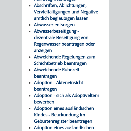
/
Abschriften, Ablichtungen,
AMT
AMT
DENKMALSCHUTZBEHÖRDE
STÄDTISCHER
Vervielfältigungen und Negative
BEREICH
DEZERNATE
amtlich beglaubigen lassen
FÜR
FÜR
HÄUSER
Abwasser entsorgen
DENKMALSCHUTZ
Abwasserbeseitigung -
BAURECHT
BILDUNG
/
dezentrale Beseitigung von
GENEHMIGUNGSVERFAHREN
TAG
Regenwasser beantragen oder
UND
UND
LIEGENSCHAFTEN
anzeigen
DES
Abweichende Regelungen zum
DENKMALSCHUTZ
SPORT
Schichtbetrieb beantragen
ABWASSERBESEITIGUNG
OFFENEN
Abweichende Ruhezeit
AMT
AMT
beantragen
DENKMALS
ERSCHLIESSUNGSBEITRAG
Adoption - Akteneinsicht
FÜR
FÜR
beantragen
ANTRAGSVERFAHREN
Adoption - sich als Adoptiveltern
IMMOBILIENWIRT
KULTUR,
bewerben
VERMIETE
Adoption eines ausländischen
TOURISMUS
STABSSTELLE
HOCHBAU
Kindes - Beurkundung im
DOCH
Geburtenregister beantragen
&
BÄDER
(PLANUNG
Adoption eines ausländischen