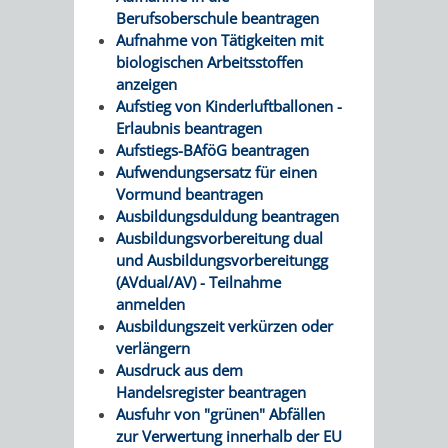
Z
ONLINE-
STADTHALLE
ROLF-
Berufsoberschule beantragen
Aufnahme von Tätigkeiten mit
KATALOG
ENGELBRECHT-
biologischen Arbeitsstoffen
anzeigen
HAUS
VERANSTALTUNGEN
AUSBILDUNG
Aufstieg von Kinderluftballonen -
Erlaubnis beantragen
&
BÜRGERSAAL
Aufstiegs-BAföG beantragen
Aufwendungsersatz für einen
PRAKTIKA
IM
Vormund beantragen
Ausbildungsduldung beantragen
ALTEN
Ausbildungsvorbereitung dual
LEIHVERKEHR
SERVICE
und Ausbildungsvorbereitungg
RATHAUS
(AVdual/AV) - Teilnahme
DER
FÜR
anmelden
Ausbildungszeit verkürzen oder
BIBLIOTHEK
LEHRER/INNEN
STADTARCHIV
verlängern
Ausdruck aus dem
&
BENUTZUNG
BESTANDSÜBERSICHT
Handelsregister beantragen
Ausfuhr von "grünen" Abfällen
ERZIEHER/INNEN
MELDEKARTEI
VERÖFFENTLICHUNGEN
zur Verwertung innerhalb der EU