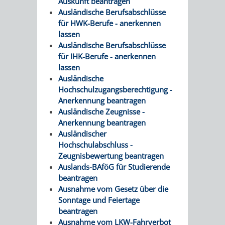
Auskunft beantragen
&
Ausländische Berufsabschlüsse
für HWK-Berufe - anerkennen
BÄDER
lassen
Ausländische Berufsabschlüsse
VERANSTALTUNGSRÄUME
für IHK-Berufe - anerkennen
lassen
STADTHALLE
ROLF-
Ausländische
Hochschulzugangsberechtigung -
ENGELBRECHT-
Anerkennung beantragen
Ausländische Zeugnisse -
HAUS
Anerkennung beantragen
Ausländischer
BÜRGERSAAL
Hochschulabschluss -
Zeugnisbewertung beantragen
IM
Auslands-BAföG für Studierende
beantragen
ALTEN
Ausnahme vom Gesetz über die
Sonntage und Feiertage
RATHAUS
beantragen
Ausnahme vom LKW-Fahrverbot