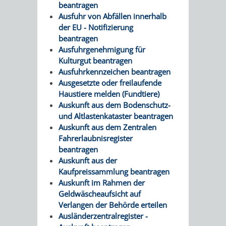
beantragen
VERMIETUNG
/
Ausfuhr von Abfällen innerhalb
JÜDISCHE
der EU - Notifizierung
VON
FAMILIENFORSCHUNG
beantragen
SPUREN
Ausfuhrgenehmigung für
RÄUMEN
Kulturgut beantragen
IN
Ausfuhrkennzeichen beantragen
Ausgesetzte oder freilaufende
WEINHEIM
Haustiere melden (Fundtiere)
Auskunft aus dem Bodenschutz-
KRIEGERDENKMAL
und Altlastenkataster beantragen
Auskunft aus dem Zentralen
NOTRUFNUMMERN
PARTEIEN
Fahrerlaubnisregister
beantragen
UND
SOZIALE
Auskunft aus der
Kaufpreissammlung beantragen
NOTDIENSTE
EINRICHTUNGEN
Auskunft im Rahmen der
Geldwäscheaufsicht auf
Verlangen der Behörde erteilen
SPIELPLÄTZE
SPORTSTÄTTEN
Ausländerzentralregister -