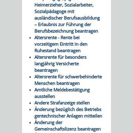
VERMESSUNG,
ORDNUNGSA
Heimerzieher, Sozialarbeiter,
Sozialpädagoge mit
BODENORDNUNG
AUSLÄNDERA
BÜRGERB
ausländischer Berufsausbildung
– Erlaubnis zur Führung der
UND
GEWERBE-
ÖFFENTLI
Berufsbezeichnung beantragen
Altersrente - Rente bei
GEOINFORMATIO
UND
SICHERHEI
vorzeitigem Eintritt in den
Ruhestand beantragen
GESUNDHEIT
ORDNUNG
Altersrente für besonders
langjährig Versicherte
UND
beantragen
Altersrente für schwerbehinderte
VERKEHR
Menschen beantragen
Amtliche Meldebestätigung
ausstellen
VERKEHRS
BUSSGEL
Andere Strafanzeige stellen
Änderung bezüglich des Betriebs
GEMEINDE
AKTUELL
gentechnischer Anlagen mitteilen
Änderung der
VERKEHR
Gemeinschaftslizenz beantragen