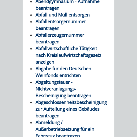
STADTENTWICKLUNG
Abendgymnasium - Aufnahme
HILFE
TAGESORDNUNG
BERATUNGSERGEBNI
beantragen
Abfall und Müll entsorgen
BERATUNGSERGEBNISSE
MENSCHEN
MENSCHEN
/
Abfallentsorgernummer
beantragen
MIT
MIT
SITZUNGSUNTERLAGEN
Abfallerzeugernummer
beantragen
BEHINDERUNG
DEMENZ
UMLEGUNGSAUSSCHUSS
BERATENDE
Abfallwirtschaftliche Tätigkeit
nach Kreislaufwirtschaftsgesetz
MIGRANTEN
BAUHERREN
AUSSCHÜSSE
anzeigen
Abgabe für den Deutschen
/
Weinfonds entrichten
BAUHERRENBERATUNG
GRUNDSTÜCKSWERTERMITTLUNG
BERATUNGSERGEBNISS
Abgeltungsteuer -
FLÜCHTLINGE
Nichtveranlagungs-
RATHAUS
DENKMALSCHUTZ
VERKAUF
Bescheinigung beantragen
Abgeschlossenheitsbescheinigung
STÄDTISCHER
AUFGABEN
STEUERVORTEILE
zur Aufteilung eines Gebäudes
beantragen
BAUPLÄTZE
DER
Abmeldung /
SATZUNGEN
BÜRGERMEISTER
ÄMTER
Außerbetriebsetzung für ein
UNTEREN
VERKAUF
Fahrzeug beantragen
IM