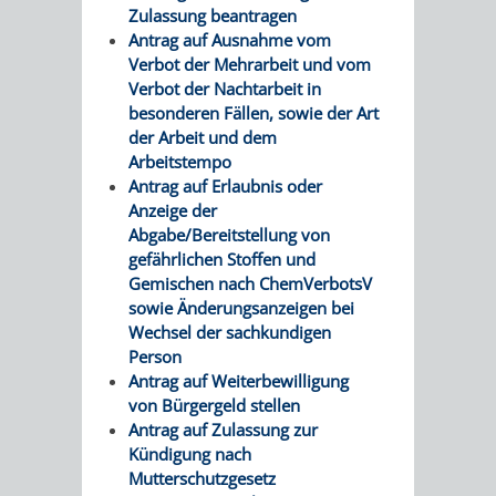
Zulassung beantragen
FINANZEN
STEUERABTEIL
HEIRATEN
Antrag auf Ausnahme vom
Verbot der Mehrarbeit und vom
UND
IN
GRUNDSTEUER
Verbot der Nachtarbeit in
besonderen Fällen, sowie der Art
HAUSHALT
WEINHEIM
STADTKASSE
der Arbeit und dem
Arbeitstempo
INFORMATIO
WEINHEIME
Antrag auf Erlaubnis oder
BETEILIGUNGSMA
Anzeige der
DES
KIRCHEN
Abgabe/Bereitstellung von
gefährlichen Stoffen und
STANDESAM
FOTOMOTIV
Gemischen nach ChemVerbotsV
sowie Änderungsanzeigen bei
-
Wechsel der sachkundigen
Person
WEINHEIM
Antrag auf Weiterbewilligung
von Bürgergeld stellen
ALS
Antrag auf Zulassung zur
Kündigung nach
GASTGEBER
Mutterschutzgesetz