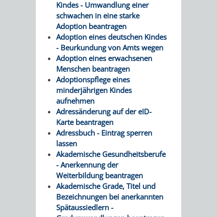
AN
Kindes - Umwandlung einer
WIRTSCHAFT
UND
schwachen in eine starke
DEINE
Adoption beantragen
BAU)
KULTURBÜR
MUSEUM
Adoption eines deutschen Kindes
STADT
- Beurkundung von Amts wegen
Adoption eines erwachsenen
GEBÄUDEBETRIEB
LIEGENSCHAFT
STADTTOURI
WIRTSCHA
Menschen beantragen
WIEDERVERMIETUNGSPRÄMIE
Adoptionspflege eines
UND
IMMOBILIENMAN
minderjährigen Kindes
aufnehmen
STADTMAR
Adressänderung auf der eID-
Karte beantragen
AMT
AMT
Adressbuch - Eintrag sperren
lassen
FÜR
FÜR
Akademische Gesundheitsberufe
- Anerkennung der
SOZIALE
STADTENTWI
Weiterbildung beantragen
Akademische Grade, Titel und
ANGELEGENHEITE
AMT
Bezeichnungen bei anerkannten
Spätaussiedlern -
INTEGRATIONSBE
FÜR