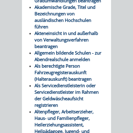
Gradumwandlungen beantragen
Akademische Grade, Titel und
VERKEHRSA
Bezeichnungen von
ausländischen Hochschulen
UND
führen
Akteneinsicht in und außerhalb
GRÜNFLÄCH
von Verwaltungsverfahren
beantragen
INFRASTRU
STRASSEN- 
Allgemein bildende Schulen - zur
Abendrealschule anmelden
ND L
Als berechtigte Person
Fahrzeugregisterauskunft
ANDSCHAF
(Halterauskunft) beantragen
Als Servicedienstleisterin oder
Servicedienstleister im Rahmen
FRIEDHÖFE
BAUBETRI
der Geldwäscheaufsicht
registrieren
AMT
BÜRGER-
Altenpfleger, Arbeitserzieher,
Haus- und Familienpfleger,
FÜR
UND
Heilerziehungsassistent,
Heilpädagoge, Jugend- und