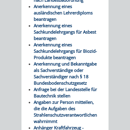
Anerkennung eines
PRESSE-
RECHNUNGS
ausländischen Lehrerdiploms
beantragen
UND
Anerkennung eines
REFERAT
Sachkundelehrgangs für Asbest
ÖFFENTLICHKEITS
beantragen
DES
Anerkennung eines
Sachkundelehrgangs für Biozid-
ERSTEN
Produkte beantragen
Anerkennung und Bekanntgabe
BÜRGERMEIS
als Sachverständige oder
Sachverständiger nach § 18
REFERAT
STABSSTELL
Bundesbodenschutzgesetz
Anfrage bei der Landesstelle für
DES
RECHT
Bautechnik stellen
Angaben zur Person mitteilen,
OBERBÜRGERMEI
STADTBIBLIO
die die Aufgaben des
Strahlenschutzverantwortlichen
STADTKÄMMEREI
STANDESAM
wahrnimmt
Anhänger Kraftfahrzeug -