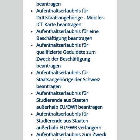
beantragen
/ JAV
Aufenthaltserlaubnis für
Drittstaatsangehörige - Mobiler-
SCHWERBEHINDERTENVERTR
ZENSUS
ICT-Karte beantragen
Aufenthaltserlaubnis für eine
2022
Beschäftigung beantragen
Aufenthaltserlaubnis für
STADTWEGWEISER
VERKEHR
qualifizierte Geduldete zum
Zweck der Beschäftigung
beantragen
Aufenthaltserlaubnis für
Staatsangehörige der Schweiz
beantragen
ÄMTER
EINRICHTUNGEN
VERKEHRSINFORMATIONEN
BAHNVERKEHR
Aufenthaltserlaubnis für
Studierende aus Staaten
&
IN
BUSVERKEHR
RUFTAXI
außerhalb EU/EWR beantragen
Aufenthaltserlaubnis für
BEHÖRDEN
DER
Studierende aus Staaten
CARSHARING
PARK
außerhalb EU/EWR verlängern
STADT
Aufenthaltserlaubnis zum Zweck
&