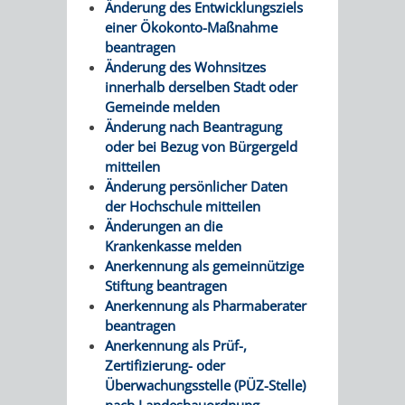
Änderung des Entwicklungsziels
RENTENABTE
UNTERBRI
einer Ökokonto-Maßnahme
beantragen
VON
Änderung des Wohnsitzes
innerhalb derselben Stadt oder
OBDACHL
Gemeinde melden
Änderung nach Beantragung
UND
oder bei Bezug von Bürgergeld
mitteilen
FLÜCHTLI
Änderung persönlicher Daten
der Hochschule mitteilen
Änderungen an die
EIGENBETRIEB
FEUERWEHR
Krankenkasse melden
Anerkennung als gemeinnützige
STADTENTWÄSSE
PERSONAL-
Stiftung beantragen
Anerkennung als Pharmaberater
UND
beantragen
Anerkennung als Prüf-,
ORGANISAT
Zertifizierung- oder
Überwachungsstelle (PÜZ-Stelle)
STADTARCHI
nach Landesbauordnung