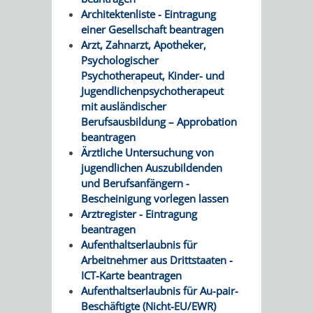
SULZBACH
Architektenliste - Eintragung
einer Gesellschaft beantragen
AMTLICHE
AUSSCHREIBUNGE
Arzt, Zahnarzt, Apotheker,
Psychologischer
BEKANNTMACHUNGEN
INFORMATIONSPF
Psychotherapeut, Kinder- und
Jugendlichenpsychotherapeut
WAHLEN
STÄDTISCHE
mit ausländischer
Berufsausbildung – Approbation
/
FINANZEN
beantragen
Ärztliche Untersuchung von
ABSTIMMUNGEN
/
jugendlichen Auszubildenden
und Berufsanfängern -
HAUSHALT
Bescheinigung vorlegen lassen
Arztregister - Eintragung
beantragen
KOMMUNALE
RECHNUNGSS
Aufenthaltserlaubnis für
Arbeitnehmer aus Drittstaaten -
STEUERN
ICT-Karte beantragen
Aufenthaltserlaubnis für Au-pair-
STADTRECHT
PERSONALRAT
Beschäftigte (Nicht-EU/EWR)