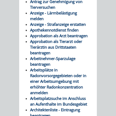
Antrag zur Genehmigung von
Tierversuchen
UMWELT-
VERWALTUNG
Anzeige - Lärmbelästigung
melden
UND
HOHENSACH
Anzeige - Strafanzeige erstatten
Apothekennotdienst finden
KLIMASCHUTZ
VERWALTUNG
Approbation als Arzt beantragen
Approbation als Tierarzt oder
KLIMASCHUTZ
LÜTZELSACH
Tierärztin aus Drittstaaten
beantragen
UND
VERWALTUNG
Arbeitnehmer-Sparzulage
beantragen
ENERGIEMANAGE
OBERFLOCKE
Arbeitsplätze in
Radonvorsorgegebieten oder in
VERWALTUNGSSTE
VERWALTUNG
einer Arbeitsumgebung mit
erhöhter Radonkonzentration
RIPPENWEIER
RITSCHWEIE
anmelden
Arbeitsplatzsuche im Anschluss
an Aufenthalte im Bundesgebiet
VERWALTUNGSSTE
Architektenliste - Eintragung
beantragen