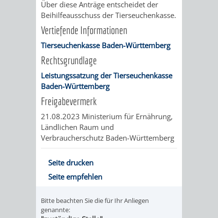
Über diese Anträge entscheidet der
UMWELT-
VERWALTUNG
Beihilfeausschuss der Tierseuchenkasse.
Vertiefende Informationen
UND
HOHENSACH
Tierseuchenkasse Baden-Württemberg
KLIMASCHUTZ
Rechtsgrundlage
VERWALTUNG
Leistungssatzung der Tierseuchenkasse
KLIMASCHUTZ
LÜTZELSACH
Baden-Württemberg
Freigabevermerk
UND
VERWALTUNG
21.08.2023 Ministerium für Ernährung,
ENERGIEMANAGE
Ländlichen Raum und
OBERFLOCKE
Verbraucherschutz Baden-Württemberg
VERWALTUNGSSTE
VERWALTUNG
Seite drucken
RIPPENWEIER
RITSCHWEIE
Seite empfehlen
VERWALTUNGSSTE
Bitte beachten Sie die für Ihr Anliegen
genannte: