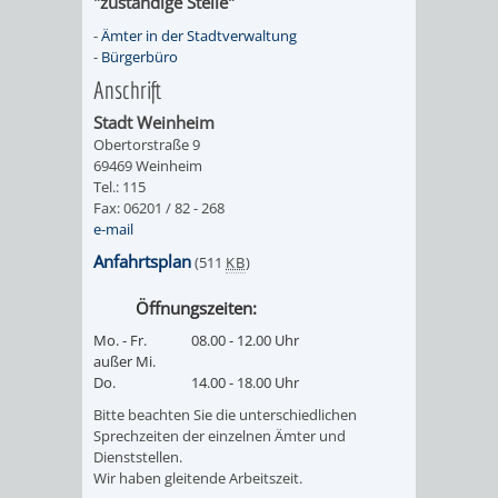
SULZBACH
"zuständige Stelle"
-
Ämter in der Stadtverwaltung
AMTLICHE
AUSSCHREIBUNGE
-
Bürgerbüro
Anschrift
BEKANNTMACHUNGEN
INFORMATIONSPF
Stadt Weinheim
Obertorstraße 9
69469 Weinheim
WAHLEN
STÄDTISCHE
Tel.: 115
Fax: 06201 / 82 - 268
/
FINANZEN
e-mail
Anfahrtsplan
(511
KB
)
ABSTIMMUNGEN
/
Öffnungszeiten:
HAUSHALT
Mo. - Fr.
08.00 - 12.00 Uhr
außer Mi.
KOMMUNALE
RECHNUNGSS
Do.
14.00 - 18.00 Uhr
Bitte beachten Sie die unterschiedlichen
STEUERN
Sprechzeiten der einzelnen Ämter und
Dienststellen.
STADTRECHT
PERSONALRAT
Wir haben gleitende Arbeitszeit.