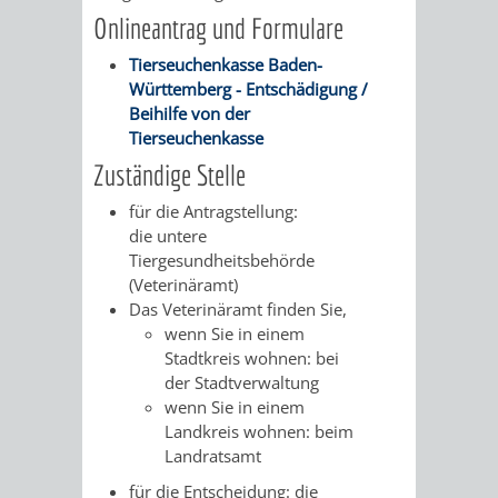
Onlineantrag und Formulare
VERKEHRSA
Tierseuchenkasse Baden-
Württemberg - Entschädigung /
UND
Beihilfe von der
Tierseuchenkasse
GRÜNFLÄCH
Zuständige Stelle
INFRASTRU
STRASSEN- 
für die Antragstellung:
die untere
ND L
Tiergesundheitsbehörde
(Veterinäramt)
ANDSCHAF
Das Veterinäramt finden Sie,
wenn Sie in einem
FRIEDHÖFE
BAUBETRI
Stadtkreis wohnen: bei
der Stadtverwaltung
AMT
BÜRGER-
wenn Sie in einem
Landkreis wohnen: beim
FÜR
UND
Landratsamt
für die Entscheidung: die