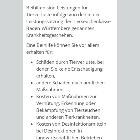
STADTENTWICKLUNG
HILFE
TAGESORDNUNG
BERATUNGSERGEBNI
Beihilfen sind Leistungen für
Tierverluste infolge von den in der
BERATUNGSERGEBNISSE
MENSCHEN
MENSCHEN
/
Leistungssatzung der Tierseuchenkasse
Baden-Württemberg genannten
MIT
MIT
SITZUNGSUNTERLAGEN
Krankheitsgeschehen.
Eine Beihilfe können Sie vor allem
BEHINDERUNG
DEMENZ
UMLEGUNGSAUSSCHUSS
BERATENDE
erhalten für:
Schäden durch Tierverluste, bei
MIGRANTEN
BAUHERREN
AUSSCHÜSSE
denen Sie keine Entschädigung
erhalten,
/
BAUHERRENBERATUNG
GRUNDSTÜCKSWERTERMITTLUNG
BERATUNGSERGEBNISS
andere Schäden nach amtlichen
Maßnahmen,
FLÜCHTLINGE
RATHAUS
DENKMALSCHUTZ
VERKAUF
Kosten von Maßnahmen zur
Verhütung, Erkennung oder
STÄDTISCHER
AUFGABEN
STEUERVORTEILE
Bekämpfung von Tierseuchen
und anderen Tierkrankheiten,
BAUPLÄTZE
DER
Kosten von Desinfektionsmitteln
SATZUNGEN
bei Desinfektionen in
BÜRGERMEISTER
ÄMTER
UNTEREN
VERKAUF
landwirtschaftlichen Betrieben
IM