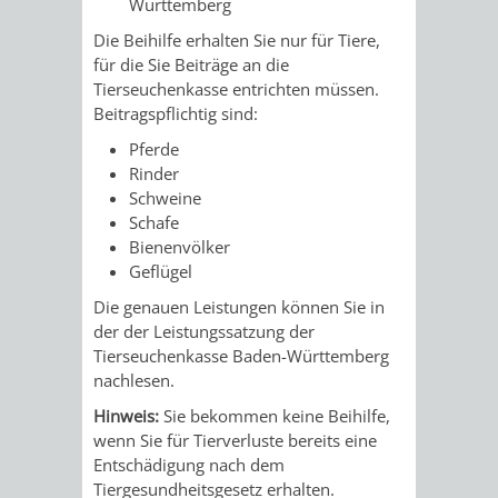
Württemberg
AN
WIRTSCHAFT
UND
Die Beihilfe erhalten Sie nur für Tiere,
DEINE
für die Sie Beiträge an die
BAU)
KULTURBÜR
MUSEUM
Tierseuchenkasse entrichten müssen.
STADT
Beitragspflichtig sind:
GEBÄUDEBETRIEB
LIEGENSCHAFT
STADTTOURI
WIRTSCHA
Pferde
WIEDERVERMIETUNGSPRÄMIE
Rinder
UND
IMMOBILIENMAN
Schweine
Schafe
STADTMAR
Bienenvölker
Geflügel
AMT
AMT
Die genauen Leistungen können Sie in
der der Leistungssatzung der
FÜR
FÜR
Tierseuchenkasse Baden-Württemberg
nachlesen.
SOZIALE
STADTENTWI
Hinweis:
Sie bekommen keine Beihilfe,
ANGELEGENHEITE
wenn Sie für Tierverluste bereits eine
AMT
Entschädigung nach dem
Tiergesundheitsgesetz erhalten.
INTEGRATIONSBE
FÜR