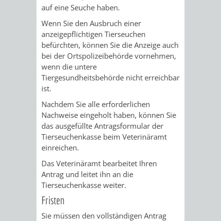
auf eine Seuche haben.
PRESSE-
RECHNUNGS
Wenn Sie den Ausbruch einer
anzeigepflichtigen Tierseuchen
UND
befürchten, können Sie die Anzeige auch
REFERAT
bei der Ortspolizeibehörde vornehmen,
ÖFFENTLICHKEITS
wenn die untere
DES
Tiergesundheitsbehörde nicht erreichbar
ist.
ERSTEN
Nachdem Sie alle erforderlichen
BÜRGERMEIS
Nachweise eingeholt haben, können Sie
das ausgefüllte Antragsformular der
REFERAT
STABSSTELL
Tierseuchenkasse beim Veterinäramt
einreichen.
DES
RECHT
Das Veterinäramt bearbeitet Ihren
Antrag und leitet ihn an die
OBERBÜRGERMEI
STADTBIBLIO
Tierseuchenkasse weiter.
Fristen
STADTKÄMMEREI
STANDESAM
Sie müssen den vollständigen Antrag