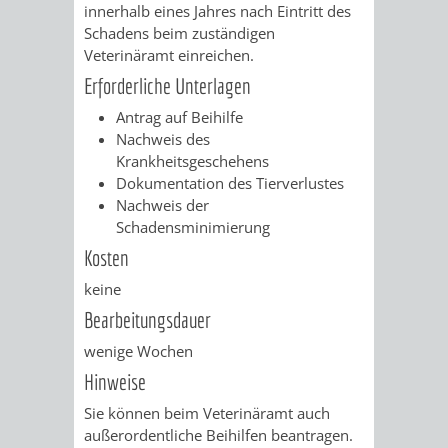
innerhalb eines Jahres nach Eintritt des
FINANZEN
STEUERABTEIL
HEIRATEN
Schadens beim zuständigen
Veterinäramt einreichen.
UND
IN
GRUNDSTEUER
Erforderliche Unterlagen
HAUSHALT
WEINHEIM
Antrag auf Beihilfe
STADTKASSE
Nachweis des
INFORMATIO
WEINHEIME
Krankheitsgeschehens
BETEILIGUNGSMA
Dokumentation des Tierverlustes
DES
KIRCHEN
Nachweis der
Schadensminimierung
STANDESAM
FOTOMOTIV
Kosten
keine
-
Bearbeitungsdauer
WEINHEIM
wenige Wochen
Hinweise
ALS
Sie können beim Veterinäramt auch
GASTGEBER
außerordentliche Beihilfen beantragen.