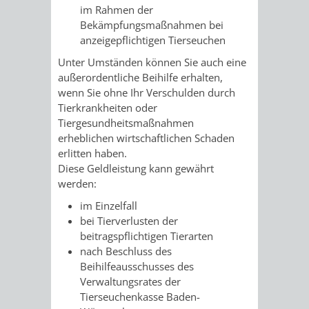
im Rahmen der
/
AMT
AMT
DENKMALSCHUTZBEHÖRDE
STÄDTISCHER
Bekämpfungsmaßnahmen bei
BEREICH
anzeigepflichtigen Tierseuchen
DEZERNATE
FÜR
FÜR
HÄUSER
DENKMALSCHUTZ
Unter Umständen können Sie auch eine
BAURECHT
BILDUNG
außerordentliche Beihilfe erhalten,
/
wenn Sie ohne Ihr Verschulden durch
GENEHMIGUNGSVERFAHREN
TAG
UND
UND
Tierkrankheiten oder
LIEGENSCHAFTEN
Tiergesundheitsmaßnahmen
DES
DENKMALSCHUTZ
SPORT
erheblichen wirtschaftlichen Schaden
ABWASSERBESEITIGUNG
erlitten haben.
OFFENEN
Diese Geldleistung kann gewährt
AMT
AMT
werden:
DENKMALS
ERSCHLIESSUNGSBEITRAG
FÜR
FÜR
im Einzelfall
ANTRAGSVERFAHREN
bei Tierverlusten der
IMMOBILIENWIRT
KULTUR,
beitragspflichtigen Tierarten
nach Beschluss des
VERMIETE
TOURISMUS
Beihilfeausschusses des
STABSSTELLE
HOCHBAU
Verwaltungsrates der
DOCH
&
Tierseuchenkasse Baden-
BÄDER
(PLANUNG