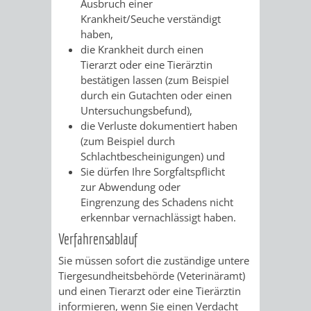
Ausbruch einer
RENTENABTE
UNTERBRI
Krankheit/Seuche verständigt
haben,
VON
die Krankheit durch einen
Tierarzt oder eine Tierärztin
OBDACHL
bestätigen lassen
(zum Beispiel
durch ein Gutachten oder einen
UND
Untersuchungsbefund)
,
die Verluste dokumentiert haben
FLÜCHTLI
(zum Beispiel durch
Schlachtbescheinigungen)
und
Sie dürfen Ihre Sorgfaltspflicht
EIGENBETRIEB
FEUERWEHR
zur Abwendung oder
Eingrenzung des Schadens nicht
STADTENTWÄSSE
PERSONAL-
erkennbar vernachlässigt haben.
Verfahrensablauf
UND
Sie müssen sofort die zuständige untere
ORGANISAT
Tiergesundheitsbehörde (Veterinäramt)
und einen Tierarzt oder eine Tierärztin
STADTARCHI
informieren, wenn Sie einen Verdacht