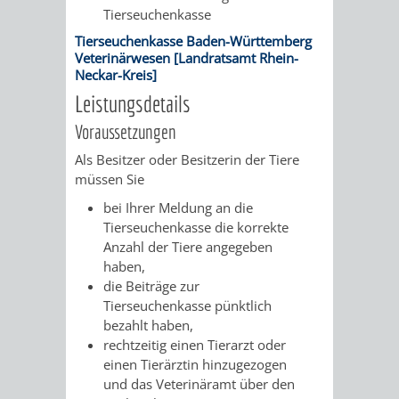
VERMESSUNG,
ORDNUNGSA
Tierseuchenkasse
Tierseuchenkasse Baden-Württemberg
BODENORDNUNG
AUSLÄNDERA
BÜRGERB
Veterinärwesen [Landratsamt Rhein-
Neckar-Kreis]
UND
GEWERBE-
ÖFFENTLI
Leistungsdetails
GEOINFORMATIO
Voraussetzungen
UND
SICHERHEI
Als Besitzer oder Besitzerin der Tiere
GESUNDHEIT
ORDNUNG
müssen Sie
bei Ihrer Meldung an die
UND
Tierseuchenkasse die korrekte
Anzahl der Tiere angegeben
VERKEHR
haben,
die Beiträge zur
VERKEHRS
BUSSGEL
Tierseuchenkasse pünktlich
bezahlt haben,
GEMEINDE
AKTUELL
rechtzeitig einen Tierarzt oder
einen Tierärztin hinzugezogen
VERKEHR
und das Veterinäramt über den