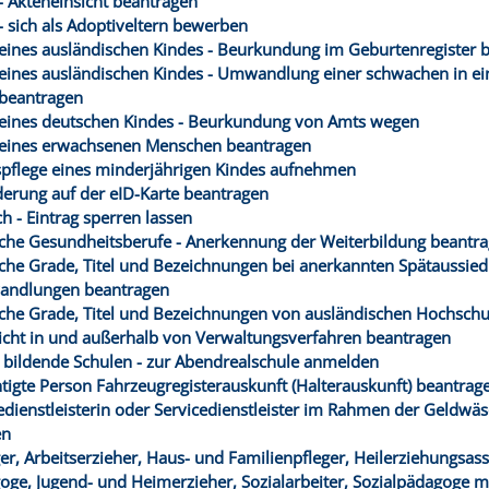
- Akteneinsicht beantragen
- sich als Adoptiveltern bewerben
eines ausländischen Kindes - Beurkundung im Geburtenregister 
eines ausländischen Kindes - Umwandlung einer schwachen in ei
beantragen
eines deutschen Kindes - Beurkundung von Amts wegen
 eines erwachsenen Menschen beantragen
pflege eines minderjährigen Kindes aufnehmen
erung auf der eID-Karte beantragen
h - Eintrag sperren lassen
he Gesundheitsberufe - Anerkennung der Weiterbildung beantr
he Grade, Titel und Bezeichnungen bei anerkannten Spätaussiedl
ndlungen beantragen
he Grade, Titel und Bezeichnungen von ausländischen Hochschu
icht in und außerhalb von Verwaltungsverfahren beantragen
 bildende Schulen - zur Abendrealschule anmelden
htigte Person Fahrzeugregisterauskunft (Halterauskunft) beantrag
cedienstleisterin oder Servicedienstleister im Rahmen der Geldwä
en
er, Arbeitserzieher, Haus- und Familienpfleger, Heilerziehungsass
oge, Jugend- und Heimerzieher, Sozialarbeiter, Sozialpädagoge m