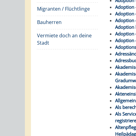
Adoption 
Adoption 
Migranten / Flüchtlinge
Adoption 
Adoption 
Bauherren
Adoption 
Adoption 
Vermiete doch an deine
Adoption
Stadt
Adoptions
Adressänd
Adressbuc
Akademisc
Akademisc
Gradumwa
Akademisc
Akteneins
Allgemein
Als berec
Als Servi
registrier
Altenpfleg
Heilpädag