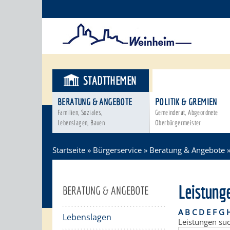
STADTTHEMEN
BÜRGERSER
BERATUNG & ANGEBOTE
POLITIK & GREMIEN
Familien, Soziales,
Gemeinderat, Abgeordnete
Lebenslagen, Bauen
Oberbürgermeister
Startseite
»
Bürgerservice
»
Beratung & Angebote
Leistung
BERATUNG & ANGEBOTE
A
B
C
D
E
F
G
Lebenslagen
Leistungen su