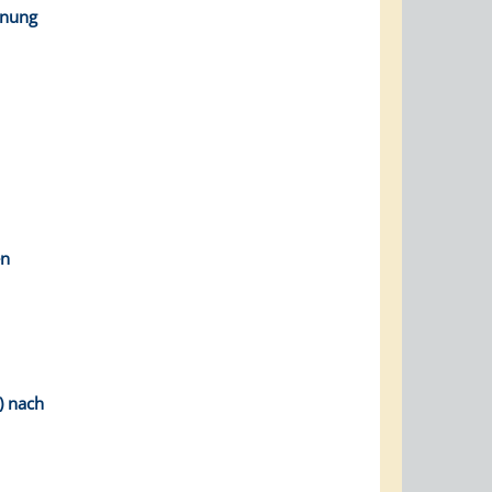
hnung
en
) nach