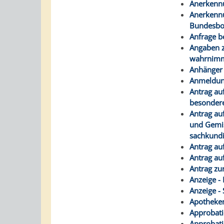
Anerkennu
Anerkennu
Bundesbo
Anfrage be
Angaben z
wahrnim
Anhänger 
Anmeldung
Antrag au
besondere
Antrag au
und Gemi
sachkund
Antrag au
Antrag au
Antrag zu
Anzeige -
Anzeige - 
Apotheken
Approbati
Approbatio