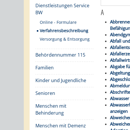
Dienstleistungen Service
A
BW
Abbrennen
Online - Formulare
Befähigun
Verfahrensbeschreibung
Abendgym
Versorgung & Entsorgung
Abfall un
Abfallen
Abfaller
Behördennummer 115
Abfallwirt
Abgabe fü
Familien
Abgeltung
Abgeschlo
Kinder und Jugendliche
Abmeldung
Abschrift
Senioren
Abwasser
Abwasserb
Menschen mit
anzeigen
Behinderung
Abweichen
Abweichen
Menschen mit Demenz