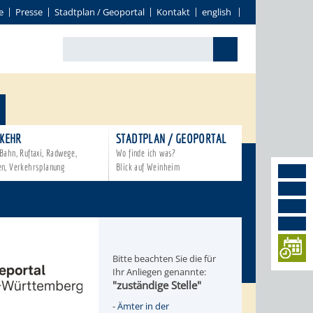
e
Presse
Stadtplan / Geoportal
Kontakt
english
KEHR
STADTPLAN / GEOPORTAL
Bahn, Ruftaxi, Radwege,
Wo finde ich was?
en, Verkehrsplanung
Blick auf Weinheim
Bitte beachten Sie die für
Ihr Anliegen genannte:
"zuständige Stelle"
-
Ämter in der