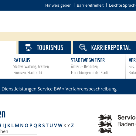
Hinweis geben
Barrierefreiheit
Leichte Sprach
VICE
TOURISMUS
KARRIEREPORTAL
RATHAUS
STADTWEGWEISER
VER
Stadtverwaltung, Wahlen,
Ämter & Behörden,
Bus, 
Finanzen, Stadtrecht
Einrichtungen in der Stadt
Park
»
Dienstleistungen Service BW
»
Verfahrensbeschreibung
en
H
I
J
K
L
M
N
O
P
Q
R
S
T
U
V
W
X
Y
Z
chen