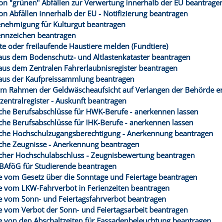
on "grünen" Abfällen zur Verwertung innerhalb der EU beantrage
on Abfällen innerhalb der EU - Notifizierung beantragen
nehmigung für Kulturgut beantragen
ennzeichen beantragen
te oder freilaufende Haustiere melden (Fundtiere)
aus dem Bodenschutz- und Altlastenkataster beantragen
aus dem Zentralen Fahrerlaubnisregister beantragen
aus der Kaufpreissammlung beantragen
im Rahmen der Geldwäscheaufsicht auf Verlangen der Behörde er
zentralregister - Auskunft beantragen
che Berufsabschlüsse für HWK-Berufe - anerkennen lassen
che Berufsabschlüsse für IHK-Berufe - anerkennen lassen
che Hochschulzugangsberechtigung - Anerkennung beantragen
che Zeugnisse - Anerkennung beantragen
cher Hochschulabschluss - Zeugnisbewertung beantragen
BAföG für Studierende beantragen
vom Gesetz über die Sonntage und Feiertage beantragen
vom LKW-Fahrverbot in Ferienzeiten beantragen
vom Sonn- und Feiertagsfahrverbot beantragen
vom Verbot der Sonn- und Feiertagsarbeit beantragen
von den Abschaltzeiten für Fassadenbeleuchtung beantragen