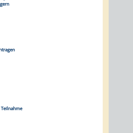
ngern
ntragen
- Teilnahme