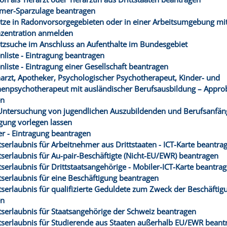
mer-Sparzulage beantragen
ätze in Radonvorsorgegebieten oder in einer Arbeitsumgebung mi
zentration anmelden
atzsuche im Anschluss an Aufenthalte im Bundesgebiet
nliste - Eintragung beantragen
nliste - Eintragung einer Gesellschaft beantragen
narzt, Apotheker, Psychologischer Psychotherapeut, Kinder- und
henpsychotherapeut mit ausländischer Berufsausbildung – Appro
en
 Untersuchung von jugendlichen Auszubildenden und Berufsanfän
gung vorlegen lassen
ter - Eintragung beantragen
tserlaubnis für Arbeitnehmer aus Drittstaaten - ICT-Karte beantra
tserlaubnis für Au-pair-Beschäftigte (Nicht-EU/EWR) beantragen
tserlaubnis für Drittstaatsangehörige - Mobiler-ICT-Karte beantra
tserlaubnis für eine Beschäftigung beantragen
tserlaubnis für qualifizierte Geduldete zum Zweck der Beschäftig
en
tserlaubnis für Staatsangehörige der Schweiz beantragen
tserlaubnis für Studierende aus Staaten außerhalb EU/EWR beant