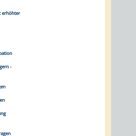
t erhöhter
bation
gern -
gen
gen
ung
ragen