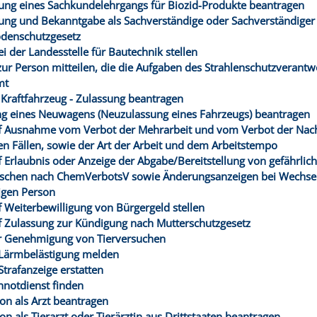
ng eines Sachkundelehrgangs für Biozid-Produkte beantragen
ng und Bekanntgabe als Sachverständige oder Sachverständiger
denschutzgesetz
i der Landesstelle für Bautechnik stellen
ur Person mitteilen, die die Aufgaben des Strahlenschutzverantw
mt
Kraftfahrzeug - Zulassung beantragen
 eines Neuwagens (Neuzulassung eines Fahrzeugs) beantragen
f Ausnahme vom Verbot der Mehrarbeit und vom Verbot der Nach
n Fällen, sowie der Art der Arbeit und dem Arbeitstempo
f Erlaubnis oder Anzeige der Abgabe/Bereitstellung von gefährlic
schen nach ChemVerbotsV sowie Änderungsanzeigen bei Wechsel
igen Person
f Weiterbewilligung von Bürgergeld stellen
f Zulassung zur Kündigung nach Mutterschutzgesetz
r Genehmigung von Tierversuchen
 Lärmbelästigung melden
Strafanzeige erstatten
notdienst finden
on als Arzt beantragen
n als Tierarzt oder Tierärztin aus Drittstaaten beantragen