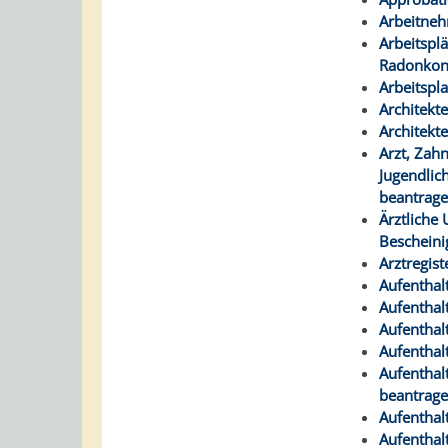
Arbeitneh
Arbeitspl
Radonkon
Arbeitspl
Architekte
Architekte
Arzt, Zah
Jugendlic
beantrag
Ärztliche
Bescheini
Arztregis
Aufenthal
Aufenthal
Aufenthal
Aufenthal
Aufenthal
beantrag
Aufenthal
Aufenthal