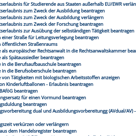
tserlaubnis für Studierende aus Staaten außerhalb EU/EWR verlä
tserlaubnis zum Zweck der Ausbildung beantragen
tserlaubnis zum Zweck der Ausbildung verlängern
tserlaubnis zum Zweck der Forschung beantragen
tserlaubnis zur Ausübung der selbständigen Tätigkeit beantragen
 einer Straße für Leitungsverlegung beantragen
 öffentlichen Straßenraums
als europäischer Rechtsanwalt in die Rechtsanwaltskammer bea
als Spätaussiedler beantragen
in die Berufsaufbauschule beantragen
in die Berufsoberschule beantragen
von Tätigkeiten mit biologischen Arbeitsstoffen anzeigen
von Kinderluftballonen - Erlaubnis beantragen
-BAföG beantragen
ngsersatz für einen Vormund beantragen
ngsduldung beantragen
gsvorbereitung dual und Ausbildungsvorbereitungg (AVdual/AV) 
n
gszeit verkürzen oder verlängern
aus dem Handelsregister beantragen