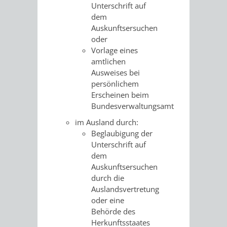
VERMESSUNG,
ORDNUNGSA
Unterschrift auf
dem
BODENORDNUNG
AUSLÄNDERA
BÜRGERB
Auskunftsersuchen
oder
UND
Vorlage eines
GEWERBE-
ÖFFENTLI
amtlichen
GEOINFORMATIO
Ausweises bei
UND
SICHERHEI
persönlichem
Erscheinen beim
GESUNDHEIT
ORDNUNG
Bundesverwaltungsamt
UND
im Ausland durch:
Beglaubigung der
VERKEHR
Unterschrift auf
dem
Auskunftsersuchen
VERKEHRS
BUSSGEL
durch die
Auslandsvertretung
GEMEINDE
AKTUELL
oder eine
Behörde des
VERKEHR
Herkunftsstaates