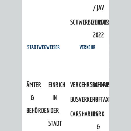
/ JAV
SCHWERBEHINDERTENVERTR
ZENSUS
2022
STADTWEGWEISER
VERKEHR
ÄMTER
EINRICHTUNGEN
VERKEHRSINFORMATIONEN
BAHNVERKEHR
&
IN
BUSVERKEHR
RUFTAXI
BEHÖRDEN
DER
CARSHARING
PARK
STADT
&