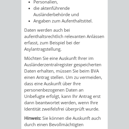
STADTENTWICKLUNG
Personalien,
HILFE
TAGESORDNUNG
BERATUNGSERGEBNI
die aktenführende
Ausländerbehörde und
BERATUNGSERGEBNISSE
MENSCHEN
MENSCHEN
/
Angaben zum Aufenthaltstitel.
Daten werden auch bei
MIT
MIT
SITZUNGSUNTERLAGEN
aufenthaltsrechtlich relevanten Anlässen
erfasst
, zum Beispiel bei der
BEHINDERUNG
DEMENZ
UMLEGUNGSAUSSCHUSS
BERATENDE
Asylantragstellung
.
MIGRANTEN
BAUHERREN
AUSSCHÜSSE
Möchten Sie eine Auskunft Ihrer im
Ausländerzentralregister gespeicherten
/
Daten erhalten, müssen Sie beim BVA
BAUHERRENBERATUNG
GRUNDSTÜCKSWERTERMITTLUNG
BERATUNGSERGEBNISS
einen Antrag stellen. Um zu vermeiden,
FLÜCHTLINGE
dass eine Auskunft über Ihre
RATHAUS
DENKMALSCHUTZ
VERKAUF
personenbezogenen Daten an
Unbefugte erfolgt, kann Ihr Antrag erst
STÄDTISCHER
AUFGABEN
STEUERVORTEILE
dann beantwortet werden, wenn Ihre
Identität zweifelsfrei überprüft wurde.
BAUPLÄTZE
DER
SATZUNGEN
Hinweis:
Sie können die Auskunft auch
BÜRGERMEISTER
ÄMTER
durch einen Bevollmächtigten
UNTEREN
VERKAUF
IM