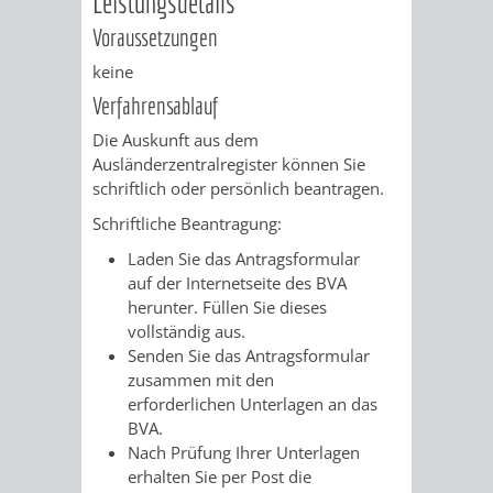
Leistungsdetails
AN
WIRTSCHAFT
UND
Voraussetzungen
DEINE
keine
BAU)
KULTURBÜR
MUSEUM
Verfahrensablauf
STADT
GEBÄUDEBETRIEB
LIEGENSCHAFT
STADTTOURI
WIRTSCHA
Die Auskunft aus dem
WIEDERVERMIETUNGSPRÄMIE
Ausländerzentralregister können Sie
UND
schriftlich oder persönlich beantragen.
IMMOBILIENMAN
Schriftliche Beantragung:
STADTMAR
Laden Sie das Antragsformular
auf der Internetseite des BVA
AMT
AMT
herunter. Füllen Sie dieses
vollständig aus.
FÜR
FÜR
Senden Sie das Antragsformular
zusammen mit den
SOZIALE
STADTENTWI
erforderlichen Unterlagen an das
BVA.
ANGELEGENHEITE
AMT
Nach Prüfung Ihrer Unterlagen
erhalten Sie per Post die
INTEGRATIONSBE
FÜR