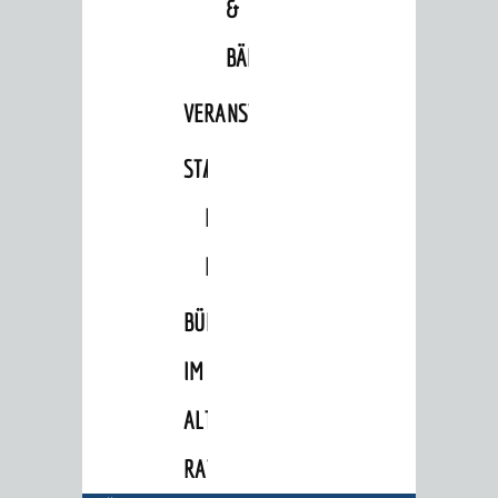
&
Bürgermeister / Dezernate
BÄDER
Ämter
VERANSTALTUNGSRÄUME
Amtliche Bekanntmachungen
Ausschreibungen
STADTHALLE
ROLF-
Wahlen / Abstimmungen
ENGELBRECHT-
Städtische Finanzen / Haushalt
HAUS
Stadtrecht
BÜRGERSAAL
Personalrat / JAV
IM
Schwerbehindertenvertretung
Zensus 2022
ALTEN
STADTWEGWEISER
RATHAUS