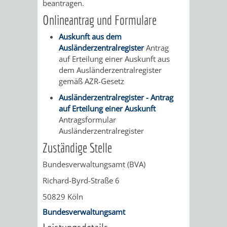
beantragen.
/
AMT
AMT
Onlineantrag und Formulare
DENKMALSCHUTZBEHÖRDE
STÄDTISCHER
BEREICH
DEZERNATE
FÜR
FÜR
Auskunft aus dem
HÄUSER
DENKMALSCHUTZ
Ausländerzentralregister
Antrag
BAURECHT
BILDUNG
auf Erteilung einer Auskunft aus
/
GENEHMIGUNGSVERFAHREN
TAG
dem Ausländerzentralregister
UND
UND
gemäß AZR-Gesetz
LIEGENSCHAFTEN
DES
Ausländerzentralregister - Antrag
DENKMALSCHUTZ
SPORT
auf Erteilung einer Auskunft
ABWASSERBESEITIGUNG
OFFENEN
Antragsformular
AMT
AMT
Ausländerzentralregister
DENKMALS
ERSCHLIESSUNGSBEITRAG
Zuständige Stelle
FÜR
FÜR
ANTRAGSVERFAHREN
Bundesverwaltungsamt (BVA)
IMMOBILIENWIRT
KULTUR,
Richard-Byrd-Straße 6
VERMIETE
TOURISMUS
STABSSTELLE
HOCHBAU
50829 Köln
DOCH
Bundesverwaltungsamt
&
BÄDER
(PLANUNG