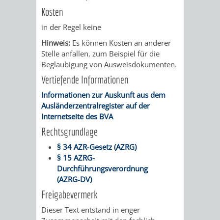
Kosten
PRESSE-
RECHNUNGS
in der Regel keine
UND
Hinweis:
Es können Kosten an anderer
REFERAT
Stelle anfallen, zum Beispiel für die
ÖFFENTLICHKEITS
Beglaubigung von Ausweisdokumenten.
DES
Vertiefende Informationen
ERSTEN
Informationen zur Auskunft aus dem
Ausländerzentralregister auf der
BÜRGERMEIS
Internetseite des BVA
Rechtsgrundlage
REFERAT
STABSSTELL
§ 34 AZR-Gesetz (AZRG)
DES
RECHT
§ 15 AZRG-
Durchführungsverordnung
OBERBÜRGERMEI
(AZRG-DV)
STADTBIBLIO
Freigabevermerk
STADTKÄMMEREI
STANDESAM
Dieser Text entstand in enger