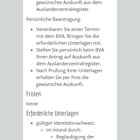
gewünschte Auskunft aus dem
Ausländerzentralregister.
VERKEHRSA
Persönliche Beantragung:
UND
Vereinbaren Sie einen Termin
mit dem BVA. Bringen Sie die
GRÜNFLÄCH
erforderlichen Unterlagen mit.
Stellen Sie persönlich beim BVA
INFRASTRU
STRASSEN- 
Ihren Antrag auf Auskunft aus
dem Ausländerzentralregister.
ND L
Nach Prüfung Ihrer Unterlagen
erhalten Sie per Post die
ANDSCHAF
gewünschte Auskunft.
Fristen
FRIEDHÖFE
BAUBETRI
keine
Erforderliche Unterlagen
AMT
BÜRGER-
gültiger Identitätsnachweis:
FÜR
UND
im Inland durch:
Beglaubigung der