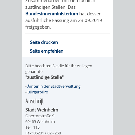
Zusammenarbeit mit den fachlich
FINANZEN
STEUERABTEIL
HEIRATEN
zuständigen Stellen. Das
Bundesinnenministerium
hat dessen
UND
IN
ausführliche Fassung am 23.09.2019
GRUNDSTEUER
freigegeben.
HAUSHALT
WEINHEIM
STADTKASSE
Seite drucken
INFORMATIO
WEINHEIME
Seite empfehlen
BETEILIGUNGSMA
DES
KIRCHEN
Bitte beachten Sie die für Ihr Anliegen
genannte:
STANDESAM
FOTOMOTIV
"zuständige Stelle"
-
Ämter in der Stadtverwaltung
-
-
Bürgerbüro
Anschrift
WEINHEIM
Stadt Weinheim
ALS
Obertorstraße 9
69469 Weinheim
Tel.: 115
GASTGEBER
Fax: 06201 / 82 - 268