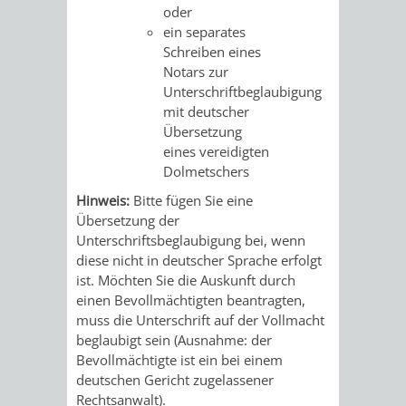
oder
RENTENABTE
UNTERBRI
ein separates
Schreiben eines
VON
Notars zur
Unterschriftbeglaubigung
OBDACHL
mit deutscher
Übersetzung
UND
eines vereidigten
Dolmetschers
FLÜCHTLI
Hinweis:
Bitte fügen Sie eine
Übersetzung der
EIGENBETRIEB
FEUERWEHR
Unterschriftsbeglaubigung bei, wenn
diese nicht in deutscher Sprache erfolgt
STADTENTWÄSSE
PERSONAL-
ist. Möchten Sie die Auskunft durch
einen Bevollmächtigten beantragten,
UND
muss die Unterschrift auf der Vollmacht
beglaubigt sein (Ausnahme: der
ORGANISAT
Bevollmächtigte ist ein bei einem
deutschen Gericht zugelassener
STADTARCHI
Rechtsanwalt).