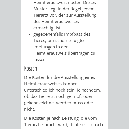
Heimtierausweismuster: Dieses
RENTENABTE
UNTERBRI
Muster liegt in der Regel jedem
Tierarzt vor, der zur Ausstellung
VON
des Heimtierausweises
ermächtigt ist.
OBDACHL
gegebenenfalls Impfpass des
Tieres, um schon erfolgte
UND
Impfungen in den
Heimtierausweis übertragen zu
FLÜCHTLI
lassen
Kosten
EIGENBETRIEB
FEUERWEHR
Die Kosten für die Ausstellung eines
Heimtierausweises können
STADTENTWÄSSE
PERSONAL-
unterschiedlich hoch sein, je nachdem,
ob das Tier erst noch geimpft oder
UND
gekennzeichnet werden muss oder
nicht.
ORGANISAT
Die Kosten je nach Leistung, die vom
Tierarzt erbracht wird, richten sich nach
STADTARCHI