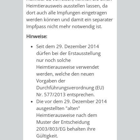
/
Heimtierausweis ausstellen lassen, da
AMT
AMT
DENKMALSCHUTZBEHÖRDE
STÄDTISCHER
dort auch alle Impfungen eingetragen
BEREICH
DEZERNATE
werden können und damit ein separater
FÜR
FÜR
HÄUSER
Impfpass nicht mehr notwendig ist.
DENKMALSCHUTZ
BAURECHT
BILDUNG
Hinweise:
/
GENEHMIGUNGSVERFAHREN
TAG
Seit dem 29. Dezember 2014
UND
UND
LIEGENSCHAFTEN
dürfen bei der Erstausstellung
DES
nur noch solche
DENKMALSCHUTZ
SPORT
Heimtierausweise verwendet
ABWASSERBESEITIGUNG
OFFENEN
werden, welche den neuen
AMT
AMT
Vorgaben der
DENKMALS
ERSCHLIESSUNGSBEITRAG
Durchführungsverordnung (EU)
FÜR
FÜR
Nr. 577/2013 entsprechen.
ANTRAGSVERFAHREN
Die vor dem 29. Dezember 2014
IMMOBILIENWIRT
KULTUR,
ausgestellten "alten"
VERMIETE
Heimtierausweise nach dem
TOURISMUS
STABSSTELLE
HOCHBAU
Muster der Entscheidung
DOCH
2003/803/EG behalten ihre
&
BÄDER
(PLANUNG
Gültigkeit.