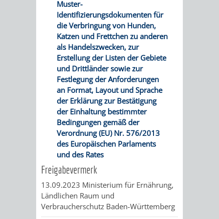
Muster-
FINANZEN
STEUERABTEIL
HEIRATEN
Identifizierungsdokumenten für
die Verbringung von Hunden,
UND
IN
GRUNDSTEUER
Katzen und Frettchen zu anderen
als Handelszwecken, zur
HAUSHALT
WEINHEIM
Erstellung der Listen der Gebiete
STADTKASSE
und Drittländer sowie zur
INFORMATIO
WEINHEIME
Festlegung der Anforderungen
BETEILIGUNGSMA
an Format, Layout und Sprache
DES
KIRCHEN
der Erklärung zur Bestätigung
der Einhaltung bestimmter
STANDESAM
Bedingungen gemäß der
FOTOMOTIV
Verordnung (EU) Nr. 576/2013
des Europäischen Parlaments
-
und des Rates
WEINHEIM
Freigabevermerk
13.09.2023 Ministerium für Ernährung,
ALS
Ländlichen Raum und
Verbraucherschutz Baden-Württemberg
GASTGEBER