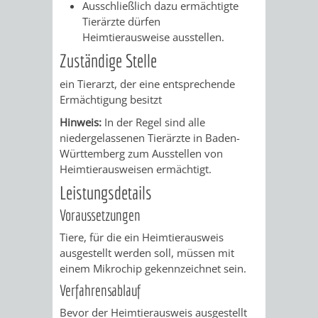
AN
Ausschließlich dazu ermächtigte
WIRTSCHAFT
UND
Tierärzte dürfen
DEINE
Heimtierausweise ausstellen.
BAU)
KULTURBÜR
MUSEUM
Zuständige Stelle
STADT
ein Tierarzt, der eine entsprechende
GEBÄUDEBETRIEB
LIEGENSCHAFT
STADTTOURI
WIRTSCHA
Ermächtigung besitzt
WIEDERVERMIETUNGSPRÄMIE
UND
IMMOBILIENMAN
Hinweis:
In der Regel sind alle
niedergelassenen Tierärzte in Baden-
STADTMAR
Württemberg zum Ausstellen von
Heimtierausweisen ermächtigt.
AMT
AMT
Leistungsdetails
Voraussetzungen
FÜR
FÜR
Tiere, für die ein Heimtierausweis
SOZIALE
STADTENTWI
ausgestellt werden soll, müssen mit
einem Mikrochip gekennzeichnet sein.
ANGELEGENHEITE
AMT
Verfahrensablauf
Bevor der Heimtierausweis ausgestellt
INTEGRATIONSBE
FÜR