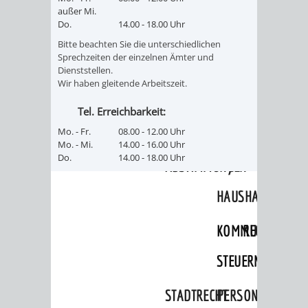
SULZBACH
außer Mi.
Do.
14.00 - 18.00 Uhr
AMTLICHE
AUSSCHREIBUNGE
Bitte beachten Sie die unterschiedlichen
Sprechzeiten der einzelnen Ämter und
BEKANNTMACHUNGEN
INFORMATIONSPF
Dienststellen.
Wir haben gleitende Arbeitszeit.
WAHLEN
STÄDTISCHE
Tel. Erreichbarkeit:
Mo. - Fr.
08.00 - 12.00 Uhr
/
FINANZEN
Mo. - Mi.
14.00 - 16.00 Uhr
Do.
14.00 - 18.00 Uhr
ABSTIMMUNGEN
/
HAUSHALT
KOMMUNALE
RECHNUNGSS
STEUERN
STADTRECHT
PERSONALRAT