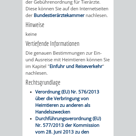
der Gebührenordnung für Tierärzte.
Diese können Sie auf den Internetseiten
PRESSE-
RECHNUNGS
der
Bundestierärztekammer
nachlesen.
Hinweise
UND
REFERAT
keine
ÖFFENTLICHKEITS
DES
Vertiefende Informationen
Die genauen Bestimmungen zur Ein-
ERSTEN
und Ausreise mit Heimtieren können Sie
im Kapitel "
Einfuhr und Reiseverkehr
"
BÜRGERMEIS
nachlesen.
Rechtsgrundlage
REFERAT
STABSSTELL
Verordnung (EU) Nr. 576/2013
DES
RECHT
über die Verbringung von
Heimtieren zu anderen als
OBERBÜRGERMEI
STADTBIBLIO
Handelszwecken
Durchführungsverordnung (EU)
Nr. 577/2013 der Kommission
STADTKÄMMEREI
STANDESAM
vom 28. Juni 2013 zu den