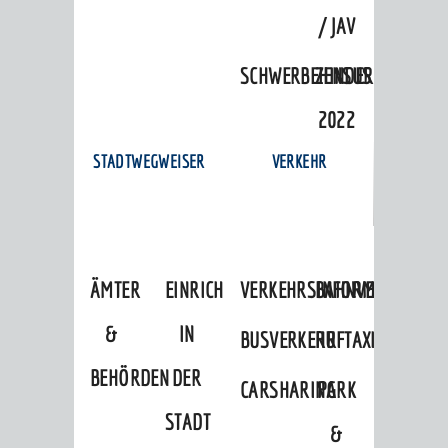
/ JAV
SCHWERBEHINDERTENVERTR
ZENSUS
2022
STADTWEGWEISER
VERKEHR
ÄMTER
EINRICHTUNGEN
VERKEHRSINFORMATIONEN
BAHNVERKEHR
&
IN
BUSVERKEHR
RUFTAXI
BEHÖRDEN
DER
CARSHARING
PARK
STADT
&