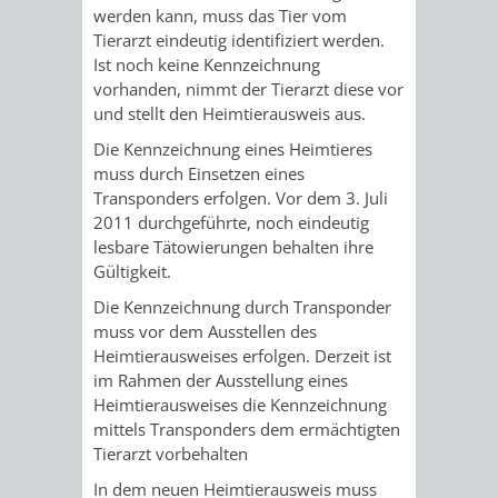
werden kann, muss das Tier vom
Tierarzt eindeutig identifiziert werden.
VERKEHRSA
Ist noch keine Kennzeichnung
vorhanden, nimmt der Tierarzt diese vor
UND
und stellt den Heimtierausweis aus.
GRÜNFLÄCH
Die Kennzeichnung eines Heimtieres
muss durch Einsetzen eines
INFRASTRU
STRASSEN- 
Transponders erfolgen. Vor dem 3. Juli
2011 durchgeführte, noch eindeutig
ND L
lesbare Tätowierungen behalten ihre
Gültigkeit.
ANDSCHAF
Die Kennzeichnung durch Transponder
muss vor dem Ausstellen des
FRIEDHÖFE
BAUBETRI
Heimtierausweises erfolgen. Derzeit ist
im Rahmen der Ausstellung eines
AMT
BÜRGER-
Heimtierausweises die Kennzeichnung
mittels Transponders dem ermächtigten
FÜR
UND
Tierarzt vorbehalten
In dem neuen Heimtierausweis muss