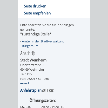
Seite drucken
UMWELT-
VERWALTUNG
Seite empfehlen
UND
HOHENSACH
Bitte beachten Sie die für Ihr Anliegen
KLIMASCHUTZ
genannte:
VERWALTUNG
"zuständige Stelle"
KLIMASCHUTZ
LÜTZELSACH
-
Ämter in der Stadtverwaltung
-
Bürgerbüro
UND
Anschrift
VERWALTUNG
Stadt Weinheim
ENERGIEMANAGE
OBERFLOCKE
Obertorstraße 9
69469 Weinheim
Tel.: 115
VERWALTUNGSSTE
VERWALTUNG
Fax: 06201 / 82 - 268
e-mail
RIPPENWEIER
RITSCHWEIE
Anfahrtsplan
(511
KB
)
VERWALTUNGSSTE
Öffnungszeiten:
Mo. - Fr.
08.00 - 12.00 Uhr