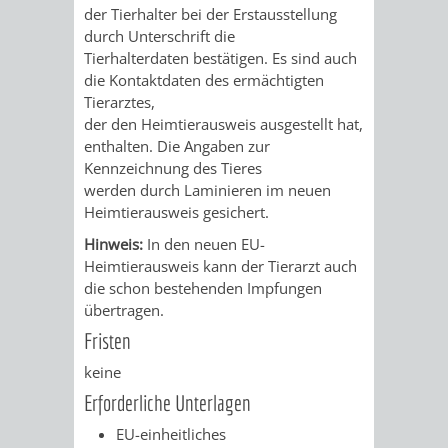
VERMESSUNG,
ORDNUNGSA
der Tierhalter bei der Erstausstellung
durch Unterschrift die
BODENORDNUNG
AUSLÄNDERA
BÜRGERB
Tierhalterdaten bestätigen. Es sind auch
die Kontaktdaten des ermächtigten
UND
Tierarztes,
GEWERBE-
ÖFFENTLI
der den Heimtierausweis ausgestellt hat,
GEOINFORMATIO
enthalten. Die Angaben zur
UND
SICHERHEI
Kennzeichnung des Tieres
werden durch Laminieren im neuen
GESUNDHEIT
ORDNUNG
Heimtierausweis gesichert.
UND
Hinweis:
In den neuen EU-
Heimtierausweis kann der Tierarzt auch
VERKEHR
die schon bestehenden Impfungen
übertragen.
VERKEHRS
BUSSGEL
Fristen
keine
GEMEINDE
AKTUELL
Erforderliche Unterlagen
VERKEHR
EU-einheitliches