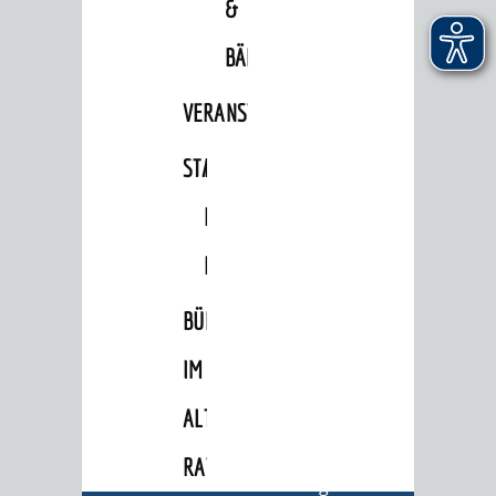
&
Oberbürgermeister
Bürgerinformationssystem
BÄDER
Gemeinderat
VERANSTALTUNGSRÄUME
Ortschaftsräte
STADTHALLE
ROLF-
Ausschüsse und Beiräte
ENGELBRECHT-
Jugendgemeinderat
HAUS
Abgeordnete
Stadtrecht
BÜRGERSAAL
RATHAUS
IM
Bürgermeister / Dezernate
ALTEN
Ämter
RATHAUS
Amtliche Bekanntmachungen