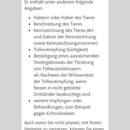
STADTENTWICKLUNG
Er enthält unter anderem folgende
HILFE
TAGESORDNUNG
BERATUNGSERGEBNI
Angaben:
BERATUNGSERGEBNISSE
Halterin oder Halter des Tieres
MENSCHEN
MENSCHEN
/
Beschreibung des Tieres
Kennzeichnung des Tieres
(Art
MIT
MIT
SITZUNGSUNTERLAGEN
und Datum der Kennzeichnung
sowie Kennzeichnungsnummer)
BEHINDERUNG
DEMENZ
UMLEGUNGSAUSSCHUSS
BERATENDE
Tollwutimpfung
(Gültigkeit)
Bestätigung eines ausreichenden
MIGRANTEN
BAUHERREN
AUSSCHÜSSE
Testergebnisses der Titrierung
von Tollwutantikörpern
/
BAUHERRENBERATUNG
GRUNDSTÜCKSWERTERMITTLUNG
BERATUNGSERGEBNISS
als Nachweis der Wirksamkeit
der Tollwutimpfung, wenn
FLÜCHTLINGE
RATHAUS
DENKMALSCHUTZ
VERKAUF
Reisen in nicht gelistete
Drittländer beabsichtigt sind
STÄDTISCHER
weitere Impfungen oder
AUFGABEN
STEUERVORTEILE
Behandlungen
, zum Beispiel
BAUPLÄTZE
gegen Echinokokken
DER
SATZUNGEN
BÜRGERMEISTER
ÄMTER
Auch wenn Sie nicht planen, mit Ihrem
UNTEREN
VERKAUF
Heimtier zu verreisen, können Sie einen
IM