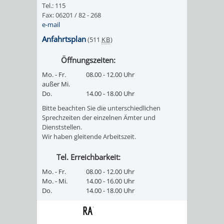
&
Tel.: 115
Fax: 06201 / 82 - 268
BÄDER
e-mail
Anfahrtsplan
(511
KB
)
VERANSTALTUNGSRÄUME
Öffnungszeiten:
STADTHALLE
ROLF-
Mo. - Fr.
08.00 - 12.00 Uhr
außer Mi.
Do.
14.00 - 18.00 Uhr
ENGELBRECHT-
Bitte beachten Sie die unterschiedlichen
Sprechzeiten der einzelnen Ämter und
HAUS
Dienststellen.
Wir haben gleitende Arbeitszeit.
BÜRGERSAAL
Tel. Erreichbarkeit:
IM
Mo. - Fr.
08.00 - 12.00 Uhr
Mo. - Mi.
14.00 - 16.00 Uhr
ALTEN
Do.
14.00 - 18.00 Uhr
RATHAUS