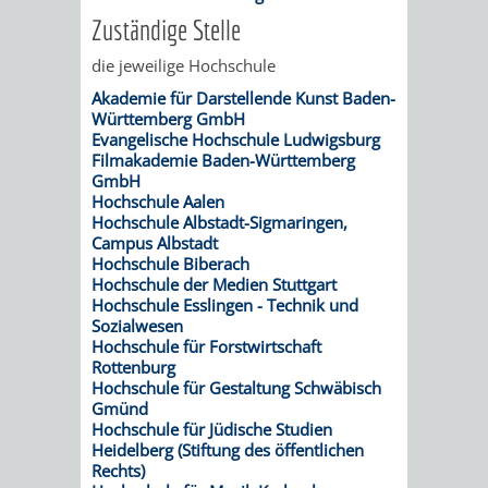
/
Zuständige Stelle
AMT
AMT
DENKMALSCHUTZBEHÖRDE
STÄDTISCHER
BEREICH
die jeweilige Hochschule
DEZERNATE
FÜR
FÜR
HÄUSER
DENKMALSCHUTZ
Akademie für Darstellende Kunst Baden-
Württemberg GmbH
BAURECHT
BILDUNG
/
Evangelische Hochschule Ludwigsburg
GENEHMIGUNGSVERFAHREN
TAG
Filmakademie Baden-Württemberg
UND
UND
GmbH
LIEGENSCHAFTEN
DES
Hochschule Aalen
DENKMALSCHUTZ
SPORT
Hochschule Albstadt-Sigmaringen,
ABWASSERBESEITIGUNG
Campus Albstadt
OFFENEN
Hochschule Biberach
AMT
AMT
Hochschule der Medien Stuttgart
DENKMALS
ERSCHLIESSUNGSBEITRAG
Hochschule Esslingen - Technik und
FÜR
FÜR
Sozialwesen
ANTRAGSVERFAHREN
Hochschule für Forstwirtschaft
Rottenburg
IMMOBILIENWIRT
KULTUR,
Hochschule für Gestaltung Schwäbisch
VERMIETE
Gmünd
TOURISMUS
STABSSTELLE
HOCHBAU
Hochschule für Jüdische Studien
DOCH
Heidelberg (Stiftung des öffentlichen
&
BÄDER
(PLANUNG
Rechts)