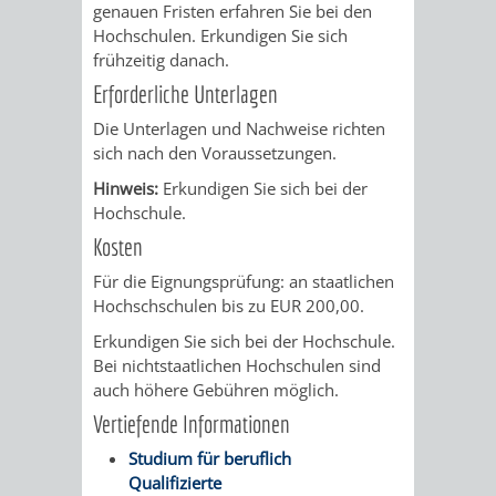
genauen Fristen erfahren Sie bei den
FRIEDHÖFE
KIRCHEN
RIDE
Hochschulen. Erkundigen Sie sich
frühzeitig danach.
BESTATTUNGSMÖGLICHKEITEN
HAUPTFRIEDHOF
KULTUREINRICHTUNGEN
PARKEN
RADFAHREN
Erforderliche Unterlagen
WEINHEIM
Die Unterlagen und Nachweise richten
THEATER
MUSEUM
APP
VRNNEXTBIKE
sich nach den Voraussetzungen.
FRIEDHÖFE
FRIEDHOF
Hinweis:
Erkundigen Sie sich bei der
VERANSTALTUNGEN
KINDER
EASYPARKEN
VERKEHRSPLANU
Hochschule.
HOHENSACHSEN
LÜTZELSACHSEN
IM
Kosten
STADTPLAN /
GEOPORTAL
Für die Eignungsprüfung: an staatlichen
FRIEDHOF
FRIEDHOF
MUSEUM
Hochschschulen bis zu EUR 200,00.
OBERFLOCKENBACH
RIPPENWEIER-
Erkundigen Sie sich bei der Hochschule.
STADTBIBLIOTHEK
KINO
Bei nichtstaatlichen Hochschulen sind
HEILIGKREUZ
auch höhere Gebühren möglich.
A
AUSLEIHE
VERANSTALTER
Vertiefende Informationen
FRIEDHOF
BIS
MEDIENANGEBOTE
VERANSTALTUNGSRÄUME
Studium für beruflich
Qualifizierte
SULZBACH