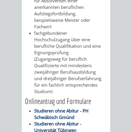
STADTENTWICKLUNG
für Absolventen einer
HILFE
TAGESORDNUNG
BERATUNGSERGEBNI
anerkannten beruflichen
Aufstiegsfortbildung,
BERATUNGSERGEBNISSE
MENSCHEN
MENSCHEN
/
beispielsweise Meister oder
Fachwirt
MIT
MIT
SITZUNGSUNTERLAGEN
fachgebundener
Hochschulzugang über eine
BEHINDERUNG
DEMENZ
berufliche Qualifikation und eine
UMLEGUNGSAUSSCHUSS
BERATENDE
Eignungsprüfung
(Zugangsweg für beruflich
MIGRANTEN
BAUHERREN
AUSSCHÜSSE
Qualifizierte mit mindestens
zweijähriger Berufsausbildung
/
BAUHERRENBERATUNG
GRUNDSTÜCKSWERTERMITTLUNG
BERATUNGSERGEBNISS
und dreijähriger Berufserfahrung
für ein fachlich entsprechendes
FLÜCHTLINGE
RATHAUS
DENKMALSCHUTZ
VERKAUF
Studium)
Onlineantrag und Formulare
STÄDTISCHER
AUFGABEN
STEUERVORTEILE
Studieren ohne Abitur - PH
BAUPLÄTZE
DER
Schwäbisch Gmünd
SATZUNGEN
Studieren ohne Abitur -
BÜRGERMEISTER
ÄMTER
UNTEREN
VERKAUF
Universität Tübingen
IM