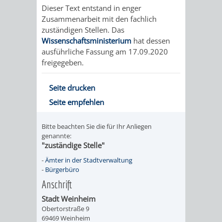
Dieser Text entstand in enger
VERMIETUNG
/
JÜDISCHE
Zusammenarbeit mit den fachlich
zuständigen Stellen. Das
VON
FAMILIENFORSCHUNG
SPUREN
Wissenschaftsministerium
hat dessen
ausführliche Fassung am 17.09.2020
RÄUMEN
IN
freigegeben.
WEINHEIM
Seite drucken
Seite empfehlen
KRIEGERDENKMAL
Bitte beachten Sie die für Ihr Anliegen
NOTRUFNUMMERN
PARTEIEN
genannte:
"zuständige Stelle"
UND
SOZIALE
-
Ämter in der Stadtverwaltung
-
Bürgerbüro
NOTDIENSTE
EINRICHTUNGEN
Anschrift
Stadt Weinheim
SPIELPLÄTZE
SPORTSTÄTTEN
Obertorstraße 9
69469 Weinheim