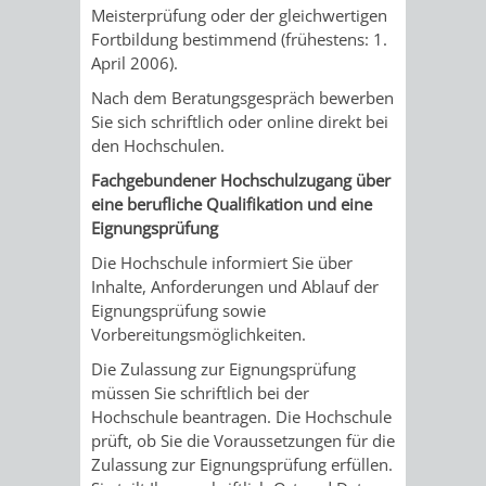
SULZBACH
Meisterprüfung oder der gleichwertigen
Fortbildung bestimmend (frühestens: 1.
AMTLICHE
AUSSCHREIBUNGE
April 2006).
Nach dem Beratungsgespräch bewerben
BEKANNTMACHUNGEN
INFORMATIONSPF
Sie sich schriftlich oder
online
direkt bei
den Hochschulen.
WAHLEN
STÄDTISCHE
Fachgebundener Hochschulzugang über
eine berufliche Qualifikation und eine
/
FINANZEN
Eignungsprüfung
ABSTIMMUNGEN
/
Die Hochschule informiert Sie über
Inhalte, Anforderungen und Ablauf der
HAUSHALT
Eignungsprüfung sowie
Vorbereitungsmöglichkeiten.
KOMMUNALE
RECHNUNGSS
Die Zulassung zur Eignungsprüfung
müssen Sie schriftlich bei der
STEUERN
Hochschule beantragen.
Die Hochschule
prüft, ob Sie die Voraussetzungen für die
STADTRECHT
PERSONALRAT
Zulassung zur Eignungsprüfung erfüllen.