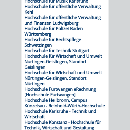
Hochschule für Musik Karlsruhe
AN
WIRTSCHAFT
Hochschule für öffentliche Verwaltung
UND
Kehl
DEINE
Hochschule für öffentliche Verwaltung
BAU)
KULTURBÜR
MUSEUM
und Finanzen Ludwigsburg
STADT
Hochschule für Polizei Baden-
Württemberg
GEBÄUDEBETRIEB
LIEGENSCHAFT
STADTTOURI
WIRTSCHA
Hochschule für Rechtspflege
WIEDERVERMIETUNGSPRÄMIE
Schwetzingen
UND
IMMOBILIENMAN
Hochschule für Technik Stuttgart
Hochschule für Wirtschaft und Umwelt
STADTMAR
Nürtingen-Geislingen, Standort
Geislingen
Hochschule für Wirtschaft und Umwelt
AMT
AMT
Nürtingen-Geislingen, Standort
Nürtingen
FÜR
FÜR
Hochschule Furtwangen eRechnung
[Hochschule Furtwangen]
Hochschule Heilbronn, Campus
SOZIALE
STADTENTWI
Künzelsau - Reinhold-Würth-Hochschule
Hochschule Karlsruhe - Technik und
ANGELEGENHEITE
AMT
Wirtschaft
Hochschule Konstanz - Hochschule für
Technik, Wirtschaft und Gestaltung
INTEGRATIONSBE
FÜR