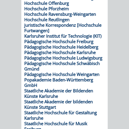
Hochschule Offenburg
Hochschule Pforzheim
VERKEHRSA
Hochschule Ravensburg-Weingarten
Hochschule Reutlingen
UND
juristische Korrespondenz [Hochschule
Furtwangen]
Karlsruher Institut für Technologie (KIT)
GRÜNFLÄCH
Pädagogische Hochschule Freiburg
Pädagogische Hochschule Heidelberg
INFRASTRU
STRASSEN- 
Pädagogische Hochschule Karlsruhe
Pädagogische Hochschule Ludwigsburg
ND L
Pädagogische Hochschule Schwäbisch
Gmünd
Pädagogische Hochschule Weingarten
ANDSCHAF
Popakademie Baden-Württemberg
GmbH
FRIEDHÖFE
BAUBETRI
Staatliche Akademie der Bildenden
Künste Karlsruhe
Staatliche Akademie der bildenden
AMT
BÜRGER-
Künste Stuttgart
Staatliche Hochschule für Gestaltung
FÜR
UND
Karlsruhe
Staatliche Hochschule für Musik
Freiburg