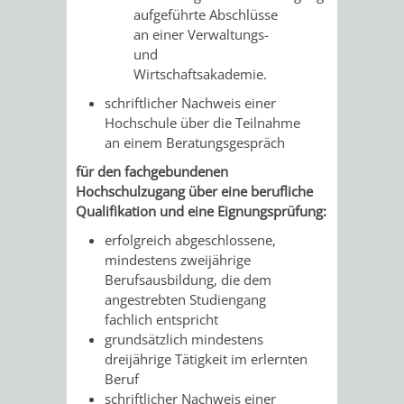
aufgeführte Abschlüsse
an einer Verwaltungs-
PRESSE-
RECHNUNGS
und
Wirtschaftsakademie.
UND
REFERAT
schriftlicher Nachweis einer
ÖFFENTLICHKEITS
DES
Hochschule über die Teilnahme
an einem Beratungsgespräch
ERSTEN
für den fachgebundenen
Hochschulzugang über eine berufliche
BÜRGERMEIS
Qualifikation und eine Eignungsprüfung:
erfolgreich abgeschlossene,
REFERAT
STABSSTELL
mindestens zweijährige
Berufsausbildung, die dem
DES
RECHT
angestrebten Studiengang
fachlich entspricht
OBERBÜRGERMEI
STADTBIBLIO
grundsätzlich mindestens
dreijährige Tätigkeit im erlernten
STADTKÄMMEREI
STANDESAM
Beruf
schriftlicher Nachweis einer