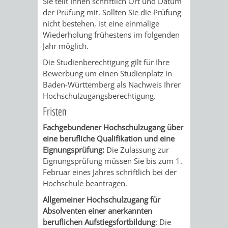
Sie teilt Ihnen schriftlich Ort und Datum
/ JAV
der Prüfung mit.
Sollten Sie die Prüfung
nicht bestehen, ist eine einmalige
Wiederholung frühestens im folgenden
SCHWERBEHINDERTENVERTR
ZENSUS
Jahr möglich.
2022
Die Studienberechtigung gilt für Ihre
Bewerbung um einen Studienplatz in
STADTWEGWEISER
VERKEHR
Baden-Württemberg als Nachweis Ihrer
Hochschulzugangsberechtigung.
Fristen
Fachgebundener Hochschulzugang über
eine berufliche Qualifikation und eine
ÄMTER
EINRICHTUNGEN
VERKEHRSINFORMATIONEN
BAHNVERKEHR
Eignungsprüfung:
Die Zulassung zur
Eignungsprüfung müssen Sie bis zum 1.
&
IN
BUSVERKEHR
RUFTAXI
Februar eines Jahres schriftlich bei der
Hochschule beantragen.
BEHÖRDEN
DER
CARSHARING
PARK
Allgemeiner Hochschulzugang für
Absolventen einer anerkannten
STADT
&
beruflichen Aufstiegsfortbildung
: Die