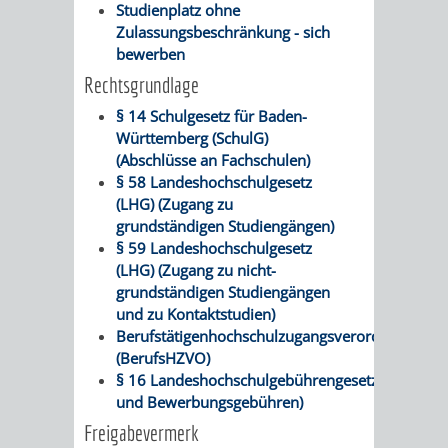
Z
Studienplatz ohne
ONLINE-
STADTHALLE
ROLF-
Zulassungsbeschränkung - sich
bewerben
KATALOG
ENGELBRECHT-
Rechtsgrundlage
HAUS
VERANSTALTUNGEN
AUSBILDUNG
§ 14 Schulgesetz für Baden-
Württemberg (SchulG)
&
BÜRGERSAAL
(Abschlüsse an Fachschulen)
§ 58 Landeshochschulgesetz
PRAKTIKA
IM
(LHG) (Zugang zu
grundständigen Studiengängen)
ALTEN
LEIHVERKEHR
SERVICE
§ 59 Landeshochschulgesetz
(LHG) (Zugang zu nicht-
RATHAUS
DER
FÜR
grundständigen Studiengängen
und zu Kontaktstudien)
BIBLIOTHEK
LEHRER/INNEN
STADTARCHIV
Berufstätigenhochschulzugangsverordnung
(BerufsHZVO)
&
§ 16 Landeshochschulgebührengesetz (LHGebG) 
BENUTZUNG
BESTANDSÜBERSICHT
und Bewerbungsgebühren)
ERZIEHER/INNEN
Freigabevermerk
MELDEKARTEI
VERÖFFENTLICHUNGEN