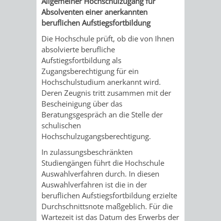
Allgemeiner Hochschulzugang für
Absolventen einer anerkannten
UMWELT-
VERWALTUNG
beruflichen Aufstiegsfortbildung
UND
HOHENSACH
Die Hochschule prüft, ob die von Ihnen
absolvierte berufliche
KLIMASCHUTZ
Aufstiegsfortbildung als
VERWALTUNG
Zugangsberechtigung für ein
Hochschulstudium anerkannt wird.
KLIMASCHUTZ
LÜTZELSACH
Deren Zeugnis tritt zusammen mit der
Bescheinigung über das
UND
VERWALTUNG
Beratungsgespräch an die Stelle der
schulischen
ENERGIEMANAGE
OBERFLOCKE
Hochschulzugangsberechtigung.
In zulassungsbeschränkten
VERWALTUNGSSTE
VERWALTUNG
Studiengängen führt die Hochschule
Auswahlverfahren durch. In diesen
RIPPENWEIER
RITSCHWEIE
Auswahlverfahren ist die in der
beruflichen
Aufstiegsf
ortbildung erzielte
VERWALTUNGSSTE
Durchschnittsnote maßgeblich. Für die
Wartezeit ist das Datum des Erwerbs der