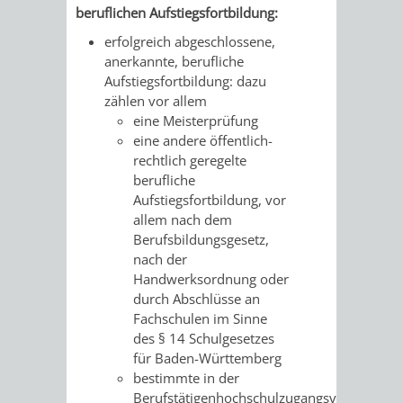
beruflichen Aufstiegsfortbildung:
RENTENABTE
UNTERBRI
erfolgreich abgeschlossene,
anerkannte, berufliche
VON
Aufstiegsfortbildung
: dazu
zählen
vor allem
OBDACHL
eine Meisterprüfung
eine andere öffentlich-
UND
rechtlich geregelte
berufliche
FLÜCHTLI
Aufstiegsfortbildung, vor
allem nach dem
EIGENBETRIEB
FEUERWEHR
Berufsbildungsgesetz,
nach der
STADTENTWÄSSE
PERSONAL-
Handwerksordnung oder
durch Abschlüsse an
UND
Fachschulen im Sinne
des § 14 Schulgesetzes
ORGANISAT
für Baden-Württemberg
bestimmte in der
STADTARCHI
Berufstätigenhochschulzugangsverordnung