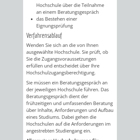
Hochschule über die Teilnahme
FINANZEN
STEUERABTEIL
HEIRATEN
an einem Beratungsgespräch
das Bestehen einer
UND
IN
GRUNDSTEUER
Eignungsprüfung
HAUSHALT
WEINHEIM
Verfahrensablauf
STADTKASSE
Wenden Sie sich an die von Ihnen
INFORMATIO
WEINHEIME
ausgewählte Hochschule. Sie prüft, ob
BETEILIGUNGSMA
Sie die Zugangsvoraussetzungen
DES
KIRCHEN
erfüllen und entscheidet über Ihre
Hochschulzugangsberechtigung.
STANDESAM
FOTOMOTIV
Sie müssen ein Beratungsgespräch an
der jeweiligen Hochschule führen. Das
-
Beratungsgespräch dient der
frühzeitigen und umfassenden Beratung
WEINHEIM
über Inhalte, Anforderungen und Aufbau
eines Studiums. Dabei gehen die
ALS
Hochschulen auf die Anforderungen im
angestrebten Studiengang ein.
GASTGEBER