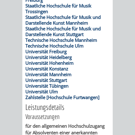
VERMESSUNG,
ORDNUNGSA
Staatliche Hochschule für Musik
Trossingen
BODENORDNUNG
AUSLÄNDERA
BÜRGERB
Staatliche Hochschule für Musik und
Darstellende Kunst Mannheim
UND
Staatliche Hochschule für Musik und
GEWERBE-
ÖFFENTLI
Darstellende Kunst Stuttgart
Technische Hochschule Mannheim
GEOINFORMATIO
UND
SICHERHEI
Technische Hochschule Ulm
Universität Freiburg
Universität Heidelberg
GESUNDHEIT
ORDNUNG
Universität Hohenheim
Universität Konstanz
UND
Universität Mannheim
Universität Stuttgart
VERKEHR
Universität Tübingen
Universität Ulm
Zahlstelle [Hochschule Furtwangen]
VERKEHRS
BUSSGEL
Leistungsdetails
GEMEINDE
AKTUELL
Voraussetzungen
für den allgemeinen Hochschulzugang
VERKEHR
für Absolventen einer anerkannten