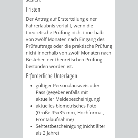
AN
WIRTSCHAFT
Fristen
UND
DEINE
Der Antrag auf Ersterteilung einer
BAU)
KULTURBÜR
MUSEUM
Fahrerlaubnis verfällt, wenn die
STADT
theoretische Prüfung nicht innerhalb
GEBÄUDEBETRIEB
LIEGENSCHAFT
STADTTOURI
WIRTSCHA
von zwölf Monaten nach Eingang des
WIEDERVERMIETUNGSPRÄMIE
Prüfauftrags oder die praktische Prüfung
UND
nicht innerhalb von zwölf Monaten nach
IMMOBILIENMAN
Bestehen der theoretischen Prüfung
STADTMAR
bestanden worden ist.
Erforderliche Unterlagen
AMT
AMT
gültiger Personalausweis oder
Pass (gegebenenfalls mit
FÜR
FÜR
aktueller Meldebescheinigung)
aktuelles biometrisches Foto
SOZIALE
STADTENTWI
(Größe 45x35 mm, Hochformat,
Frontalaufnahme)
ANGELEGENHEITE
AMT
Sehtestbescheinigung (nicht älter
als 2 Jahre)
INTEGRATIONSBE
FÜR