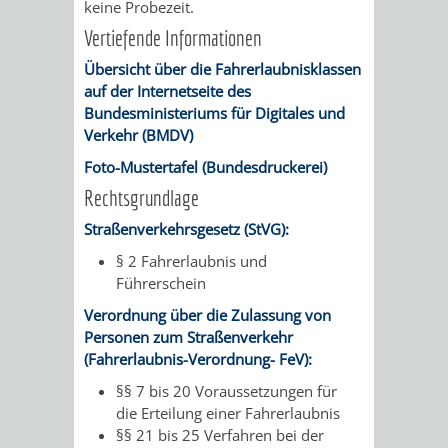
VERMESSUNG,
ORDNUNGSA
keine Probezeit.
Vertiefende Informationen
BODENORDNUNG
AUSLÄNDERA
BÜRGERB
Übersicht über die Fahrerlaubnisklassen
auf der Internetseite des
UND
GEWERBE-
ÖFFENTLI
Bundesministeriums für Digitales und
Verkehr (BMDV)
GEOINFORMATIO
UND
SICHERHEI
Foto-Mustertafel (Bundesdruckerei)
GESUNDHEIT
ORDNUNG
Rechtsgrundlage
Straßenverkehrsgesetz (StVG):
UND
§ 2 Fahrerlaubnis und
VERKEHR
Führerschein
Verordnung über die Zulassung von
VERKEHRS
BUSSGEL
Personen zum Straßenverkehr
(Fahrerlaubnis-Verordnung- FeV):
GEMEINDE
AKTUELL
§§ 7 bis 20 Voraussetzungen für
die Erteilung einer Fahrerlaubnis
VERKEHR
§§ 21 bis 25 Verfahren bei der