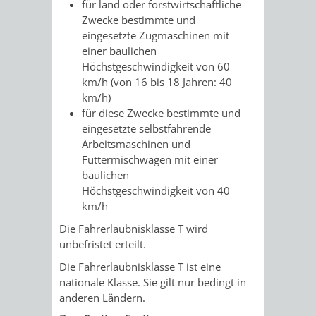
STADTENTWICKLUNG
für land oder forstwirtschaftliche
HILFE
TAGESORDNUNG
BERATUNGSERGEBNI
Zwecke bestimmte und
eingesetzte Zugmaschinen mit
BERATUNGSERGEBNISSE
MENSCHEN
MENSCHEN
/
einer baulichen
Höchstgeschwindigkeit von 60
MIT
MIT
SITZUNGSUNTERLAGEN
km/h (von 16 bis 18 Jahren: 40
km/h)
BEHINDERUNG
DEMENZ
UMLEGUNGSAUSSCHUSS
BERATENDE
für diese Zwecke bestimmte und
eingesetzte selbstfahrende
MIGRANTEN
BAUHERREN
AUSSCHÜSSE
Arbeitsmaschinen und
Futtermischwagen mit einer
/
baulichen
BAUHERRENBERATUNG
GRUNDSTÜCKSWERTERMITTLUNG
BERATUNGSERGEBNISS
Höchstgeschwindigkeit von 40
FLÜCHTLINGE
km/h
RATHAUS
DENKMALSCHUTZ
VERKAUF
Die Fahrerlaubnisklasse T wird
STÄDTISCHER
unbefristet erteilt.
AUFGABEN
STEUERVORTEILE
Die Fahrerlaubnisklasse T ist eine
BAUPLÄTZE
DER
nationale Klasse. Sie gilt nur bedingt in
SATZUNGEN
BÜRGERMEISTER
ÄMTER
anderen Ländern.
UNTEREN
VERKAUF
IM