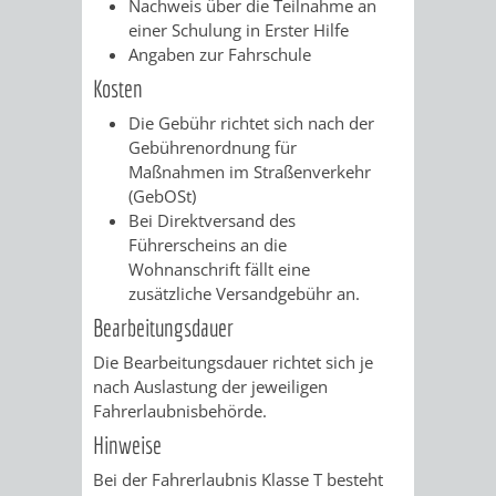
Nachweis über die Teilnahme an
einer Schulung in Erster Hilfe
VERKEHRSA
Angaben zur Fahrschule
Kosten
UND
Die Gebühr richtet sich nach der
GRÜNFLÄCH
Gebührenordnung für
Maßnahmen im Straßenverkehr
INFRASTRU
STRASSEN- 
(GebOSt)
Bei Direktversand des
ND L
Führerscheins an die
Wohnanschrift fällt eine
ANDSCHAF
zusätzliche Versandgebühr an.
Bearbeitungsdauer
FRIEDHÖFE
BAUBETRI
Die Bearbeitungsdauer richtet sich je
nach Auslastung der jeweiligen
AMT
BÜRGER-
Fahrerlaubnisbehörde.
Hinweise
FÜR
UND
Bei der Fahrerlaubnis Klasse T besteht