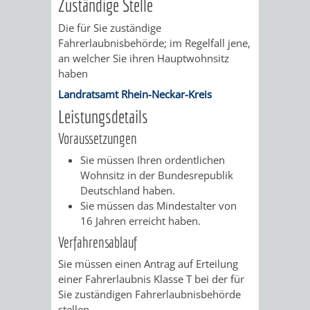
Zuständige Stelle
/
AMT
AMT
DENKMALSCHUTZBEHÖRDE
STÄDTISCHER
Die für Sie zuständige
BEREICH
DEZERNATE
Fahrerlaubnisbehörde; im Regelfall jene,
FÜR
FÜR
HÄUSER
an welcher Sie ihren Hauptwohnsitz
DENKMALSCHUTZ
haben
BAURECHT
BILDUNG
/
GENEHMIGUNGSVERFAHREN
TAG
Landratsamt Rhein-Neckar-Kreis
UND
UND
Leistungsdetails
LIEGENSCHAFTEN
DES
Voraussetzungen
DENKMALSCHUTZ
SPORT
ABWASSERBESEITIGUNG
OFFENEN
Sie müssen Ihren ordentlichen
AMT
AMT
Wohnsitz in der Bundesrepublik
DENKMALS
ERSCHLIESSUNGSBEITRAG
Deutschland haben.
FÜR
FÜR
Sie müssen das Mindestalter von
ANTRAGSVERFAHREN
16 Jahren erreicht haben.
IMMOBILIENWIRT
KULTUR,
Verfahrensablauf
VERMIETE
Sie müssen einen Antrag auf Erteilung
TOURISMUS
STABSSTELLE
HOCHBAU
einer Fahrerlaubnis Klasse T bei der für
DOCH
Sie zuständigen Fahrerlaubnisbehörde
&
BÄDER
(PLANUNG
stellen.