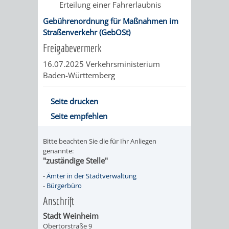
Erteilung einer Fahrerlaubnis
RENTENABTE
UNTERBRI
Gebührenordnung für Maßnahmen im
Straßenverkehr (GebOSt)
VON
Freigabevermerk
OBDACHL
16.07.2025 Verkehrsministerium
Baden-Württemberg
UND
Seite drucken
FLÜCHTLI
Seite empfehlen
EIGENBETRIEB
FEUERWEHR
Bitte beachten Sie die für Ihr Anliegen
STADTENTWÄSSE
genannte:
PERSONAL-
"zuständige Stelle"
-
Ämter in der Stadtverwaltung
UND
-
Bürgerbüro
ORGANISAT
Anschrift
Stadt Weinheim
STADTARCHI
Obertorstraße 9