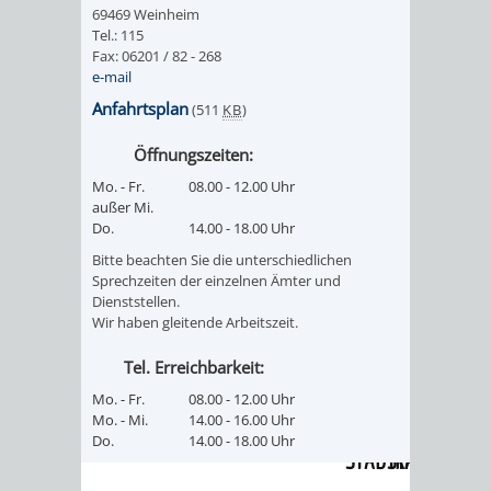
69469 Weinheim
Tel.: 115
PRESSE-
RECHNUNGS
Fax: 06201 / 82 - 268
e-mail
UND
REFERAT
Anfahrtsplan
(511
KB
)
ÖFFENTLICHKEITS
DES
Öffnungszeiten:
Mo. - Fr.
08.00 - 12.00 Uhr
ERSTEN
außer Mi.
Do.
14.00 - 18.00 Uhr
BÜRGERMEIS
Bitte beachten Sie die unterschiedlichen
Sprechzeiten der einzelnen Ämter und
REFERAT
STABSSTELL
Dienststellen.
Wir haben gleitende Arbeitszeit.
DES
RECHT
Tel. Erreichbarkeit:
OBERBÜRGERMEI
Mo. - Fr.
08.00 - 12.00 Uhr
STADTBIBLIO
Mo. - Mi.
14.00 - 16.00 Uhr
Do.
14.00 - 18.00 Uhr
STADTKÄMMEREI
STANDESAM