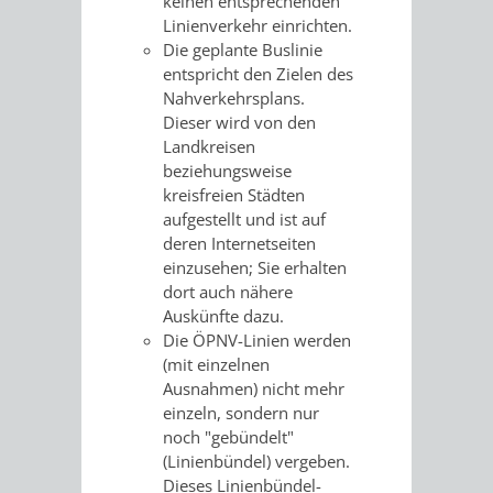
ke
i
nen entsprechenden
Linienverkehr einric
h
ten.
RENTENABTE
UNTERBRI
Die geplante Buslinie
entspricht den Zielen des
VON
Nahverkehrsplans.
Dieser wird von den
OBDACHL
Landkreisen
beziehungsweise
UND
kreisfreien Städten
aufgestellt und ist auf
FLÜCHTLI
deren Internetseiten
einzusehen; Sie erhalten
EIGENBETRIEB
FEUERWEHR
dort auch nähere
Auskünfte dazu.
STADTENTWÄSSE
PERSONAL-
Die ÖPNV-Linien werden
(mit einzelnen
UND
Ausnahmen) nicht mehr
einzeln, sondern nur
ORGANISAT
noch "gebündelt"
(Linienbündel) vergeben.
STADTARCHI
Dieses Linienbündel-