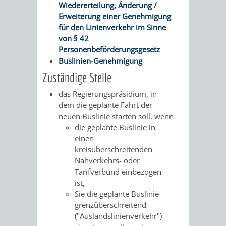
Wiedererteilung, Änderung /
/
AMT
AMT
Erweiterung einer Genehmigung
DENKMALSCHUTZBEHÖRDE
STÄDTISCHER
BEREICH
für den Linienverkehr im Sinne
DEZERNATE
FÜR
FÜR
von § 42
HÄUSER
DENKMALSCHUTZ
Personenbeförderungsgesetz
BAURECHT
BILDUNG
Buslinien-Genehmigung
/
GENEHMIGUNGSVERFAHREN
TAG
Zuständige Stelle
UND
UND
LIEGENSCHAFTEN
DES
das Regierungspräsidium, in
DENKMALSCHUTZ
SPORT
dem die geplante Fahrt der
ABWASSERBESEITIGUNG
OFFENEN
neuen Buslinie starten soll, wenn
AMT
AMT
die geplante Buslinie in
DENKMALS
ERSCHLIESSUNGSBEITRAG
einen
FÜR
FÜR
kreisüberschreitenden
ANTRAGSVERFAHREN
Nahverkehrs- oder
IMMOBILIENWIRT
KULTUR,
Tarifverbund einbezogen
ist,
VERMIETE
TOURISMUS
Sie die geplante Buslinie
STABSSTELLE
HOCHBAU
grenzüberschreitend
DOCH
&
("Auslandslinienverkehr")
BÄDER
(PLANUNG