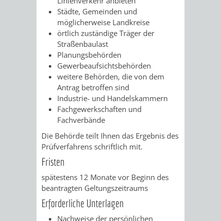
Linienverkehr anbieten
FINANZEN
STEUERABTEIL
HEIRATEN
Städte, Gemeinden und
möglicherweise Landkreise
UND
IN
örtlich zuständige Träger der
GRUNDSTEUER
Straßenbaulast
HAUSHALT
WEINHEIM
Planungsbehörden
STADTKASSE
Gewerbeaufsichtsbehörden
weitere Behörden, die von dem
INFORMATIO
WEINHEIME
BETEILIGUNGSMA
Antrag betroffen sind
Industrie- und Handelskammern
DES
KIRCHEN
Fachgewerkschaften und
Fachverbände
STANDESAM
FOTOMOTIV
Die Behörde teilt Ihnen das Ergebnis des
-
Prüfverfahrens schriftlich mit.
Fristen
WEINHEIM
spätestens 12 Monate vor Beginn des
beantragten Geltungszeitraums
ALS
Erforderliche Unterlagen
GASTGEBER
Nachweise der persönlichen