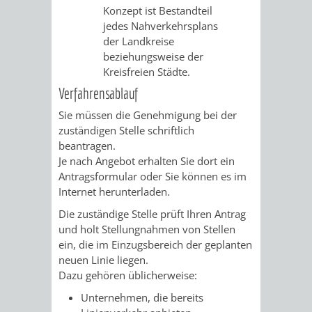
Konzept ist Bestandteil
jedes Nahverkehrsplans
PRESSE-
RECHNUNGS
der Landkreise
beziehungsweise der
UND
REFERAT
Kreisfreien Städte.
ÖFFENTLICHKEITS
Verfahrensablauf
DES
Sie müssen die Genehmigung bei der
ERSTEN
zuständigen Stelle schriftlich
beantragen.
BÜRGERMEIS
Je nach Angebot erhalten Sie dort ein
Antragsformular oder Sie können es im
REFERAT
STABSSTELL
Internet herunterladen.
Die zuständige Stelle prüft Ihren Antrag
DES
RECHT
und holt Stellungnahmen von Stellen
ein, die im Einzugsbereich der geplanten
OBERBÜRGERMEI
STADTBIBLIO
neuen Linie liegen.
Dazu gehören üblicherweise:
STADTKÄMMEREI
STANDESAM
Unternehmen, die bereits