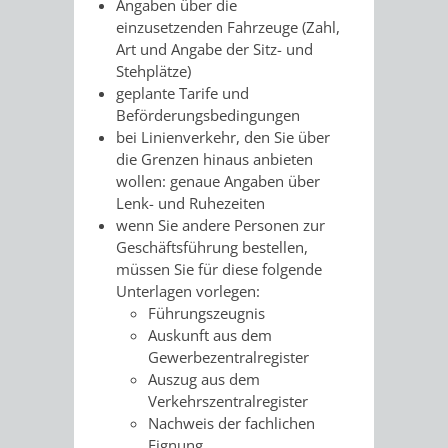
Angaben über die
VERMIETUNG
einzusetzenden Fahrzeuge (Zahl,
/
JÜDISCHE
Art und Angabe der Sitz- und
VON
Stehplätze)
FAMILIENFORSCHUNG
SPUREN
geplante Tarife und
RÄUMEN
Beförderungsbedingungen
IN
bei Linienverkehr, den Sie über
die Grenzen hinaus anbieten
WEINHEIM
wollen: genaue Angaben über
Lenk- und Ruhezeiten
KRIEGERDENKMAL
wenn Sie andere Personen zur
Geschäftsführung bestellen,
NOTRUFNUMMERN
PARTEIEN
müssen Sie für diese folgende
Unterlagen vorlegen:
UND
Führungszeugnis
SOZIALE
Auskunft aus dem
NOTDIENSTE
Gewerbezentralregister
EINRICHTUNGEN
Auszug aus dem
Verkehrszentralregister
SPIELPLÄTZE
SPORTSTÄTTEN
Nachweis der fachlichen
Eignung