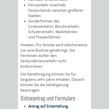
STADTENTWICKLUNG
HILFE
TAGESORDNUNG
BERATUNGSERGEBNI
Fernverkehr innerhalb
Deutschlands zwischen größeren
BERATUNGSERGEBNISSE
MENSCHEN
MENSCHEN
/
Städten
Sonderformen des
MIT
MIT
SITZUNGSUNTERLAGEN
Linienverkehrs: Berufsverkehr,
Schülerverkehr, Marktfahrten
BEHINDERUNG
DEMENZ
und Theaterfahrten
UMLEGUNGSAUSSCHUSS
BERATENDE
Hinweis:
Pro Strecke wird üblicherweise
MIGRANTEN
BAUHERREN
AUSSCHÜSSE
nur eine Buslinie gene
h
migt. Die
Fernlinien dürfen den
/
Verbundlinienverkehr nicht
BAUHERRENBERATUNG
GRUNDSTÜCKSWERTERMITTLUNG
BERATUNGSERGEBNISS
konkurrieren.
FLÜCHTLINGE
RATHAUS
DENKMALSCHUTZ
VERKAUF
Die Genehmigung können Sie für
längstens zehn Jahre erhalten. Danach
STÄDTISCHER
können Sie die Verlängerung
AUFGABEN
STEUERVORTEILE
beantragen.
BAUPLÄTZE
DER
Onlineantrag und Formulare
SATZUNGEN
BÜRGERMEISTER
ÄMTER
Antrag auf Ersterteilung,
UNTEREN
VERKAUF
IM