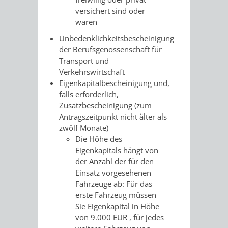
versichert sind oder
/ JAV
waren
SCHWERBEHINDERTENVERTR
ZENSUS
Unbedenklichkeitsbescheinigung
der Berufsgenossenschaft für
2022
Transport und
Verkehrswirtschaft
STADTWEGWEISER
VERKEHR
Eigenkapitalbescheinigung und,
falls erforderlich,
Zusatzbescheinigung (zum
Antragszeitpunkt nicht älter als
zwölf Monate)
Die Höhe des
ÄMTER
EINRICHTUNGEN
VERKEHRSINFORMATIONEN
BAHNVERKEHR
Eigenkapitals hängt von
der Anzahl der für den
&
IN
BUSVERKEHR
RUFTAXI
Einsatz vorgesehenen
Fahrzeuge ab: Für das
BEHÖRDEN
DER
erste Fahrzeug müssen
CARSHARING
PARK
Sie Eigenkapital in Höhe
STADT
von 9.000 EUR , für jedes
&