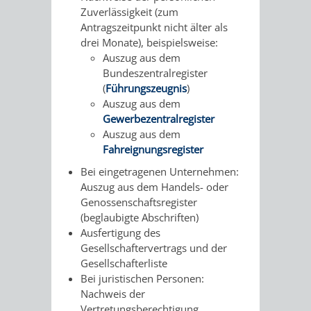
Zuverlässigkeit (zum
UMWELT-
VERWALTUNG
Antragszeitpunkt nicht älter als
drei Monate), beispielsweise:
UND
HOHENSACH
Auszug aus dem
Bundeszentralregister
KLIMASCHUTZ
VERWALTUNG
(
Führungszeugnis
)
Auszug aus dem
KLIMASCHUTZ
LÜTZELSACH
Gewerbezentralregister
Auszug aus dem
UND
Fahreignungsregister
VERWALTUNG
Bei eingetragenen Unternehmen:
ENERGIEMANAGE
OBERFLOCKE
Auszug aus dem Handels- oder
Genossenschaftsregister
VERWALTUNGSSTE
VERWALTUNG
(beglaubigte Abschriften)
Ausfertigung des
RIPPENWEIER
RITSCHWEIE
Gesellschaftervertrags und der
Gesellschafterliste
Bei juristischen Personen:
VERWALTUNGSSTE
Nachweis der
Vertretungsberechtigung