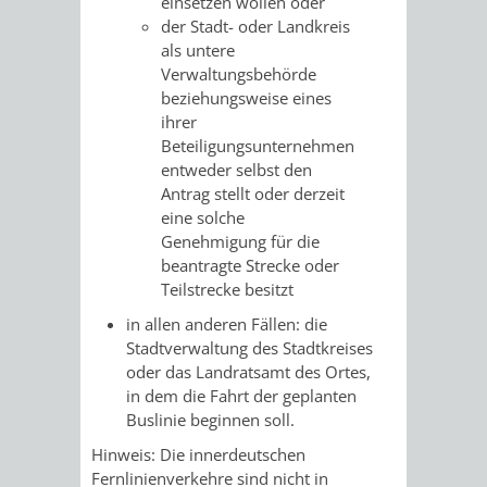
einsetzen wollen oder
AN
WIRTSCHAFT
der Stadt- oder Landkreis
UND
als untere
DEINE
Verwaltungsbehörde
BAU)
KULTURBÜR
MUSEUM
beziehungsweise eines
STADT
ihrer
GEBÄUDEBETRIEB
LIEGENSCHAFT
STADTTOURI
WIRTSCHA
Beteiligungsunternehmen
WIEDERVERMIETUNGSPRÄMIE
entweder selbst den
UND
IMMOBILIENMAN
Antrag stellt oder derzeit
eine solche
STADTMAR
Genehmigung für die
beantragte Strecke oder
AMT
AMT
Teilstrecke besitzt
in allen anderen Fällen: die
FÜR
FÜR
Stadtverwaltung des Stadtkreises
oder das Landratsamt des Ortes,
SOZIALE
STADTENTWI
in dem die Fahrt der geplanten
Buslinie beginnen soll.
ANGELEGENHEITE
AMT
Hinweis: Die innerdeutschen
Fernlinienverkehre sind nicht in
INTEGRATIONSBE
FÜR