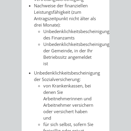
SULZBACH
Nachweise der finanziellen
Leistungsfähigkeit (zum
AMTLICHE
AUSSCHREIBUNGE
Antragszeitpunkt nicht älter als
drei Monate):
BEKANNTMACHUNGEN
INFORMATIONSPF
Unbedenklichkeitsbescheinigung
des Finanzamts
Unbedenklichkeitsbescheinigung
WAHLEN
STÄDTISCHE
der Gemeinde, in der Ihr
Betriebssitz angemeldet
/
FINANZEN
ist
ABSTIMMUNGEN
/
Unbedenklichkeitsbescheinigung
der Sozialversicherung:
HAUSHALT
von Krankenkassen, bei
denen Sie
KOMMUNALE
RECHNUNGSS
Arbeitnehmerinnen und
Arbeitnehmer versichern
STEUERN
oder versichert haben
und
für sich selbst, sofern Sie
STADTRECHT
PERSONALRAT
freiwillig oder privat