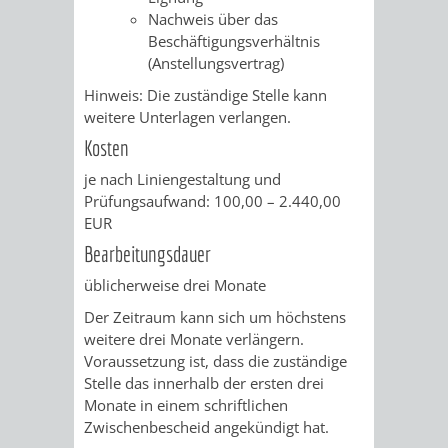
&
Nachweis über das
Beschäftigungsverhältnis
BÄDER
(Anstellungsvertrag)
Hinweis: Die zuständige Stelle kann
VERANSTALTUNGSRÄUME
weitere Unterlagen verlangen.
Kosten
STADTHALLE
ROLF-
je nach Liniengestaltung und
ENGELBRECHT-
Prüfungsaufwand: 100,00 – 2.440,00
EUR
HAUS
Bearbeitungsdauer
üblicherweise drei Monate
BÜRGERSAAL
Der Zeitraum kann sich um höchstens
IM
weitere drei Monate verlängern.
Voraussetzung ist, dass die zuständige
ALTEN
Stelle das innerhalb der ersten drei
Monate in einem schriftlichen
RATHAUS
Zwischenbescheid angekündigt hat.