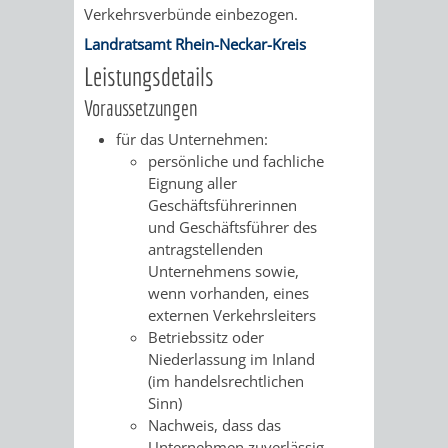
Verkehrsverbünde einbezogen.
VERKEHRSA
Landratsamt Rhein-Neckar-Kreis
Leistungsdetails
UND
Voraussetzungen
GRÜNFLÄCH
für das Unternehmen:
persönliche und fachliche
INFRASTRU
STRASSEN- 
Eignung aller
Geschäftsführerinnen
ND L
und Geschäftsführer des
antragstellenden
ANDSCHAF
Unternehmens sowie,
wenn vorhanden, eines
FRIEDHÖFE
BAUBETRI
externen Verkehrsleiters
Betriebssitz oder
Niederlassung im Inland
AMT
BÜRGER-
(im handelsrechtlichen
Sinn)
FÜR
UND
Nachweis, dass das
Unternehmen zuverlässig