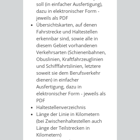
Z
ONLINE-
STADTHALLE
ROLF-
soll (in einfacher Ausfertigung),
dazu in elektronischer Form -
KATALOG
ENGELBRECHT-
jeweils als PDF
Übersichtskarten, auf denen
HAUS
Fahrstrecke und Haltestellen
VERANSTALTUNGEN
AUSBILDUNG
erkennbar sind, sowie alle in
diesem Gebiet vorhandenen
&
BÜRGERSAAL
Verkehrsarten (Schienenbahnen,
Obuslinien, Kraftfahrzeuglinien
PRAKTIKA
IM
und Schifffahrtslinien, letztere
soweit sie dem Berufsverkehr
ALTEN
LEIHVERKEHR
SERVICE
dienen) in einfacher
Ausfertigung, dazu in
RATHAUS
DER
FÜR
elektronischer Form - jeweils als
PDF
BIBLIOTHEK
LEHRER/INNEN
STADTARCHIV
Haltestellenverzeichnis
Länge der Linie in Kilometern
&
BENUTZUNG
BESTANDSÜBERSICHT
(bei Zwischenhaltestellen auch
Länge der Teilstrecken in
ERZIEHER/INNEN
Kilometern)
MELDEKARTEI
VERÖFFENTLICHUNGEN