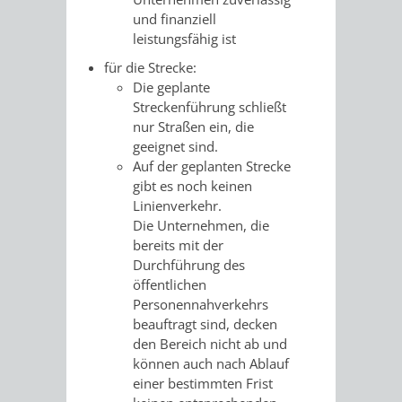
VERMESSUNG,
ORDNUNGSA
und finanziell
leistungsfähig ist
BODENORDNUNG
AUSLÄNDERA
BÜRGERB
für die Strecke:
UND
Die geplante
GEWERBE-
ÖFFENTLI
Streckenführung schließt
GEOINFORMATIO
nur Straßen ein, die
UND
SICHERHEI
geeignet sind.
Auf der geplanten Strecke
GESUNDHEIT
ORDNUNG
gibt es noch keinen
Linienverkehr.
UND
Die Unternehmen, die
bereits mit der
VERKEHR
Durchfü
h
rung des
öffentlichen
VERKEHRS
BUSSGEL
Personennahverkehrs
beau
f
tragt sind, decken
GEMEINDE
AKTUELL
den Bereich nicht ab und
kö
n
nen auch nach Ablauf
VERKEHR
einer bestimmten Frist