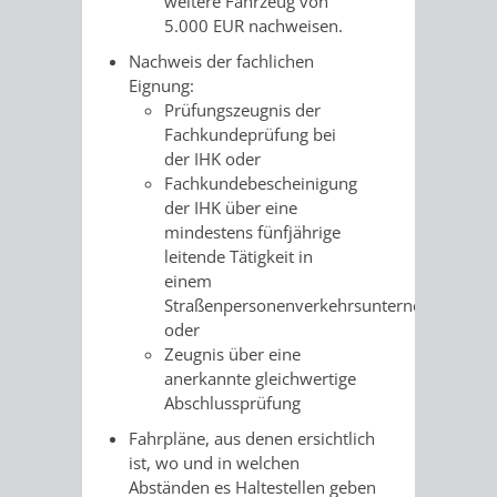
weitere Fahrzeug von
FRIEDHÖFE
KIRCHEN
5.000 EUR nachweisen.
RIDE
Nachweis der fachlichen
BESTATTUNGSMÖGLICHKEITEN
HAUPTFRIEDHOF
KULTUREINRICHTUNGEN
Eignung:
PARKEN
RADFAHREN
Prüfungszeugnis der
WEINHEIM
Fachkundeprüfung bei
THEATER
MUSEUM
APP
VRNNEXTBIKE
der IHK oder
Fachkundebescheinigung
FRIEDHÖFE
FRIEDHOF
VERANSTALTUNGEN
KINDER
EASYPARKEN
VERKEHRSPLANU
der IHK über eine
mindestens fünfjährige
HOHENSACHSEN
LÜTZELSACHSEN
IM
STADTPLAN /
leitende Tätigkeit in
GEOPORTAL
einem
FRIEDHOF
FRIEDHOF
MUSEUM
Straßenpersonenverkehrsunternehmen
oder
OBERFLOCKENBACH
RIPPENWEIER-
STADTBIBLIOTHEK
KINO
Zeugnis über eine
anerkannte gleichwertige
HEILIGKREUZ
A
AUSLEIHE
VERANSTALTER
Abschlussprüfung
Fahrpläne, aus denen ersichtlich
FRIEDHOF
BIS
MEDIENANGEBOTE
VERANSTALTUNGSRÄUME
ist, wo und in welchen
Abständen es Haltestellen geben
SULZBACH