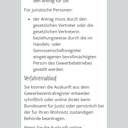
den Antrag für Sie.
VERMESSUNG,
ORDNUNGSA
Für juristische Personen:
BODENORDNUNG
AUSLÄNDERA
BÜRGERB
der Antrag muss durch den
gesetzlichen Vertreter oder die
UND
GEWERBE-
ÖFFENTLI
gesetzlichen Vertreterin
beziehungsweise durch die im
GEOINFORMATIO
UND
SICHERHEI
Handels- oder
Genossenschaftsregister
GESUNDHEIT
ORDNUNG
eingetragenen bevollmächtigten
Person des Gewerbebetriebes
UND
gestellt werden.
Verfahrensablauf
VERKEHR
Sie können die Auskunft aus dem
Gewerbezentralregister entweder
VERKEHRS
BUSSGEL
schriftlich oder online direkt beim
Bundesamt für Justiz oder persönlich bei
GEMEINDE
AKTUELL
der für Ihren Wohnsitz zuständigen
Behörde beantragen.
VERKEHR
Wenn Sie die Auskunft online