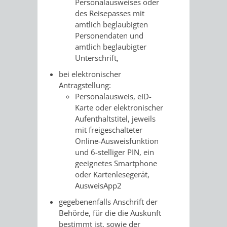
Personalausweises oder
/ JAV
des Reisepasses mit
amtlich beglaubigten
Personendaten und
SCHWERBEHINDERTENVERTR
ZENSUS
amtlich beglaubigter
Unterschrift,
2022
bei elektronischer
STADTWEGWEISER
VERKEHR
Antragstellung:
Personalausweis, eID-
Karte oder elektronischer
Aufenthaltstitel, jeweils
mit freigeschalteter
Online-Ausweisfunktion
ÄMTER
EINRICHTUNGEN
VERKEHRSINFORMATIONEN
BAHNVERKEHR
und 6-stelliger PIN, ein
geeignetes Smartphone
&
IN
BUSVERKEHR
RUFTAXI
oder Kartenlesegerät,
AusweisApp2
BEHÖRDEN
DER
CARSHARING
PARK
gegebenenfalls Anschrift der
STADT
Behörde, für die die Auskunft
&
bestimmt ist, sowie der