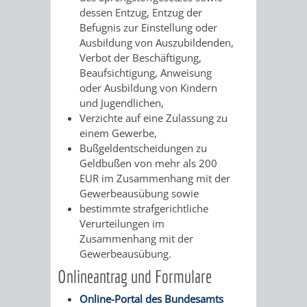
/
dessen Entzug, Entzug der
AMT
AMT
DENKMALSCHUTZBEHÖRDE
STÄDTISCHER
Befugnis zur Einstellung oder
BEREICH
DEZERNATE
Ausbildung von Auszubildenden,
FÜR
FÜR
HÄUSER
Verbot der Beschäftigung,
DENKMALSCHUTZ
Beaufsichtigung, Anweisung
BAURECHT
BILDUNG
/
oder Ausbildung von Kindern
GENEHMIGUNGSVERFAHREN
TAG
und Jugendlichen,
UND
UND
LIEGENSCHAFTEN
Verzichte auf eine Zulassung zu
DES
einem Gewerbe,
DENKMALSCHUTZ
SPORT
Bußgeldentscheidungen zu
ABWASSERBESEITIGUNG
OFFENEN
Geldbußen von mehr als 200
AMT
AMT
EUR im Zusammenhang mit der
DENKMALS
ERSCHLIESSUNGSBEITRAG
Gewerbeausübung sowie
FÜR
FÜR
bestimmte strafgerichtliche
ANTRAGSVERFAHREN
Verurteilungen im
IMMOBILIENWIRT
KULTUR,
Zusammenhang mit der
VERMIETE
Gewerbeausübung.
TOURISMUS
STABSSTELLE
HOCHBAU
Onlineantrag und Formulare
DOCH
&
BÄDER
(PLANUNG
Online-Portal des Bundesamts