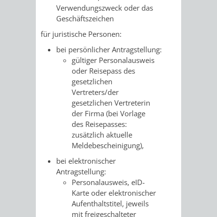
Verwendungszweck oder das
FRIEDHÖFE
KIRCHEN
RIDE
Geschäftszeichen
für juristische Personen:
BESTATTUNGSMÖGLICHKEITEN
HAUPTFRIEDHOF
KULTUREINRICHTUNGEN
PARKEN
RADFAHREN
bei persönlicher Antragstellung:
WEINHEIM
THEATER
MUSEUM
gültiger Personalausweis
APP
VRNNEXTBIKE
oder Reisepass des
FRIEDHÖFE
FRIEDHOF
gesetzlichen
VERANSTALTUNGEN
KINDER
EASYPARKEN
VERKEHRSPLANU
Vertreters/der
HOHENSACHSEN
LÜTZELSACHSEN
gesetzlichen Vertreterin
IM
STADTPLAN /
der Firma (bei Vorlage
GEOPORTAL
des Reisepasses:
FRIEDHOF
FRIEDHOF
MUSEUM
zusätzlich aktuelle
Meldebescheinigung),
OBERFLOCKENBACH
RIPPENWEIER-
STADTBIBLIOTHEK
KINO
bei elektronischer
HEILIGKREUZ
Antragstellung:
A
AUSLEIHE
VERANSTALTER
Personalausweis, eID-
FRIEDHOF
Karte oder elektronischer
BIS
MEDIENANGEBOTE
VERANSTALTUNGSRÄUME
Aufenthaltstitel, jeweils
SULZBACH
mit freigeschalteter