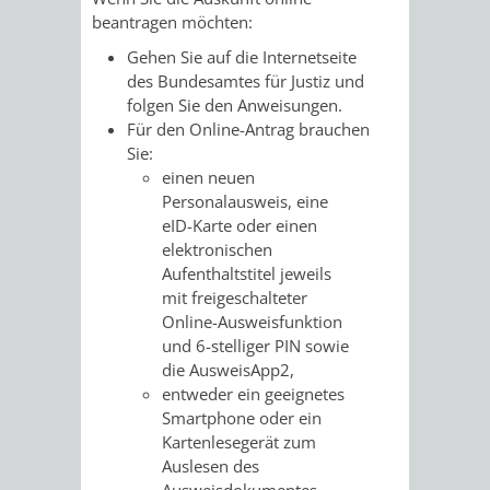
beantragen möchten:
RENTENABTE
UNTERBRI
Gehen Sie auf die Internetseite
VON
des Bundesamtes für Justiz und
folgen Sie den Anweisungen.
OBDACHL
Für den Online-Antrag brauchen
Sie:
UND
einen neuen
Personalausweis, eine
FLÜCHTLI
eID-Karte oder einen
elektronischen
Aufenthaltstitel jeweils
EIGENBETRIEB
FEUERWEHR
mit freigeschalteter
Online-Ausweisfunktion
STADTENTWÄSSE
PERSONAL-
und 6-stelliger PIN sowie
die AusweisApp2,
UND
entweder ein geeignetes
Smartphone oder ein
ORGANISAT
Kartenlesegerät zum
Auslesen des
STADTARCHI
Ausweisdokumentes,