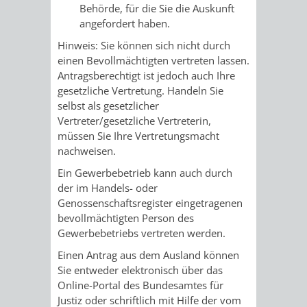
Behörde, für die Sie die Auskunft
UMWELT-
VERWALTUNG
angefordert haben.
Hinweis: Sie können sich nicht durch
UND
HOHENSACH
einen Bevollmächtigten vertreten lassen.
Antragsberechtigt ist jedoch auch Ihre
KLIMASCHUTZ
VERWALTUNG
gesetzliche Vertretung. Handeln Sie
selbst als gesetzlicher
KLIMASCHUTZ
LÜTZELSACH
Vertreter/gesetzliche Vertreterin,
müssen Sie Ihre Vertretungsmacht
UND
VERWALTUNG
nachweisen.
Ein Gewerbebetrieb kann auch durch
ENERGIEMANAGE
OBERFLOCKE
der im Handels- oder
Genossenschaftsregister eingetragenen
VERWALTUNGSSTE
VERWALTUNG
bevollmächtigten Person des
Gewerbebetriebs vertreten werden.
RIPPENWEIER
RITSCHWEIE
Einen Antrag aus dem Ausland können
Sie entweder elektronisch über das
VERWALTUNGSSTE
Online-Portal des Bundesamtes für
Justiz oder schriftlich mit Hilfe der vom