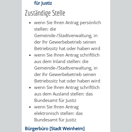
AN
für Justiz
WIRTSCHAFT
UND
Zuständige Stelle
DEINE
BAU)
KULTURBÜR
MUSEUM
wenn Sie Ihren Antrag persönlich
STADT
stellen: die
Gemeinde-/Stadtverwaltung, in
GEBÄUDEBETRIEB
LIEGENSCHAFT
STADTTOURI
WIRTSCHA
der Ihr Gewerbebetrieb seinen
WIEDERVERMIETUNGSPRÄMIE
Betriebssitz hat oder haben wird
UND
IMMOBILIENMAN
wenn Sie Ihren Antrag schriftlich
aus dem Inland stellen:
die
STADTMAR
Gemeinde-/Stadtverwaltung, in
der Ihr Gewerbebetrieb seinen
AMT
AMT
Betriebssitz hat oder haben wird
wenn Sie Ihren Antrag schriftlich
FÜR
FÜR
aus dem Ausland stellen: das
Bundesamt für Justiz
SOZIALE
STADTENTWI
wenn Sie Ihren Antrag
elektronisch stellen: das
ANGELEGENHEITE
AMT
Bundesamt für Justiz
Bürgerbüro [Stadt Weinheim]
INTEGRATIONSBE
FÜR