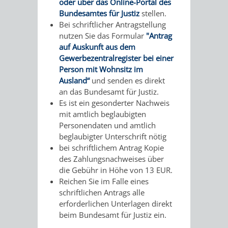
oder über das Online-Portal des
VERMIETUNG
Bundesamtes für Justiz
stellen.
/
JÜDISCHE
Bei schriftlicher Antragstellung
VON
nutzen Sie das Formular
"
Antrag
FAMILIENFORSCHUNG
SPUREN
auf Auskunft aus dem
RÄUMEN
Gewerbezentralregister bei einer
IN
Person mit Wohnsitz im
Ausland“
und senden es direkt
WEINHEIM
an das Bundesamt für Justiz.
Es ist ein gesonderter Nachweis
KRIEGERDENKMAL
mit amtlich beglaubigten
Personendaten und amtlich
NOTRUFNUMMERN
PARTEIEN
beglaubigter Unterschrift nötig
bei schriftlichem Antrag Kopie
UND
des Zahlungsnachweises über
SOZIALE
die Gebühr in Höhe von 13 EUR.
NOTDIENSTE
Reichen Sie im Falle eines
EINRICHTUNGEN
schriftlichen Antrags alle
erforderlichen Unterlagen direkt
SPIELPLÄTZE
SPORTSTÄTTEN
beim Bundesamt für Justiz ein.