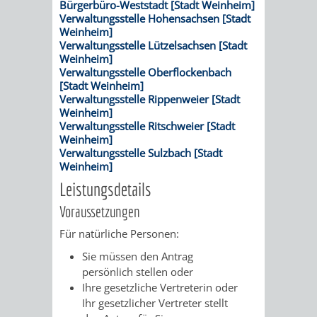
Bürgerbüro-Weststadt [Stadt Weinheim]
Verwaltungsstelle Hohensachsen [Stadt
VERKEHRSA
Weinheim]
Verwaltungsstelle Lützelsachsen [Stadt
UND
Weinheim]
Verwaltungsstelle Oberflockenbach
[Stadt Weinheim]
GRÜNFLÄCH
Verwaltungsstelle Rippenweier [Stadt
Weinheim]
INFRASTRU
STRASSEN- 
Verwaltungsstelle Ritschweier [Stadt
Weinheim]
Verwaltungsstelle Sulzbach [Stadt
ND L
Weinheim]
Leistungsdetails
ANDSCHAF
Voraussetzungen
FRIEDHÖFE
BAUBETRI
Für natürliche Personen:
Sie müssen den Antrag
AMT
BÜRGER-
persönlich stellen oder
Ihre gesetzliche Vertreterin oder
FÜR
UND
Ihr gesetzlicher Vertreter stellt