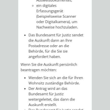
ein digitales
PRESSE-
RECHNUNGS
Erfassungsgerät
(beispielsweise Scanner
UND
oder Digitalkamera), um
REFERAT
Nachweise hochzuladen.
ÖFFENTLICHKEITS
DES
Das Bundesamt für Justiz sendet
die Auskunft dann an Ihre
ERSTEN
Postadresse oder an die
Behörde, für die Sie sie
BÜRGERMEIS
angefordert haben.
Wenn Sie die Auskunft persönlich
REFERAT
STABSSTELL
beantragen möchten:
Wenden Sie sich an die für Ihren
DES
RECHT
Wohnsitz zuständige Behörde.
Der Antrag wird an das
OBERBÜRGERMEI
STADTBIBLIO
Bundesamt für Justiz
weitergeleitet, das dann die
STADTKÄMMEREI
STANDESAM
Auskunft erstellt.
Das Bundesamt für Justiz sendet