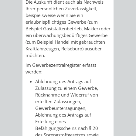
STADTENTWICKLUNG
Die Auskunft dient auch als Nachweis
HILFE
TAGESORDNUNG
BERATUNGSERGEBNI
Ihrer persönlichen Zuverlässigkeit,
beispielsweise wenn Sie ein
BERATUNGSERGEBNISSE
MENSCHEN
MENSCHEN
/
erlaubnispflichtiges Gewerbe (zum
Beispiel Gaststättenbetrieb, Makler) oder
MIT
MIT
SITZUNGSUNTERLAGEN
ein überwachungsbedürftiges Gewerbe
(zum Beispiel Handel mit gebrauchten
BEHINDERUNG
DEMENZ
UMLEGUNGSAUSSCHUSS
BERATENDE
Kraftfahrzeugen, Reisebüro) ausüben
möchten.
MIGRANTEN
BAUHERREN
AUSSCHÜSSE
Im Gewerbezentralregister erfasst
werden:
/
BAUHERRENBERATUNG
GRUNDSTÜCKSWERTERMITTLUNG
BERATUNGSERGEBNISS
Ablehnung des Antrags auf
FLÜCHTLINGE
Zulassung zu einem Gewerbe,
RATHAUS
DENKMALSCHUTZ
VERKAUF
Rücknahme und Widerruf von
erteilten Zulassungen,
STÄDTISCHER
AUFGABEN
STEUERVORTEILE
Gewerbeuntersagungen,
Ablehnung des Antrags auf
BAUPLÄTZE
DER
Erteilung eines
SATZUNGEN
BÜRGERMEISTER
ÄMTER
Befähigungsscheins nach § 20
UNTEREN
VERKAUF
des Sprengstoffgesetzes sowie
IM