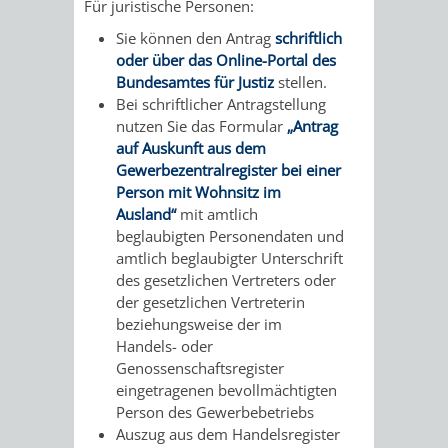
&
Für juristische Personen:
Sie können den Antrag
schriftlich
BÄDER
oder über das Online-Portal des
Bundesamtes für Justiz
stellen.
VERANSTALTUNGSRÄUME
Bei schriftlicher Antragstellung
nutzen Sie das Formular
„Antrag
auf Auskunft aus dem
STADTHALLE
ROLF-
Gewerbezentralregister bei einer
Person mit Wohnsitz im
ENGELBRECHT-
Ausland“
mit amtlich
beglaubigten Personendaten und
HAUS
amtlich beglaubigter Unterschrift
des gesetzlichen Vertreters oder
BÜRGERSAAL
der gesetzlichen Vertreterin
beziehungsweise der im
IM
Handels- oder
Genossenschaftsregister
ALTEN
eingetragenen bevollmächtigten
Person des Gewerbebetriebs
RATHAUS
Auszug aus dem Handelsregister