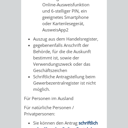
Z
ONLINE-
STADTHALLE
ROLF-
Online-Ausweisfunktion
und 6-stelliger PIN, ein
KATALOG
ENGELBRECHT-
geeignetes Smartphone
oder Kartenlesegerät,
HAUS
AusweisApp2
VERANSTALTUNGEN
AUSBILDUNG
Auszug aus dem Handelsregister,
&
BÜRGERSAAL
gegebenenfalls Anschrift der
Behörde, für die die Auskunft
PRAKTIKA
IM
bestimmt ist, sowie der
Verwendungszweck oder das
ALTEN
LEIHVERKEHR
SERVICE
Geschäftszeichen
Schriftliche Antragstellung beim
RATHAUS
DER
FÜR
Gewerbezentralregister ist nicht
möglich.
BIBLIOTHEK
LEHRER/INNEN
STADTARCHIV
Für Personen im Ausland
&
Für natürliche Personen /
BENUTZUNG
BESTANDSÜBERSICHT
Privatpersonen:
ERZIEHER/INNEN
Sie können den Antrag
schriftlich
MELDEKARTEI
VERÖFFENTLICHUNGEN