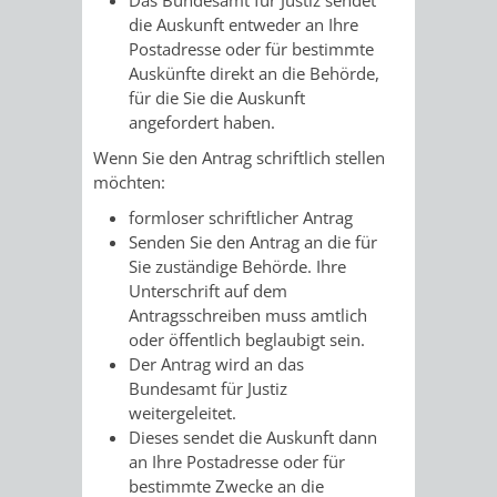
FINANZEN
STEUERABTEIL
HEIRATEN
die Auskunft entweder an Ihre
Postadresse oder für bestimmte
UND
IN
Auskünfte direkt an die Behörde,
GRUNDSTEUER
für die Sie die Auskunft
HAUSHALT
WEINHEIM
angefordert haben.
STADTKASSE
Wenn Sie den Antrag schriftlich stellen
INFORMATIO
WEINHEIME
möchten:
BETEILIGUNGSMA
formloser schriftlicher Antrag
DES
KIRCHEN
Senden Sie den Antrag an die für
Sie zuständige Behörde. Ihre
STANDESAM
FOTOMOTIV
Unterschrift auf dem
Antragsschreiben muss amtlich
-
oder öffentlich beglaubigt sein.
Der Antrag wird an das
WEINHEIM
Bundesamt für Justiz
weitergeleitet.
ALS
Dieses sendet die Auskunft dann
an Ihre Postadresse oder für
GASTGEBER
bestimmte Zwecke an die