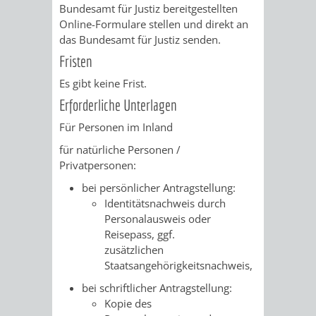
SULZBACH
Bundesamt für Justiz bereitgestellten
Online-Formulare stellen und direkt an
AMTLICHE
AUSSCHREIBUNGE
das Bundesamt für Justiz senden.
Fristen
BEKANNTMACHUNGEN
INFORMATIONSPF
Es gibt keine Frist.
Erforderliche Unterlagen
WAHLEN
STÄDTISCHE
Für Personen im Inland
/
FINANZEN
für natürliche Personen /
Privatpersonen:
ABSTIMMUNGEN
/
bei persönlicher Antragstellung:
HAUSHALT
Identitätsnachweis durch
Personalausweis oder
Reisepass, ggf.
KOMMUNALE
RECHNUNGSS
zusätzlichen
Staatsangehörigkeitsnachweis,
STEUERN
bei schriftlicher Antragstellung:
STADTRECHT
PERSONALRAT
Kopie des