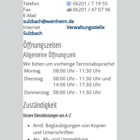
Telefon
06201 / 7 19 55
/
AMT
AMT
Fax
06201 / 47 07 96
DENKMALSCHUTZBEHÖRDE
STÄDTISCHER
BEREICH
E-Mail
DEZERNATE
FÜR
FÜR
sulzbach@weinheim.de
HÄUSER
DENKMALSCHUTZ
Internet
Verwaltungsstelle
Sulzbach
BAURECHT
BILDUNG
/
GENEHMIGUNGSVERFAHREN
TAG
Öffnungszeiten
UND
UND
LIEGENSCHAFTEN
Allgemeine Öffnungszeit
DES
DENKMALSCHUTZ
SPORT
Wir bitten um vorherige Terminabsprache!
ABWASSERBESEITIGUNG
OFFENEN
Montag
08:00 Uhr
-
11:30 Uhr
AMT
AMT
Dienstag
08:00 Uhr
-
11:30 Uhr
und
DENKMALS
ERSCHLIESSUNGSBEITRAG
14:00 Uhr
-
17:30 Uhr
FÜR
FÜR
Donnerstag
08:00 Uhr
-
11:30 Uhr
ANTRAGSVERFAHREN
Zuständigkeit
IMMOBILIENWIRT
KULTUR,
VERMIETE
Unsere Dienstleistungen von A-Z
TOURISMUS
STABSSTELLE
HOCHBAU
Amtl. Beglaubigungen von Kopien
DOCH
und Unterschriften
&
BÄDER
(PLANUNG
An-, Ab- und Ummeldung