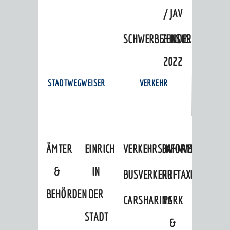
/ JAV
SCHWERBEHINDERTENVERTR
ZENSUS
2022
STADTWEGWEISER
VERKEHR
ÄMTER
EINRICHTUNGEN
VERKEHRSINFORMATIONEN
BAHNVERKEHR
&
IN
BUSVERKEHR
RUFTAXI
BEHÖRDEN
DER
CARSHARING
PARK
STADT
&