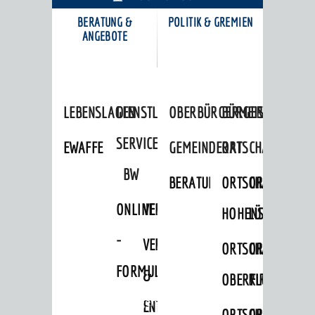
BERATUNG &
POLITIK & GREMIEN
KARRIEREPORTAL
ANGEBOTE
LEBENSLAGEN
DIENSTLEISTUNGEN
OBERBÜRGERMEISTER
BÜRGERINFORMA
SERVICE
EWAFFE
GEMEINDERAT
ORTSCHAFTSRÄTE
BW
BERATUNGSERGEBNISSE
ORTSCHAFTSRAT
ORTSCHAFTS
ONLINE
VERFAHRENSBESCHREIBUNG
HOHENSACHSEN
LÜTZELSACH
-
VERSORGUNG
ORTSCHAFTSRAT
ORTSCHAFTS
FORMULARE
&
OBERFLOCKENBAC
RIPPENWEIE
Startseite
»
Bürgerservice
ENTSORGUNG
ORTSCHAFTSRAT
ORTSCHAFTS