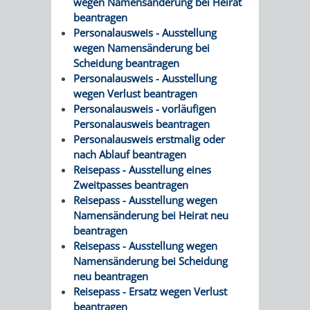
wegen Namensänderung bei Heirat
beantragen
RENTENABTE
UNTERBRI
Personalausweis - Ausstellung
wegen Namensänderung bei
VON
Scheidung beantragen
Personalausweis - Ausstellung
OBDACHL
wegen Verlust beantragen
Personalausweis - vorläufigen
UND
Personalausweis beantragen
Personalausweis erstmalig oder
FLÜCHTLI
nach Ablauf beantragen
Reisepass - Ausstellung eines
EIGENBETRIEB
FEUERWEHR
Zweitpasses beantragen
Reisepass - Ausstellung wegen
STADTENTWÄSSE
PERSONAL-
Namensänderung bei Heirat neu
beantragen
UND
Reisepass - Ausstellung wegen
Namensänderung bei Scheidung
ORGANISAT
neu beantragen
Reisepass - Ersatz wegen Verlust
STADTARCHI
beantragen