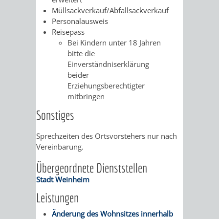
Müllsackverkauf/Abfallsackverkauf
VERKEHRSA
Personalausweis
Reisepass
UND
Bei Kindern unter 18 Jahren
bitte die
GRÜNFLÄCH
Einverständniserklärung
beider
Erziehungsberechtigter
INFRASTRU
STRASSEN- 
mitbringen
ND L
Sonstiges
ANDSCHAF
Sprechzeiten des Ortsvorstehers nur nach
Vereinbarung.
FRIEDHÖFE
BAUBETRI
Übergeordnete Dienststellen
AMT
BÜRGER-
Stadt Weinheim
Leistungen
FÜR
UND
Änderung des Wohnsitzes innerhalb