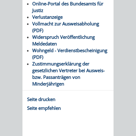
Online-Portal des Bundesamts für
FINANZEN
STEUERABTEIL
HEIRATEN
Justiz
Verlustanzeige
UND
IN
GRUNDSTEUER
Vollmacht zur Ausweisabholung
(PDF)
HAUSHALT
WEINHEIM
STADTKASSE
Widerspruch Veröffentlichung
Meldedaten
INFORMATIO
WEINHEIME
Wohngeld - Verdienstbescheinigung
BETEILIGUNGSMA
(PDF)
DES
KIRCHEN
Zustimmungserklärung der
gesetzlichen Vertreter bei Ausweis-
STANDESAM
FOTOMOTIV
bzw. Passanträgen von
Minderjährigen
-
Seite drucken
WEINHEIM
Seite empfehlen
ALS
GASTGEBER