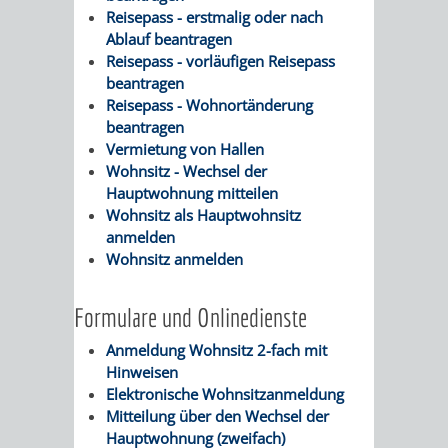
Reisepass - erstmalig oder nach
Ablauf beantragen
PRESSE-
RECHNUNGS
Reisepass - vorläufigen Reisepass
beantragen
UND
REFERAT
Reisepass - Wohnortänderung
beantragen
ÖFFENTLICHKEITS
DES
Vermietung von Hallen
Wohnsitz - Wechsel der
ERSTEN
Hauptwohnung mitteilen
Wohnsitz als Hauptwohnsitz
BÜRGERMEIS
anmelden
Wohnsitz anmelden
REFERAT
STABSSTELL
Formulare und Onlinedienste
DES
RECHT
Anmeldung Wohnsitz 2-fach mit
OBERBÜRGERMEI
STADTBIBLIO
Hinweisen
Elektronische Wohnsitzanmeldung
Mitteilung über den Wechsel der
STADTKÄMMEREI
STANDESAM
Hauptwohnung (zweifach)