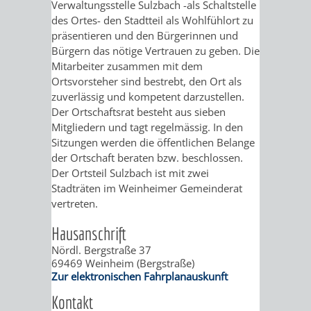
STADTENTWICKLUNG
Verwaltungsstelle Sulzbach -als Schaltstelle
HILFE
TAGESORDNUNG
BERATUNGSERGEBNI
des Ortes- den Stadtteil als Wohlfühlort zu
präsentieren und den Bürgerinnen und
BERATUNGSERGEBNISSE
MENSCHEN
MENSCHEN
/
Bürgern das nötige Vertrauen zu geben. Die
Mitarbeiter zusammen mit dem
MIT
MIT
SITZUNGSUNTERLAGEN
Ortsvorsteher sind bestrebt, den Ort als
zuverlässig und kompetent darzustellen.
BEHINDERUNG
DEMENZ
UMLEGUNGSAUSSCHUSS
BERATENDE
Der Ortschaftsrat besteht aus sieben
Mitgliedern und tagt regelmässig. In den
MIGRANTEN
BAUHERREN
AUSSCHÜSSE
Sitzungen werden die öffentlichen Belange
der Ortschaft beraten bzw. beschlossen.
/
Der Ortsteil Sulzbach ist mit zwei
BAUHERRENBERATUNG
GRUNDSTÜCKSWERTERMITTLUNG
BERATUNGSERGEBNISS
Stadträten im Weinheimer Gemeinderat
FLÜCHTLINGE
vertreten.
RATHAUS
DENKMALSCHUTZ
VERKAUF
Hausanschrift
STÄDTISCHER
AUFGABEN
STEUERVORTEILE
Nördl. Bergstraße 37
69469
Weinheim (Bergstraße)
BAUPLÄTZE
DER
Zur elektronischen Fahrplanauskunft
SATZUNGEN
BÜRGERMEISTER
ÄMTER
Kontakt
UNTEREN
VERKAUF
IM