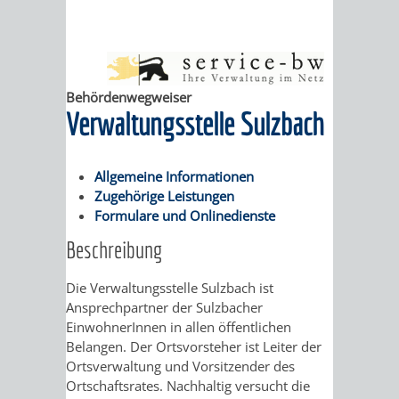
ABWASSERBESEITIGUNG
RITSCHWEIER
SULZBACH
BEHÖRDENNUMMER
FAMILIEN
AUSSCHÜSSE
JUGENDGEMEINDE
Behördenwegweiser
Verwaltungsstelle Sulzbach
115
BERATUNG
UND
TAGESORDNUNG
PROJEKTE
UND
BEIRÄTE
/
Allgemeine Informationen
Zugehörige Leistungen
HILFE
AUSSCHUSS
HAUPTAUSSCHUSS
SITZUNGSUNTERL
Formulare und Onlinedienste
KINDER
SENIOREN
FÜR
Beschreibung
BERATUNGSERGEBNISS
ABGEORDNETE
UND
TECHNIK,
Die Verwaltungsstelle Sulzbach ist
BETREUUNG
FREIZEITANGEBOTE
KINDER-
STADTRECHT
Ansprechpartner der Sulzbacher
JUGENDLICHE
UMWELT
EinwohnerInnen in allen öffentlichen
UND
BERATUNG
UND
Belangen. Der Ortsvorsteher ist Leiter der
UND
Ortsverwaltung und Vorsitzender des
PFLEGE
UND
JUGENDBEIRAT
Ortschaftsrates. Nachhaltig versucht die