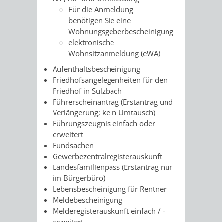
AN
Für die Anmeldung
WIRTSCHAFT
UND
benötigen Sie eine
DEINE
Wohnungsgeberbescheinigung
BAU)
KULTURBÜR
MUSEUM
elektronische
STADT
Wohnsitzanmeldung (eWA)
GEBÄUDEBETRIEB
LIEGENSCHAFT
STADTTOURI
WIRTSCHA
Aufenthaltsbescheinigung
WIEDERVERMIETUNGSPRÄMIE
Friedhofsangelegenheiten für den
UND
IMMOBILIENMAN
Friedhof in Sulzbach
Führerscheinantrag (Erstantrag und
STADTMAR
Verlängerung; kein Umtausch)
Führungszeugnis einfach oder
AMT
AMT
erweitert
Fundsachen
FÜR
FÜR
Gewerbezentralregisterauskunft
Landesfamilienpass (Erstantrag nur
SOZIALE
STADTENTWI
im Bürgerbüro)
Lebensbescheinigung für Rentner
ANGELEGENHEITE
AMT
Meldebescheinigung
Melderegisterauskunft einfach / -
INTEGRATIONSBE
FÜR
erweitert