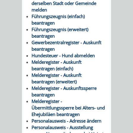
VERMESSUNG,
ORDNUNGSA
derselben Stadt oder Gemeinde
melden
BODENORDNUNG
AUSLÄNDERA
BÜRGERB
Führungszeugnis (einfach)
beantragen
UND
Führungszeugnis (erweitert)
GEWERBE-
ÖFFENTLI
beantragen
GEOINFORMATIO
Gewerbezentralregister - Auskunft
UND
SICHERHEI
beantragen
Hundesteuer - Hund abmelden
GESUNDHEIT
ORDNUNG
Melderegister - Auskunft
beantragen (einfach)
UND
Melderegister - Auskunft
beantragen (erweitert)
VERKEHR
Melderegister - Auskunftssperre
beantragen
VERKEHRS
BUSSGEL
Melderegister -
Übermittlungssperre bei Alters- und
GEMEINDE
AKTUELL
Ehejubiläen beantragen
Personalausweis - Adresse ändern
VERKEHR
Personalausweis - Ausstellung